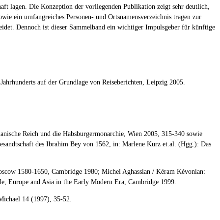
t lagen. Die Konzeption der vorliegenden Publikation zeigt sehr deutlich,
sowie ein umfangreiches Personen- und Ortsnamensverzeichnis tragen zur
leidet. Dennoch ist dieser Sammelband ein wichtiger Impulsgeber für künftige
Jahrhunderts auf der Grundlage von Reiseberichten, Leipzig 2005.
Osmanische Reich und die Habsburgermonarchie, Wien 2005, 315-340 sowie
esandtschaft des Ibrahim Bey von 1562, in: Marlene Kurz et.al. (Hgg.): Das
 Moscow 1580-1650, Cambridge 1980; Michel Aghassian / Kéram Kévonian:
de, Europe and Asia in the Early Modern Era, Cambridge 1999.
Michael 14 (1997), 35-52.