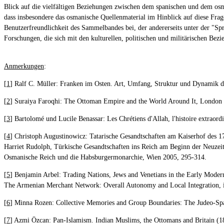
Blick auf die vielfältigen Beziehungen zwischen dem spanischen und dem osm
dass insbesondere das osmanische Quellenmaterial im Hinblick auf diese Fra
Benutzerfreundlichkeit des Sammelbandes bei, der andererseits unter der "Sp
Forschungen, die sich mit den kulturellen, politischen und militärischen B
Anmerkungen
:
[
1
] Ralf C. Müller: Franken im Osten. Art, Umfang, Struktur und Dynamik de
[
2
] Suraiya Faroqhi: The Ottoman Empire and the World Around It, London
[
3
] Bartolomé und Lucile Benassar: Les Chrétiens d'Allah, l'histoire extraord
[
4
] Christoph Augustinowicz: Tatarische Gesandtschaften am Kaiserhof des 1
Harriet Rudolph, Türkische Gesandtschaften ins Reich am Beginn der Neuzeit
Osmanische Reich und die Habsburgermonarchie, Wien 2005, 295-314.
[
5
] Benjamin Arbel: Trading Nations, Jews and Venetians in the Early Mod
The Armenian Merchant Network: Overall Autonomy and Local Integration, i
[
6
] Minna Rozen: Collective Memories and Group Boundaries: The Judeo-Span
[
7
] Azmi Özcan: Pan-Islamism. Indian Muslims, the Ottomans and Britain (1