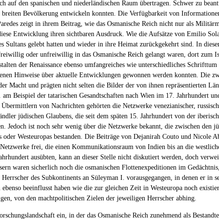
uch auf den spanischen und niederländischen Raum übertragen. Schwer zu beant
r breiten Bevölkerung entwickeln konnten. Die Verfügbarkeit von Information
a Paredes zeigt in ihrem Beitrag, wie das Osmanische Reich nicht nur als Mili
diese Entwicklung ihren sichtbaren Ausdruck. Wie die Aufsätze von Emilio Sola
es Sultans gelebt hatten und wieder in ihre Heimat zurückgekehrt sind. In dies
 freiwillig oder unfreiwillig in das Osmanische Reich gelangt waren, dort zum I
alten der Renaissance ebenso umfangreiches wie unterschiedliches Schrifttum 
us denen Hinweise über aktuelle Entwicklungen gewonnen werden konnten. Die
der Macht und prägten nicht selten die Bilder der von ihnen repräsentierten Lä
a. am Beispiel der tatarischen Gesandtschaften nach Wien im 17. Jahrhundert u
bermittlern von Nachrichten gehörten die Netzwerke venezianischer, russischer
dler jüdischen Glaubens, die seit dem späten 15. Jahrhundert von der iberisch
n. Jedoch ist noch sehr wenig über die Netzwerke bekannt, die zwischen den jü
 oder Westeuropas bestanden. Die Beiträge von Dejanirah Couto und Nicole Ab
her Netzwerke frei, die einen Kommunikationsraum von Indien bis an die westli
ahrhundert ausübten, kann an dieser Stelle nicht diskutiert werden, doch verwe
sern waren sicherlich noch die osmanischen Flottenexpeditionen im Gedächtnis, 
Herrscher des Subkontinents an Süleyman I. vorausgegangen, in denen er in se
ebenso beeinflusst haben wie die zur gleichen Zeit in Westeuropa noch existie
gen, von den machtpolitischen Zielen der jeweiligen Herrscher abhing.
orschungslandschaft ein, in der das Osmanische Reich zunehmend als Bestandtei