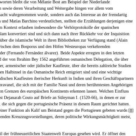
worten bleibt die von Mélanie Bost am Beispiel der Niederlande
en sowie deren Verarbeitung und Weitergabe hingen vor allem vom
tärmacht wahrgenommen wurde, sondern auch das Interesse an der fremdartig
 und Matías Barchino verdeutlichen, stellten die Erzählungen derjenigen eine
em Kontext erlauben insbesondere die Verhörprotokolle der spanischen
slam konvertiert sind und sich dann nach ihrer Rückkehr vor der Inquisition
über die islamische Welt in ihren Bibliotheken zur Verfügung stand (Alain
 zwischen dem Bosporus und den Höfen Westeuropas verkehrenden
nder (Fernando Fernández álvarez). Beide Aspekte erregten in den letzten
nd der von Ibrahim Bey 1562 angeführten osmanischen Delegation, die über
, armenischer oder jüdischer Kaufleute, über die bereits zahlreiche Studien
en Halbinsel in das Osmanische Reich emigriert sind und eine wichtige
dischen Kaufleuten iberischer Herkunft in Indien und ihren Geschäftspartnern
ravanel, die sich mit der Familie Nassi und deren berühmtesten Angehörigen
chen Grenzen des europäischen Kontinents erkennen lassen. Welchen Einfluss
ist Dejanarah Couto auf Briefe an Süleyman I. (1520-66), in denen er zur
die sich gegen die portugiesische Präsenz in diesem Raum gerichtet hatten.
iner Funktion als Kalif um Beistand gegen die Portugiesen gebeten wurde.[
8
]
renden Kreuzzugsvorstellungen, deren politische Wirkungsmächtigkeit meist,
l der frühneuzeitlichen Staatenwelt Europas gesehen wird. Er öffnet den