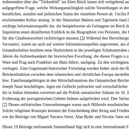
insbesondere über das "Türkenbild" im Alten Reich lassen sich weitgehend a
aufgegriffene Frage, welche Wirkungsmächtigkeit solche Vorstellungen in de
beruflichen, sozialen und politischen Status der einzelnen Person ab. Cecili
erscheinenden Kultur anstieg. In der flämischen Malerei und Tapisserie fand 
wichtige Informationsquelle dar, die beispielsweise als Gefangene im Reich d
Inquisition einen detaillierten Einblick in die Biographien von Personen, die
für den Glaubenswechsel rechtfertigen mussten.[
3
] Während den Herrschergest
Servantie), waren sie auch auf weitere Informationsquellen angewiesen, a
Gesandtschaften brachten neue Nachrichten in die jeweiligen Schaltzentralen 
Jahren die Aufmerksamkeit der historischen Forschung, die diesen Fragen u.
Wien und Prag nach Frankfurt am Main führte, nachging. Zu den wichtigsten Ü
vorliegen. Zum Gegenstand historischer Forschung wurden bisher auch die Hän
Brückenfunktion zwischen dem islamischen und christlichen Europa darstellte
bzw. Familienangehörigen in den Wirtschaftszentren des Osmanischen Reiches
Joseph Nassi beschäftigen, legen ein Geflecht politischer und wirtschaftlic
die in Indien lebenden
conversos
auf die Politik osmanischer Sultane im 16. J
Eroberung der portugiesischen Gebiete Indiens aufgefordert wird. Den Verfas
[
7
] Diesen militärischen Unternehmungen waren auch Hilferufe muslimischer 
Solche religiösen Konzepte könnten die Entscheidung über Krieg und Frieden 
wie die Beiträge von Miguel Navarro Sorní, Alan Ryder und Nicolas Vatin zei
Dieser 19 Beiträge umfassende Sammelband fügt sich in eine internationale F