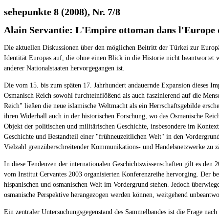
sehepunkte 8 (2008), Nr. 7/8
Alain Servantie: L'Empire ottoman dans l'Europe 
Die aktuellen Diskussionen über den möglichen Beitritt der Türkei zur Europ
Identität Europas auf, die ohne einen Blick in die Historie nicht beantwor
anderer Nationalstaaten hervorgegangen ist.
Die vom 15. bis zum späten 17. Jahrhundert andauernde Expansion dieses Impe
Osmanisch Reich sowohl furchteinflößend als auch faszinierend auf die Mens
Reich" ließen die neue islamische Weltmacht als ein Herrschaftsgebilde ersch
ihren Widerhall auch in der historischen Forschung, wo das Osmanische Reic
Objekt der politischen und militärischen Geschichte, insbesondere im Kontex
Geschichte und Bestandteil einer "frühneuzeitlichen Welt" in den Vordergrun
Vielzahl grenzüberschreitender Kommunikations- und Handelsnetzwerke zu zäh
In diese Tendenzen der internationalen Geschichtswissenschaften gilt es den
vom Institut Cervantes 2003 organisierten Konferenzreihe hervorging. Der bes
hispanischen und osmanischen Welt im Vordergrund stehen. Jedoch überwiegen 
osmanische Perspektive herangezogen werden können, weitgehend unbeantwort
Ein zentraler Untersuchungsgegenstand des Sammelbandes ist die Frage nach