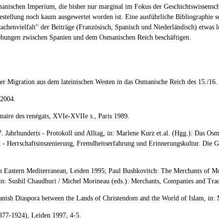
anischen Imperium, die bisher nur marginal im Fokus der Geschichtswissenschaf
gestellung noch kaum ausgewertet worden ist. Eine ausführliche Bibliographie 
rachenvielfalt" der Beiträge (Französisch, Spanisch und Niederländisch) etwas 
eziehungen zwischen Spanien und dem Osmanischen Reich beschäftigen.
r Migration aus dem lateinischen Westen in das Osmanische Reich des 15./16. 
 2004.
inaire des renégats, XVIe-XVIIe s., Paris 1989.
7. Jahrhunderts - Protokoll und Alltag, in: Marlene Kurz et.al. (Hgg.): Das 
 - Herrschaftsinszenierung, Fremdheitserfahrung und Erinnerungskultur. Die G
ern Eastern Mediterranean, Leiden 1995; Paul Bushkovitch: The Merchants of
n: Sushil Chaudhuri / Michel Morineau (eds.): Merchants, Companies and Tra
ish Diaspora between the Lands of Christendom and the World of Islam, in: 
877-1924), Leiden 1997, 4-5.