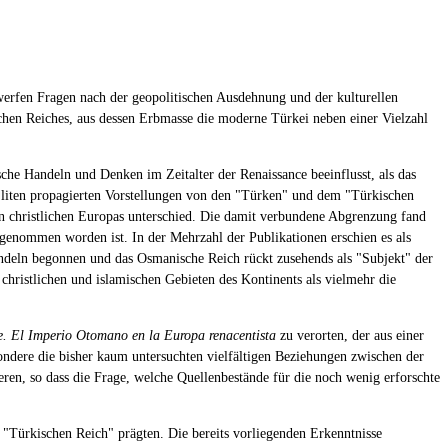
 werfen Fragen nach der geopolitischen Ausdehnung und der kulturellen
chen Reiches, aus dessen Erbmasse die moderne Türkei neben einer Vielzahl
che Handeln und Denken im Zeitalter der Renaissance beeinflusst, als das
 Eliten propagierten Vorstellungen von den "Türken" und dem "Türkischen
hen christlichen Europas unterschied. Die damit verbundene Abgrenzung fand
genommen worden ist. In der Mehrzahl der Publikationen erschien es als
wandeln begonnen und das Osmanische Reich rückt zusehends als "Subjekt" der
christlichen und islamischen Gebieten des Kontinents als vielmehr die
e. El Imperio Otomano en la Europa renacentista
zu verorten, der aus einer
sondere die bisher kaum untersuchten vielfältigen Beziehungen zwischen der
ren, so dass die Frage, welche Quellenbestände für die noch wenig erforschte
Türkischen Reich" prägten. Die bereits vorliegenden Erkenntnisse