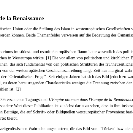
de la Renaissance
äischen Union oder die Stellung des Islam in westeuropäischen Gesellschaften
tet werden können. Beide Themenfelder verweisen auf die Bedeutung des Osmanis
riums im südost- und ostmitteleuropäischen Raum hatte wesentlich das politis
chen in Westeuropa wirkte. [
1
] Die vor allem von politischen und kirchlichen
einen, das sich fundamental von den politischen Strukturen des frühneuzeitlic
h von der westeuropäischen Geschichtsschreibung lange Zeit nur marginal wahr
t der "Orientalischen Frage". Seit einigen Jahren hat sich das Bild jedoch zu 
d, zu deren herausragenden Charakteristika weniger die Trennung zwischen den 
len ist. [
2
]
 2005 erschienen Tagungsband
L'Empire ottoman dans l'Europe de la Renaissanc
ondere Wert dieser Publikation ist zunächst darin zu sehen, dass in ihm insbe
Beiträge, die auf Schrift- oder Bildquellen westeuropäischer Provenienz basie
et bleibt.
 zeitgenössischen Wahrnehmungsmustern, die das Bild vom "Türken" bzw. dem "