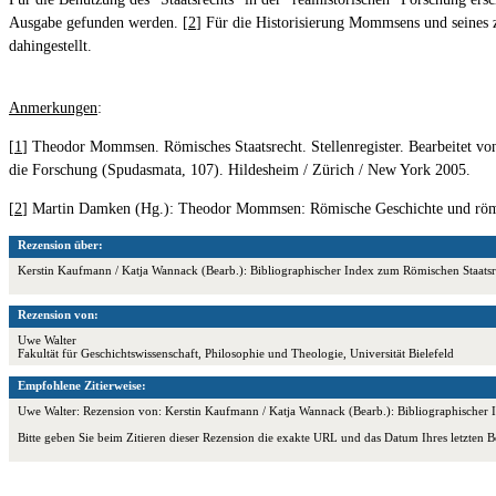
Ausgabe gefunden werden. [
2
] Für die Historisierung Mommsens und seines z
dahingestellt.
Anmerkungen
:
[
1
] Theodor Mommsen. Römisches Staatsrecht. Stellenregister. Bearbeitet v
die Forschung (Spudasmata, 107). Hildesheim / Zürich / New York 2005.
[
2
] Martin Damken (Hg.): Theodor Mommsen: Römische Geschichte und römis
Rezension über:
Kerstin Kaufmann / Katja Wannack (Bearb.): Bibliographischer Index zum Römischen Staat
Rezension von:
Uwe Walter
Fakultät für Geschichtswissenschaft, Philosophie und Theologie, Universität Bielefeld
Empfohlene Zitierweise:
Uwe Walter: Rezension von: Kerstin Kaufmann / Katja Wannack (Bearb.): Bibliographische
Bitte geben Sie beim Zitieren dieser Rezension die exakte URL und das Datum Ihres letzten B