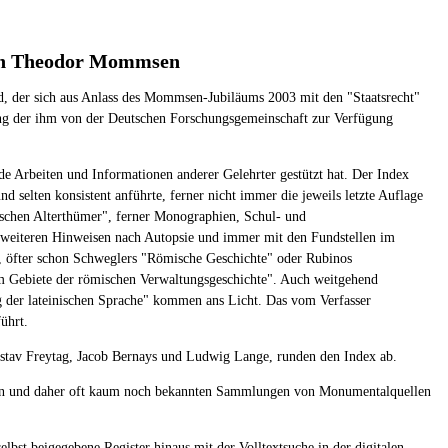
von Theodor Mommsen
nd, der sich aus Anlass des Mommsen-Jubiläums 2003 mit den "Staatsrecht"
ung der ihm von der Deutschen Forschungsgemeinschaft zur Verfügung
e Arbeiten und Informationen anderer Gelehrter gestützt hat. Der Index
selten konsistent anführte, ferner nicht immer die jeweils letzte Auflage
mischen Alterthümer", ferner Monographien, Schul- und
r weiteren Hinweisen nach Autopsie und immer mit den Fundstellen im
ht, öfter schon Schweglers "Römische Geschichte" oder Rubinos
m Gebiete der römischen Verwaltungsgeschichte". Auch weitgehend
 der lateinischen Sprache" kommen ans Licht. Das vom Verfasser
ührt.
Gustav Freytag, Jacob Bernays und Ludwig Lange, runden den Index ab.
chen und daher oft kaum noch bekannten Sammlungen von Monumentalquellen
lbst beigegebene Register hinaus mit der Volltextsuche in der digitalen