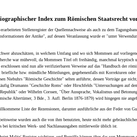
liographischer Index zum Römischen Staatsrecht 
 erarbeiteten Stellenregister der Quellennachweise als auch zu dem Tagungsba
ansformationen der Antike", auf dessen Veranlassung wurde er "unter Verwend
r schwer abzuschätzen, in welchem Umfang und wo sich Mommsen auf vorliegend
herche war mühevoll, da Mommsen Titel oft freihändig, manchmal kryptisch und 
 erschlossen sind nun alle verifizierbaren Verweise auf das "Handbuch der rö
 briefliche bzw. mündliche Mitteilungen, gegebenenfalls mit Korrekturen ode
msen Niebuhrs "Römische Geschichte" selten anführte, dessen Vorträge gar nic
häufig Drumanns "Geschichte Roms" oder Hirschfelds "Untersuchungen auf de
 Republik" oder Wilhelm Corssen, "Über Aussprache, Vokalismus und Betonung
ische Altertümer, 3 Bde., 3. Aufl. Berlin 1876-1879) wird hingegen nie angef
willkommene Liste der Rezensionen, darunter ausführliche aus der Feder von 
beitsweise wurden auch die von ihm benutzten, heute nicht mehr gebräuchli
as bei kritischen Werk- und Nachlassausgaben mittlerweile üblich ist.
cheint Malitz' Register wichtiger, und Begriffe können über das von Mommsen se