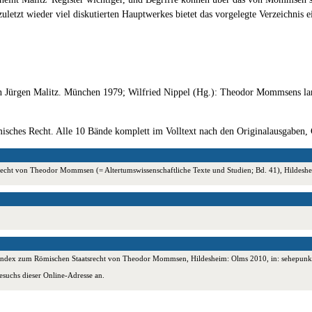
uletzt wieder viel diskutierten Hauptwerkes bietet das vorgelegte Verzeichnis 
on Jürgen Malitz. München 1979; Wilfried Nippel (Hg.): Theodor Mommsens lang
ches Recht. Alle 10 Bände komplett im Volltext nach den Originalausgaben
srecht von Theodor Mommsen (= Altertumswissenschaftliche Texte und Studien; Bd. 41), Hilde
r Index zum Römischen Staatsrecht von Theodor Mommsen, Hildesheim: Olms 2010, in: sehepunk
esuchs dieser Online-Adresse an.