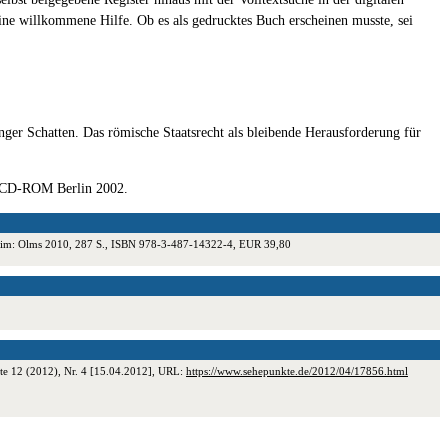
eine willkommene Hilfe. Ob es als gedrucktes Buch erscheinen musste, sei
er Schatten. Das römische Staatsrecht als bleibende Herausforderung für
, CD-ROM Berlin 2002.
sheim: Olms 2010, 287 S., ISBN 978-3-487-14322-4, EUR 39,80
te 12 (2012), Nr. 4 [15.04.2012], URL:
https://www.sehepunkte.de/2012/04/17856.html