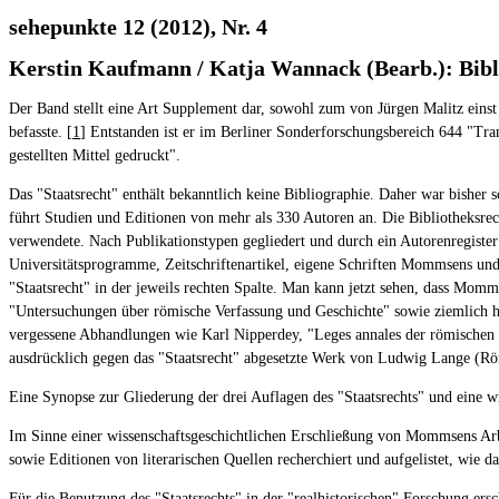
sehepunkte 12 (2012), Nr. 4
Kerstin Kaufmann / Katja Wannack (Bearb.): Bib
Der Band stellt eine Art Supplement dar, sowohl zum von Jürgen Malitz einst
befasste. [
1
] Entstanden ist er im Berliner Sonderforschungsbereich 644 "Tr
gestellten Mittel gedruckt".
Das "Staatsrecht" enthält bekanntlich keine Bibliographie. Daher war bishe
führt Studien und Editionen von mehr als 330 Autoren an. Die Bibliotheksrec
verwendete. Nach Publikationstypen gegliedert und durch ein Autorenregister
Universitätsprogramme, Zeitschriftenartikel, eigene Schriften Mommsens und
"Staatsrecht" in der jeweils rechten Spalte. Man kann jetzt sehen, dass Mom
"Untersuchungen über römische Verfassung und Geschichte" sowie ziemlich 
vergessene Abhandlungen wie Karl Nipperdey, "Leges annales der römischen
ausdrücklich gegen das "Staatsrecht" abgesetzte Werk von Ludwig Lange (Röm
Eine Synopse zur Gliederung der drei Auflagen des "Staatsrechts" und eine 
Im Sinne einer wissenschaftsgeschichtlichen Erschließung von Mommsens Ar
sowie Editionen von literarischen Quellen recherchiert und aufgelistet, wie d
Für die Benutzung des "Staatsrechts" in der "realhistorischen" Forschung ers