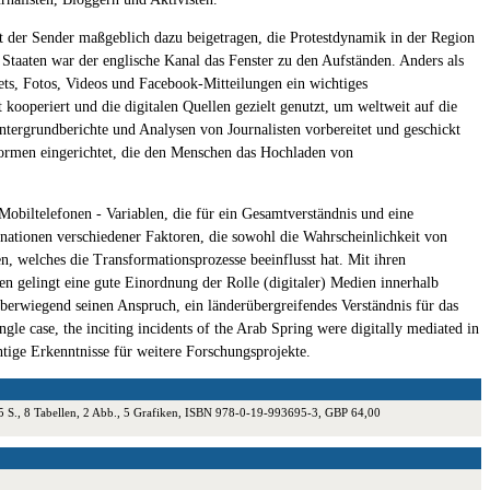
hat der Sender maßgeblich dazu beigetragen, die Protestdynamik in der Region
Staaten war der englische Kanal das Fenster zu den Aufständen. Anders als
eets, Fotos, Videos und Facebook-Mitteilungen ein wichtiges
 kooperiert und die digitalen Quellen gezielt genutzt, um weltweit auf die
ergrundberichte und Analysen von Journalisten vorbereitet und geschickt
ormen eingerichtet, die den Menschen das Hochladen von
Mobiltelefonen - Variablen, die für ein Gesamtverständnis und eine
binationen verschiedener Faktoren, die sowohl die Wahrscheinlichkeit von
, welches die Transformationsprozesse beeinflusst hat. Mit ihren
nen gelingt eine gute Einordnung der Rolle (digitaler) Medien innerhalb
berwiegend seinen Anspruch, ein länderübergreifendes Verständnis für das
e case, the inciting incidents of the Arab Spring were digitally mediated in
htige Erkenntnisse für weitere Forschungsprojekte.
45 S., 8 Tabellen, 2 Abb., 5 Grafiken, ISBN 978-0-19-993695-3, GBP 64,00