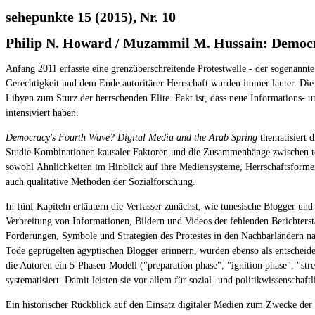
sehepunkte 15 (2015), Nr. 10
Philip N. Howard / Muzammil M. Hussain: Democ
Anfang 2011 erfasste eine grenzüberschreitende Protestwelle - der sogenannt
Gerechtigkeit und dem Ende autoritärer Herrschaft wurden immer lauter. Die 
Libyen zum Sturz der herrschenden Elite. Fakt ist, dass neue Informations-
intensiviert haben.
Democracy's Fourth Wave? Digital Media and the Arab Spring
thematisiert 
Studie Kombinationen kausaler Faktoren und die Zusammenhänge zwischen tec
sowohl Ähnlichkeiten im Hinblick auf ihre Mediensysteme, Herrschaftsformen,
auch qualitative Methoden der Sozialforschung.
In fünf Kapiteln erläutern die Verfasser zunächst, wie tunesische Blogger 
Verbreitung von Informationen, Bildern und Videos der fehlenden Berichtersta
Forderungen, Symbole und Strategien des Protestes in den Nachbarländern n
Tode geprügelten ägyptischen Blogger erinnern, wurden ebenso als entsche
die Autoren ein 5-Phasen-Modell ("preparation phase", "ignition phase", "str
systematisiert. Damit leisten sie vor allem für sozial- und politikwissensc
Ein historischer Rückblick auf den Einsatz digitaler Medien zum Zwecke der 