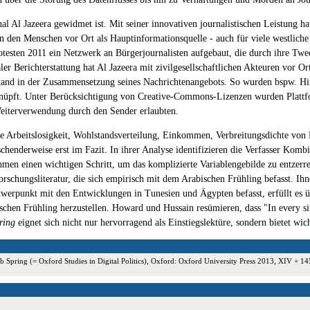
al Al Jazeera gewidmet ist. Mit seiner innovativen journalistischen Leistung 
 den Menschen vor Ort als Hauptinformationsquelle - auch für viele westliche 
rotesten 2011 ein Netzwerk an Bürgerjournalisten aufgebaut, die durch ihre Tw
r Berichterstattung hat Al Jazeera mit zivilgesellschaftlichen Akteuren vor Ort
tand in der Zusammensetzung seines Nachrichtenangebots. So wurden bspw. Hint
knüpft. Unter Berücksichtigung von Creative-Commons-Lizenzen wurden Plattf
eiterverwendung durch den Sender erlaubten.
ie Arbeitslosigkeit, Wohlstandsverteilung, Einkommen, Verbreitungsdichte von 
schenderweise erst im Fazit. In ihrer Analyse identifizieren die Verfasser Kom
men einen wichtigen Schritt, um das komplizierte Variablengebilde zu entzerren
orschungsliteratur, die sich empirisch mit dem Arabischen Frühling befasst. Ih
werpunkt mit den Entwicklungen in Tunesien und Ägypten befasst, erfüllt es ü
hen Frühling herzustellen. Howard und Hussain resümieren, dass "In every singl
ring
eignet sich nicht nur hervorragend als Einstiegslektüre, sondern bietet wic
Spring (= Oxford Studies in Digital Politics), Oxford: Oxford University Press 2013, XIV + 1