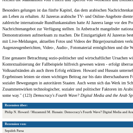
Besonders gelungen ist das fünfte Kapitel, das dem arabischen Nachrichtenkan
am Leben zu erhalten. Al Jazeeras arabische TV- und Online-Angebote dienten
zahlreiche internationale Rundfunkanstalten hatte Al Jazeera lange vor den P
Nachrichtenangebot zur Verfügung stellten. In Anbetracht mangelnder nationale
Demonstrationen aufmerksam zu machen. Die Einzigartigkeit Al Jazeeras bes
mit Live-Meldungen, aktuellen Fotos und Videos der Bürgerjournalisten ver
Augenzeugenberichten, Video-, Audio-, Fotomaterial ermöglichten und die W
Eine genauere Betrachtung sozio-politischer und wirtschaftlicher Ursachen w
Kontextualisierung der Fallbeispiele hilfreich gewesen wären - erfolgt überra
Volksaufständen als auch ihren Erfolg erklären. Howard und Hussain unterneh
Ergebnissen leisten sie einen wichtigen Beitrag zur bis dato überschaubaren F
sozialer Bewegungen in autoritären Staaten. Auch wenn sich das Werk im Sch
Zusammenwirken technologischer, sozialer und politischer Faktoren im Arabisc
some way." (123)
Democracy's Fourth Wave? Digital Media and the Arab Sp
Rezension über:
Philip N. Howard / Muzammil M. Hussain: Democracy's Fourth Wave? Digital Media and Arab 
Rezension von:
Sepideh Parsa