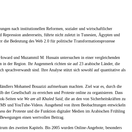
ngen nach institutionellen Reformen, sozialer und wirtschaftlicher
 Repression andererseits, führte nicht zuletzt in Tunesien, Ägypten und
r die Bedeutung des Web 2.0 für politische Transformationsprozesse
. Howard und Muzammil M. Hussain untersuchen in einer vergleichenden
n der Region. Ihr Augenmerk richten sie auf 23 arabische Länder, die
 sprachverwandt sind. Ihre Analyse stützt sich sowohl auf quantitative als
es Händlers Mohamed Bouazizi aufmerksam machten. Ziel war es, durch die
b der Gesellschaft zu erreichen und Proteste online zu organisieren. Dass
ook-Seiten wie
We are all Khaled Said
, die an den von Sicherheitskräften zu
r, SMS und YouTube-Videos. Ausgehend von ihren Beobachtungen entwickeln
ozess der Proteste und die Funktion digitaler Medien im Arabischen Frühling
r Bewegungen einen wertvollen Beitrag.
entrum des zweiten Kapitels. Bis 2005 wurden Online-Angebote, besonders