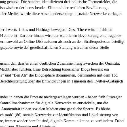
ung genutzt. Die Autoren identifizieren drei politische Themenfelder, die
s zwischen der herrschenden Elite und der restlichen Bevölkerung,
ler Medien wurde diese Auseinandersetzung in soziale Netzwerke verlagert
elt der Tweets, Likes und Hashtags bewegen. Diese These wird im dritten
34 Jahre ist. Darüber hinaus wird der weiblichen Bevölkerung eine tragende
ern sowohl an Online-Diskussionen als auch an den Straßenprotesten beteiligt
squote sowie der gesellschaftlichen Stellung wären an dieser Stelle
ussain dar, dass es einen deutlichen Zusammenhang zwischen der Quantität
Machthaber führten. Eine Betrachtung tunesischer Blogs beweist ein
ie" und "Ben Ali" die Blogosphäre dominierten, bestimmten mit dem Tod
 Berichterstattung über die Entwicklungen in Tunesien den Twitter-Austausch
nder in denen die Proteste niedergeschlagen wurden - haben früh Strategien
Kontrollmechanismen für digitale Netzwerke zu entwickeln, um die
e Anonymität in den sozialen Medien eine gänzliche Sperre. Es bleibt
nch mob" (86) soziale Netzwerke zur Identifikation und Lokalisierung von
ische, immer wieder bemüht sind, digitale Kommunikation zu verhindern. Dabei
nalisten, Bloggern und Aktivisten.