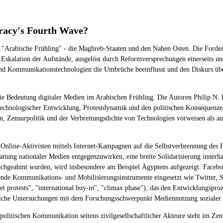
racy's Fourth Wave?
e "Arabische Frühling" - die Maghreb-Staaten und den Nahen Osten. Die Forderu
Eskalation der Aufstände, ausgelöst durch Reformversprechungen einerseits und
 und Kommunikationstechnologien die Umbrüche beeinflusst und den Diskurs übe
die Bedeutung digitaler Medien im Arabischen Frühling. Die Autoren Philip N
hnologischer Entwicklung, Protestdynamik und den politischen Konsequenzen i
 Zensurpolitik und der Verbreitungsdichte von Technologien vorweisen als auch
und Online-Aktivisten mittels Internet-Kampagnen auf die Selbstverbrennung d
ttung nationaler Medien entgegenzuwirken, eine breite Solidarisierung innerhal
achgeahmt wurden, wird insbesondere am Beispiel Ägyptens aufgezeigt. Faceb
idende Kommunikations- und Mobilisierungsinstrumente eingesetzt wie Twitte
eet protests", "international buy-in", "climax phase"), das den Entwicklungspr
haftliche Untersuchungen mit dem Forschungsschwerpunkt Mediennutzung soziale
politischen Kommunikation seitens zivilgesellschaftlicher Akteure steht im Z