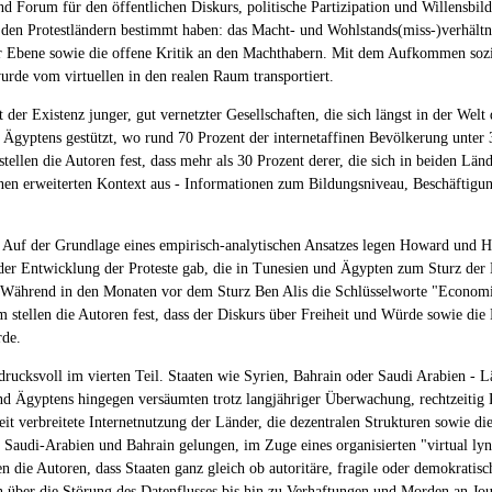
nd Forum für den öffentlichen Diskurs, politische Partizipation und Willensbild
en Protestländern bestimmt haben: das Macht- und Wohlstands(miss-)verhältni
r Ebene sowie die offene Kritik an den Machthabern. Mit dem Aufkommen sozia
wurde vom virtuellen in den realen Raum transportiert.
it der Existenz junger, gut vernetzter Gesellschaften, die sich längst in der W
 Ägyptens gestützt, wo rund 70 Prozent der internetaffinen Bevölkerung unter 
llen die Autoren fest, dass mehr als 30 Prozent derer, die sich in beiden Länd
nen erweiterten Kontext aus - Informationen zum Bildungsniveau, Beschäftigung
n. Auf der Grundlage eines empirisch-analytischen Ansatzes legen Howard und H
der Entwicklung der Proteste gab, die in Tunesien und Ägypten zum Sturz der 
. Während in den Monaten vor dem Sturz Ben Alis die Schlüsselworte "Econom
 stellen die Autoren fest, dass der Diskurs über Freiheit und Würde sowie die
rde.
ucksvoll im vierten Teil. Staaten wie Syrien, Bahrain oder Saudi Arabien - Lä
nd Ägyptens hingegen versäumten trotz langjähriger Überwachung, rechtzeitig 
it verbreitete Internetnutzung der Länder, die dezentralen Strukturen sowie di
 Saudi-Arabien und Bahrain gelungen, im Zuge eines organisierten "virtual ly
gen die Autoren, dass Staaten ganz gleich ob autoritäre, fragile oder demokrat
ber die Störung des Datenflusses bis hin zu Verhaftungen und Morden an Jour