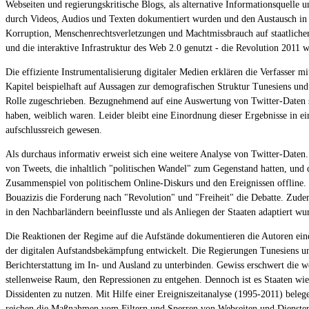
Webseiten und regierungskritische Blogs, als alternative Informationsquelle u
durch Videos, Audios und Texten dokumentiert wurden und den Austausch in d
Korruption, Menschenrechtsverletzungen und Machtmissbrauch auf staatliche
und die interaktive Infrastruktur des Web 2.0 genutzt - die Revolution 2011 
Die effiziente Instrumentalisierung digitaler Medien erklären die Verfasser m
Kapitel beispielhaft auf Aussagen zur demografischen Struktur Tunesiens und
Rolle zugeschrieben. Bezugnehmend auf eine Auswertung von Twitter-Daten ste
haben, weiblich waren. Leider bleibt eine Einordnung dieser Ergebnisse in ei
aufschlussreich gewesen.
Als durchaus informativ erweist sich eine weitere Analyse von Twitter-Date
von Tweets, die inhaltlich "politischen Wandel" zum Gegenstand hatten, und 
Zusammenspiel von politischem Online-Diskurs und den Ereignissen offline
Bouazizis die Forderung nach "Revolution" und "Freiheit" die Debatte. Zudem
in den Nachbarländern beeinflusste und als Anliegen der Staaten adaptiert wu
Die Reaktionen der Regime auf die Aufstände dokumentieren die Autoren eindr
der digitalen Aufstandsbekämpfung entwickelt. Die Regierungen Tunesiens u
Berichterstattung im In- und Ausland zu unterbinden. Gewiss erschwert die we
stellenweise Raum, den Repressionen zu entgehen. Dennoch ist es Staaten wie
Dissidenten zu nutzen. Mit Hilfe einer Ereigniszeitanalyse (1995-2011) bele
reichen die Maßnahmen vom Filtern und Sperren von Webseiten und Diensten ü