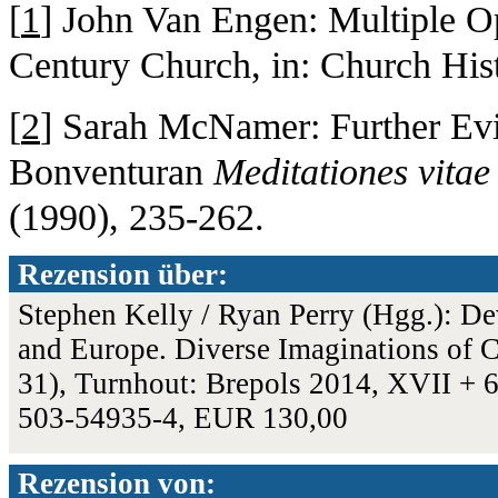
[
1
] John Van Engen: Multiple Op
Century Church, in: Church Hist
[
2
] Sarah McNamer: Further Evi
Bonventuran
Meditationes vitae
(1990), 235-262.
Rezension über:
Stephen Kelly / Ryan Perry (Hgg.): De
and Europe. Diverse Imaginations of C
31), Turnhout: Brepols 2014, XVII + 6
503-54935-4, EUR 130,00
Rezension von: