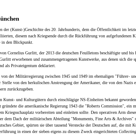
 München
en der (Kunst-)Geschichte des 20. Jahrhunderts, dem die Öffentlichkeit im le
lliierten, diesem nach Kriegsende durch die Rückführung von aufgefundenen 
 in den Blickpunkt.
Cornelius Gurlitt, der 2013 die deutschen Feuilletons beschäftigte und bis h
 Gurlitt erworbenen und zusammengetragenen Kunstwerke, aus denen sich die s
nd als Privateigentum deklariert.
as von der Militärregierung zwischen 1945 und 1949 im ehemaligen "Führer- 
ter Stelle von den herkulischen Anstrengung der Amerikaner, die von den Nazis 
mern zurückzugeben.
n Kunst- und Kulturgütern durch einschlägige NS-Einheiten bekannt geworde
t gründete die amerikanische Regierung 1943 die "Roberts Commission", ein m
 Kriegsschauplatz vorbereiten und einleiten sollte. Den operativen Arm dies
nter dem Dach der militärischen Abteilung "Monuments, Fine Arts & Archives" m
tsches Gebiet, spürten sie über tausend Verstecke der Deutschen auf, die mi
berführung in einen der sieben eigens zu diesem Zweck eingerichteten
Collectin