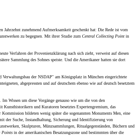
tzten Jahrzehnt zunehmend Aufmerksamkeit geschenkt hat: Die Rede ist vom
Kunstwerken zu begegnen. Mit ihrer Studie zum
Central Collecting Point
in
eute Verfahren der Provenienzklärung nach sich zieht, verweist auf diesen
pätere Sammlung des Sohnes speiste. Und die Amerikaner hatten sie dort
und Verwaltungsbau der NSDAP" am Königsplatz in München eingerichtete
enteigneten, abgepressten und auf deutschem ebenso wie auf deutsch besetztem
n. Im Wissen um diese Vorgänge genauso wie um die von den
it Kunsthistorikern und Kuratoren besetztes Expertengremium, das
er Kommission bildeten wenig später die sogenannten Monuments Men, eine
it der Suche, Instandhaltung, Sicherung und Identifizierung von
t Kunstwerken, Skulpturen, Münzsammlungen, Ritualgegenständen, Büchern und
g Points
in der amerikanischen Besatzungszone und bestimmten über die