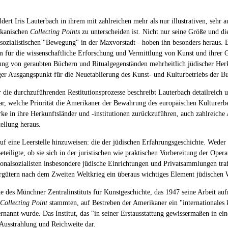
ldert Iris Lauterbach in ihrem mit zahlreichen mehr als nur illustrativen, sehr
ikanischen
Collecting Points
zu unterscheiden ist. Nicht nur seine Größe und d
lsozialistischen "Bewegung" in der Maxvorstadt - hoben ihn besonders heraus. B
m für die wissenschaftliche Erforschung und Vermittlung von Kunst und ihrer G
ung von geraubten Büchern und Ritualgegenständen mehrheitlich jüdischer Herku
er Ausgangspunkt für die Neuetablierung des Kunst- und Kulturbetriebs der B
die durchzuführenden Restitutionsprozesse beschreibt Lauterbach detailreich u
nbar, welche Priorität die Amerikaner der Bewahrung des europäischen Kultur
e in ihre Herkunftsländer und -institutionen zurückzuführen, auch zahlreiche 
tellung heraus.
 auf eine Leerstelle hinzuweisen: die der jüdischen Erfahrungsgeschichte. Wed
eteiligte, ob sie sich in der juristischen wie praktischen Vorbereitung der Ope
onalsozialisten insbesondere jüdische Einrichtungen und Privatsammlungen traf
urgütern nach dem Zweiten Weltkrieg ein überaus wichtiges Element jüdischen W
e des Münchner Zentralinstituts für Kunstgeschichte, das 1947 seine Arbeit a
Collecting Point
stammten, auf Bestreben der Amerikaner ein "internationales 
nnt wurde. Das Institut, das "in seiner Erstausstattung gewissermaßen in einer
r Ausstrahlung und Reichweite dar.