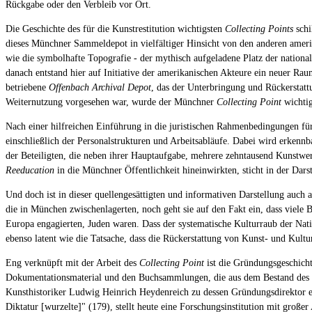
Rückgabe oder den Verbleib vor Ort.
Die Geschichte des für die Kunstrestitution wichtigsten
Collecting Points
schi
dieses Münchner Sammeldepot in vielfältiger Hinsicht von den anderen amer
wie die symbolhafte Topografie - der mythisch aufgeladene Platz der nationa
danach entstand hier auf Initiative der amerikanischen Akteure ein neuer Rau
betriebene
Offenbach Archival Depot
, das der Unterbringung und Rückerstatt
Weiternutzung vorgesehen war, wurde der Münchner
Collecting Point
wichtig
Nach einer hilfreichen Einführung in die juristischen Rahmenbedingungen für 
einschließlich der Personalstrukturen und Arbeitsabläufe. Dabei wird erken
der Beteiligten, die neben ihrer Hauptaufgabe, mehrere zehntausend Kunstwerk
Reeducation
in die Münchner Öffentlichkeit hineinwirkten, sticht in der Dars
Und doch ist in dieser quellengesättigten und informativen Darstellung auch
die in München zwischenlagerten, noch geht sie auf den Fakt ein, dass viele B
Europa engagierten, Juden waren. Dass der systematische Kulturraub der Nati
ebenso latent wie die Tatsache, dass die Rückerstattung von Kunst- und Kult
Eng verknüpft mit der Arbeit des
Collecting Point
ist die Gründungsgeschicht
Dokumentationsmaterial und den Buchsammlungen, die aus dem Bestand des
Kunsthistoriker Ludwig Heinrich Heydenreich zu dessen Gründungsdirektor erna
Diktatur [wurzelte]" (179), stellt heute eine Forschungsinstitution mit große