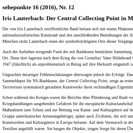
sehepunkte 16 (2016), Nr. 12
Iris Lauterbach: Der Central Collecting Point in
Der von Iris Lauterbach veröffentlichte Band befasst sich mit einem Phänom
nationalsozialistischen Kunstraub und den anschließenden Bemühungen der A
München rückt Lauterbach einen der symbolträchtigsten Orte dieser Vorgänge
Auch der Aufsehen erregende Fund der mit Raubkunst bestückten Sammlung von 
Ort. Denn dort lagerten nach dem Krieg die von Cornelius' Vater Hildebrand
1947 (fälschlich) als unproblematisch in Bezug auf ihre Herkunft eingestuft u
Ungeachtet derartiger Fehleinschätzungen überwogen jedoch die Erfolge: D
Sammeldepot für NS-Raubkunst, der
Central Collecting Point
, zeugt an ers
Territorium systematisch geraubten Kunstwerke ihren rechtmäßigen Eigentü
Schon während des Krieges waren die Berichte über Plünderung und Raub vo
Kriegshandlungen ausgehenden Gefahren für die europäische Kulturlandschaf
Maßnahmen zum Schutz und zur Rettung von Kunst- und Kulturgütern auf dem
Gruppe amerikanischer Armeeangehöriger, später auch Zivilisten, die sich u
Kunstwerken und Kulturgütern in Europa befasste. Auf dem Vormarsch in deu
Textilien angefüllt waren. Sie bargen die Objekte, trugen Sorge für deren Ü