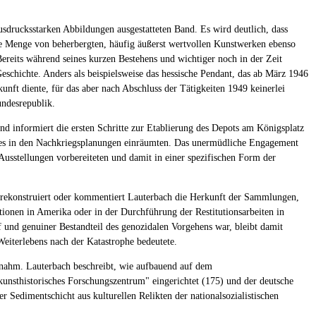
 ausdrucksstarken Abbildungen ausgestatteten Band. Es wird deutlich, dass
ie Menge von beherbergten, häufig äußerst wertvollen Kunstwerken ebenso
ereits während seines kurzen Bestehens und wichtiger noch in der Zeit
eschichte. Anders als beispielsweise das hessische Pendant, das ab März 1946
nft diente, für das aber nach Abschluss der Tätigkeiten 1949 keinerlei
undesrepublik.
nd informiert die ersten Schritte zur Etablierung des Depots am Königsplatz
erbes in den Nachkriegsplanungen einräumten. Das unermüdliche Engagement
Ausstellungen vorbereiteten und damit in einer spezifischen Form der
er rekonstruiert oder kommentiert Lauterbach die Herkunft der Sammlungen,
rationen in Amerika oder in der Durchführung der Restitutionsarbeiten in
 und genuiner Bestandteil des genozidalen Vorgehens war, bleibt damit
eiterlebens nach der Katastrophe bedeutete.
ufnahm. Lauterbach beschreibt, wie aufbauend auf dem
kunsthistorisches Forschungszentrum" eingerichtet (175) und der deutsche
 Sedimentschicht aus kulturellen Relikten der nationalsozialistischen