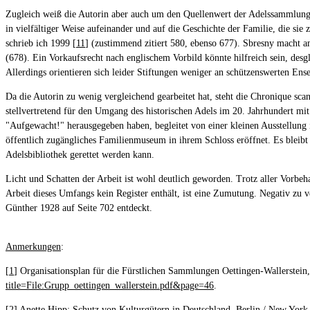
Zugleich weiß die Autorin aber auch um den Quellenwert der Adelssammlungen
in vielfältiger Weise aufeinander und auf die Geschichte der Familie, die sie
schrieb ich 1999 [
11
] (zustimmend zitiert 580, ebenso 677). Sbresny macht a
(678). Ein Vorkaufsrecht nach englischem Vorbild könnte hilfreich sein, desg
Allerdings orientieren sich leider Stiftungen weniger an schützenswerten Ens
Da die Autorin zu wenig vergleichend gearbeitet hat, steht die Chronique sca
stellvertretend für den Umgang des historischen Adels im 20. Jahrhundert m
"Aufgewacht!" herausgegeben haben, begleitet von einer kleinen Ausstellu
öffentlich zugängliches Familienmuseum in ihrem Schloss eröffnet. Es bleibt
Adelsbibliothek gerettet werden kann.
Licht und Schatten der Arbeit ist wohl deutlich geworden. Trotz aller Vorbeh
Arbeit dieses Umfangs kein Register enthält, ist eine Zumutung. Negativ zu v
Günther 1928 auf Seite 702 entdeckt.
Anmerkungen
:
[
1
] Organisationsplan für die Fürstlichen Sammlungen Oettingen-Wallerstein, 
title=File:Grupp_oettingen_wallerstein.pdf&page=46
.
[
2
] Anette Hipp: Schutz von Kulturgütern in Deutschland, Berlin / New York