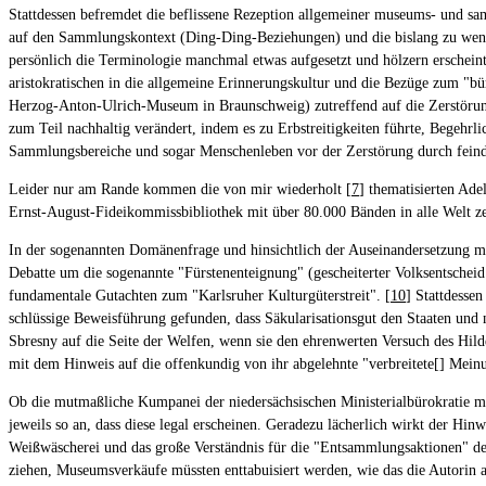
Stattdessen befremdet die beflissene Rezeption allgemeiner museums- und samm
auf den Sammlungskontext (Ding-Ding-Beziehungen) und die bislang zu wenig
persönlich die Terminologie manchmal etwas aufgesetzt und hölzern ersche
aristokratischen in die allgemeine Erinnerungskultur und die Bezüge zum "
Herzog-Anton-Ulrich-Museum in Braunschweig) zutreffend auf die Zerstörung
zum Teil nachhaltig verändert, indem es zu Erbstreitigkeiten führte, Begehrli
Sammlungsbereiche und sogar Menschenleben vor der Zerstörung durch feindl
Leider nur am Rande kommen die von mir wiederholt [
7
] thematisierten Ade
Ernst-August-Fideikommissbibliothek mit über 80.000 Bänden in alle Welt zer
In der sogenannten Domänenfrage und hinsichtlich der Auseinandersetzung mit
Debatte um die sogenannte "Fürstenenteignung" (gescheiterter Volksentscheid 1
fundamentale Gutachten zum "Karlsruher Kulturgüterstreit". [
10
] Stattdesse
schlüssige Beweisführung gefunden, dass Säkularisationsgut den Staaten und 
Sbresny auf die Seite der Welfen, wenn sie den ehrenwerten Versuch des Hild
mit dem Hinweis auf die offenkundig von ihr abgelehnte "verbreitete[] Mei
Ob die mutmaßliche Kumpanei der niedersächsischen Ministerialbürokratie m
jeweils so an, dass diese legal erscheinen. Geradezu lächerlich wirkt der H
Weißwäscherei und das große Verständnis für die "Entsammlungsaktionen" des
ziehen, Museumsverkäufe müssten enttabuisiert werden, wie das die Autorin 