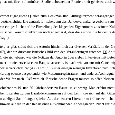
at mit ihrer voluminösen Studie unbestreitbar Pionierarbeit geleistet, auch we
Internet zugängliche Quellen zum Denkmal- und Kulturgüterrecht herangezoge
 berücksichtigt. Die zentrale Entscheidung des Bundesverwaltungsgerichts zum
en einiges Licht auf die Einstellung des klagenden Eigentümers zu seinem Kultu
stischen Gesichtspunkten sei noch angemerkt, dass die Autorin die beiden fakt
ragt.)
atur gibt, stützt sich die Autorin hinsichtlich der diversen Verkäufe in der 
7), der ein durchaus kritisches Bild von den Veräußerungen zeichnet. [
3
] An u
die sich ebenso wie die Notizen der Autorin über sieben Interviews mit Betei
ver im niedersächsischen Hauptstaatsarchiv ist nach wie vor nur mit Genehmi
erweise verzichtet hat (436 Anm. 3). Außer einigen wenigen Inventaren zum Sc
lieferung ebenso ausgeblendet wie Museumsregistraturen und anderes Archivgut. 
 der Welfen nach 1945 verhielt. Entscheidende Fragen müssen so offen bleiben.
hichte des 19. und 20. Jahrhunderts zu Hause ist, zu wenig. Man erfährt nicht
schen Literatur zu den Hausfideikommissen auf den Leim, die sich auf den Güte
t von adeligen Sammlungen spielte. Aus der neueren Literatur zu frühneuzeitl
 Hinweis auf die in der Renaissance aufkommenden Ahnengalerien. Nicht rezipie