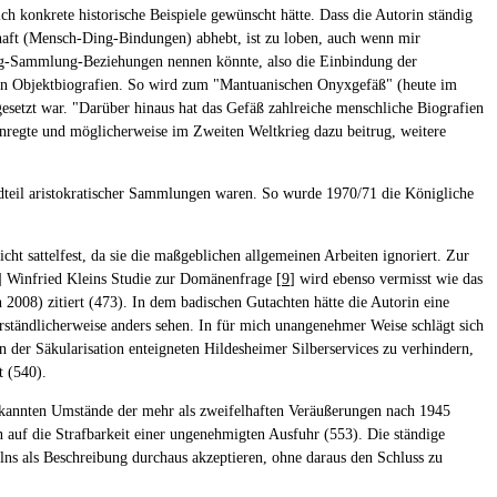
h konkrete historische Beispiele gewünscht hätte. Dass die Autorin ständig
haft (Mensch-Ding-Bindungen) abhebt, ist zu loben, auch wenn mir
ung-Sammlung-Beziehungen nennen könnte, also die Einbindung der
nten Objektbiografien. So wird zum "Mantuanischen Onyxgefäß" (heute im
setzt war. "Darüber hinaus hat das Gefäß zahlreiche menschliche Biografien
e anregte und möglicherweise im Zweiten Weltkrieg dazu beitrug, weitere
tandteil aristokratischer Sammlungen waren. So wurde 1970/71 die Königliche
t sattelfest, da sie die maßgeblichen allgemeinen Arbeiten ignoriert. Zur
] Winfried Kleins Studie zur Domänenfrage [
9
] wird ebenso vermisst wie das
 2008) zitiert (473). In dem badischen Gutachten hätte die Autorin eine
rständlicherweise anders sehen. In für mich unangenehmer Weise schlägt sich
 der Säkularisation enteigneten Hildesheimer Silberservices zu verhindern,
t (540).
ekannten Umstände der mehr als zweifelhaften Veräußerungen nach 1945
n auf die Strafbarkeit einer ungenehmigten Ausfuhr (553). Die ständige
ns als Beschreibung durchaus akzeptieren, ohne daraus den Schluss zu