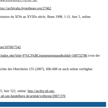
ttps://archivalia.hypotheses.org/27462
.
istoire du XIVe au XVIIIe siècle, Bonn 1998, 1-11, hier 5, online:
.net/10760/7542
.
g/w/index.php?title=F%C3%BCrstenenteignung&oldid=168732786
(von der
ichte des Oberrheins 155 (2007), 606-608 ist auch online verfügbar:
5, hier 522, online:
http://archiv.ub.uni-
v.ub.uni-heidelberg.de/artdok/volltexte/2007/370
.