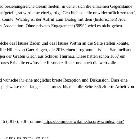
d beziehungsreiche Gesamtheiten, in denen sich die einzelnen Gegenstände
fgeteilt, so wird eine einzigartige Geschichtsquelle unwiderruflich zerstört",
 könnte. Wichtig ist der Aufruf zum Dialog mit dem (historischen) Adel
es Association. Ohne privates Engagement (689f.) wird es nicht gehen.
olche des Hauses Baden und des Hauses Wettin an die Seite stellen könnte,
amilie Hiller von Gaertringen, die 2016 einen programmatischen Sammelband
n der Grafen Giech aus Schloss Thurnau. Diese hatten schon 1857 ein
tbares Erbe die erwünschte Resonanz findet und auch die wertvolle
nd wünsche ihr eine möglichst breite Rezeption und Diskussion. Dass eine
ielsweise recht lang suchen muss, bis man die Seite 386 zitierte Arbeit von
n 6 (1917), 73f., online:
https://commons.wikimedia.org/w/index.php?
erwg/1993-05-27/7-c-33_92/
.