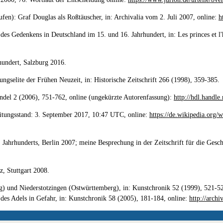
en): Graf Douglas als Roßtäuscher, in: Archivalia vom 2. Juli 2007, online:
h
es Gedenkens in Deutschland im 15. und 16. Jahrhundert, in: Les princes et l'h
rhundert, Salzburg 2016.
ungselite der Frühen Neuzeit, in: Historische Zeitschrift 266 (1998), 359-385.
ndel 2 (2006), 751-762, online (ungekürzte Autorenfassung):
http://hdl.handle
beitungsstand: 3. September 2017, 10:47 UTC, online:
https://de.wikipedia.or
Jahrhunderts, Berlin 2007; meine Besprechung in der Zeitschrift für die Gesch
, Stuttgart 2008.
 und Niederstotzingen (Ostwürttemberg), in: Kunstchronik 52 (1999), 521-52
 des Adels in Gefahr, in: Kunstchronik 58 (2005), 181-184, online:
http://archi