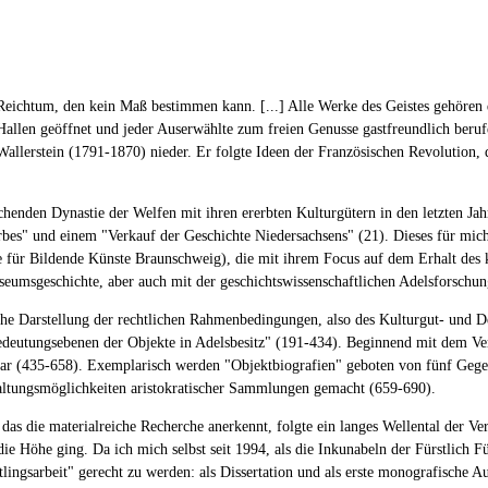
Reichtum, den kein Maß bestimmen kann. [...] Alle Werke des Geistes gehören 
Hallen geöffnet und jeder Auserwählte zum freien Genusse gastfreundlich beruf
llerstein (1791-1870) nieder. Er folgte Ideen der Französischen Revolution, d
chenden Dynastie der Welfen mit ihren ererbten Kulturgütern in den letzten J
bes" und einem "Verkauf der Geschichte Niedersachsens" (21). Dieses für mic
 für Bildende Künste Braunschweig), die mit ihrem Focus auf dem Erhalt des ku
eumsgeschichte, aber auch mit der geschichtswissenschaftlichen Adelsforschun
he Darstellung der rechtlichen Rahmenbedingungen, also des Kulturgut- und De
tungsebenen der Objekte in Adelsbesitz" (191-434). Beginnend mit dem Verlus
 (435-658). Exemplarisch werden "Objektbiografien" geboten von fünf Gegenst
haltungsmöglichkeiten aristokratischer Sammlungen gemacht (659-690).
das die materialreiche Recherche anerkennt, folgte ein langes Wellental der Ve
 Höhe ging. Da ich mich selbst seit 1994, als die Inkunabeln der Fürstlich Für
lingsarbeit" gerecht zu werden: als Dissertation und als erste monografische 