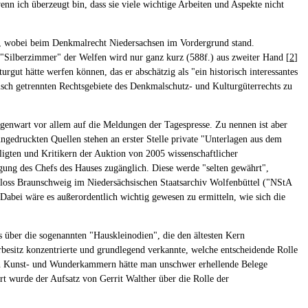
nn ich überzeugt bin, dass sie viele wichtige Arbeiten und Aspekte nicht
n, wobei beim Denkmalrecht Niedersachsen im Vordergrund stand.
 "Silberzimmer" der Welfen wird nur ganz kurz (588f.) aus zweiter Hand [
2
]
rgut hätte werfen können, das er abschätzig als "ein historisch interessantes
isch getrennten Rechtsgebiete des Denkmalschutz- und Kulturgüterrechts zu
Gegenwart vor allem auf die Meldungen der Tagespresse. Zu nennen ist aber
ngedruckten Quellen stehen an erster Stelle private "Unterlagen aus dem
ligten und Kritikern der Auktion von 2005 wissenschaftlicher
gung des Chefs des Hauses zugänglich. Diese werde "selten gewährt",
hloss Braunschweig im Niedersächsischen Staatsarchiv Wolfenbüttel ("NStA
Dabei wäre es außerordentlich wichtig gewesen zu ermitteln, wie sich die
s über die sogenannten "Hauskleinodien", die den ältesten Kern
rbesitz konzentrierte und grundlegend verkannte, welche entscheidende Rolle
ichen Kunst- und Wunderkammern hätte man unschwer erhellende Belege
rt wurde der Aufsatz von Gerrit Walther über die Rolle der