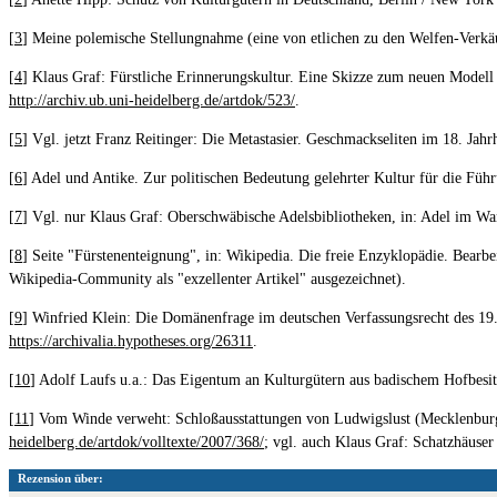
[
3
] Meine polemische Stellungnahme (eine von etlichen zu den Welfen-Verkäuf
[
4
] Klaus Graf: Fürstliche Erinnerungskultur. Eine Skizze zum neuen Modell d
http://archiv.ub.uni-heidelberg.de/artdok/523/
.
[
5
] Vgl. jetzt Franz Reitinger: Die Metastasier. Geschmackseliten im 18. Jah
[
6
] Adel und Antike. Zur politischen Bedeutung gelehrter Kultur für die Führ
[
7
] Vgl. nur Klaus Graf: Oberschwäbische Adelsbibliotheken, in: Adel im Wa
[
8
] Seite "Fürstenenteignung", in: Wikipedia. Die freie Enzyklopädie. Bear
Wikipedia-Community als "exzellenter Artikel" ausgezeichnet).
[
9
] Winfried Klein: Die Domänenfrage im deutschen Verfassungsrecht des 19. 
https://archivalia.hypotheses.org/26311
.
[
10
] Adolf Laufs u.a.: Das Eigentum an Kulturgütern aus badischem Hofbesitz
[
11
] Vom Winde verweht: Schloßausstattungen von Ludwigslust (Mecklenburg)
heidelberg.de/artdok/volltexte/2007/368/
; vgl. auch Klaus Graf: Schatzhäuser
Rezension über: