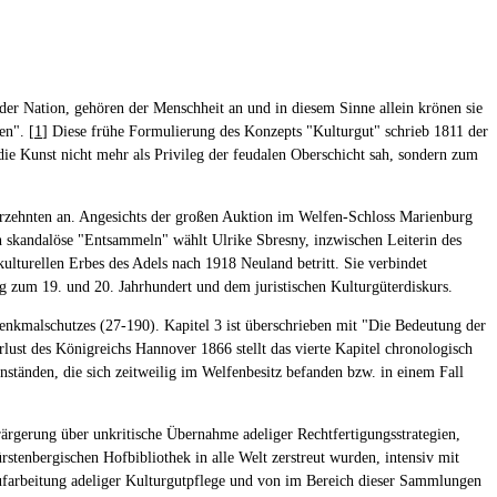
der Nation, gehören der Menschheit an und in diesem Sinne allein krönen sie
en". [
1
] Diese frühe Formulierung des Konzepts "Kulturgut" schrieb 1811 der
ie Kunst nicht mehr als Privileg der feudalen Oberschicht sah, sondern zum
ahrzehnten an. Angesichts der großen Auktion im Welfen-Schloss Marienburg
h skandalöse "Entsammeln" wählt Ulrike Sbresny, inzwischen Leiterin des
lturellen Erbes des Adels nach 1918 Neuland betritt. Sie verbindet
g zum 19. und 20. Jahrhundert und dem juristischen Kulturgüterdiskurs.
nkmalschutzes (27-190). Kapitel 3 ist überschrieben mit "Die Bedeutung der
t des Königreichs Hannover 1866 stellt das vierte Kapitel chronologisch
änden, die sich zeitweilig im Welfenbesitz befanden bzw. in einem Fall
rärgerung über unkritische Übernahme adeliger Rechtfertigungsstrategien,
stenbergischen Hofbibliothek in alle Welt zerstreut wurden, intensiv mit
Aufarbeitung adeliger Kulturgutpflege und von im Bereich dieser Sammlungen