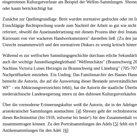
eingetretenen Kulturgutverluste am Beispiel der Welfen-Sammlungen. Sbresny h
oder kaum berücksichtigt hat.
Zunächst zur Quellengrundlage. Breit wurden normative gedruckte oder im 
Einschlägige Rechtsprechung wurde zum Nachteil der Arbeit so gut wie nicht
referiert, obwohl die Auseinandersetzung mit diesem Prozess über drei Instanz
Kuriosum von vier wackeren Handwerksmeistern" darstellen ließ. (Zu den juri
Unrecht zusammenwirft und den normativen Diskurs zu wenig kritisch hinterf
Während es zur welfischen Sammlungsgeschichte durchaus etliche Sekundärliter
auch der wichtige Ausstellungsbegleitband "Welfenschätze" (Braunschweig 200
Nachlass Victoria Luises Herzogin zu Braunschweig und Lüneburg" (705-707), 
Nachprüfbarkeit entziehen. Ein Unding: Das Familienarchiv des Hauses Hanno
bemerkt die Autorin, die auf die Auswertung dieser Bestände unverständlich
WF" - ein Abkürzungsverzeichnis fehlt), hat die Autorin die staatliche Über
niedersächsische Landesregierung intern zu den dubiosen Kulturgutverkäufen
Über die vormoderne Erinnerungskultur weiß die Autorin, die in der Adelsgesc
aristokratischer Sammlungen ausmachten. [
4
] Sbresny geht der rechtshistori
dieses Rechtsinstitut (bis 1918, teilweise bis heute!) für den Zusammenhal
zusammentragen können. Zu den Porträtsammlungen des Adels [
5
] fehlt ein
Antikensammlungen für den Adel. [
6
]