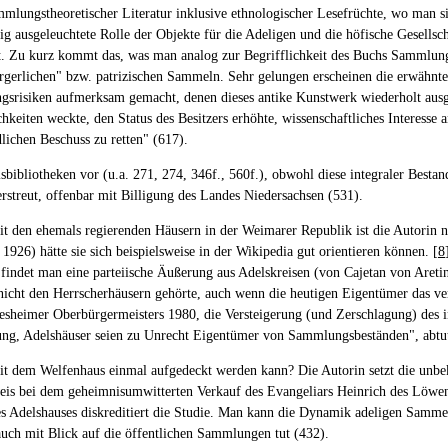
lungstheoretischer Literatur inklusive ethnologischer Lesefrüchte, wo man sic
 ausgeleuchtete Rolle der Objekte für die Adeligen und die höfische Gesellsc
int. Zu kurz kommt das, was man analog zur Begrifflichkeit des Buchs Samml
bürgerlichen" bzw. patrizischen Sammeln. Sehr gelungen erscheinen die erwäh
srisiken aufmerksam gemacht, denen dieses antike Kunstwerk wiederholt ausge
chkeiten weckte, den Status des Besitzers erhöhte, wissenschaftliches Interess
ichen Beschuss zu retten" (617).
lsbibliotheken vor (u.a. 271, 274, 346f., 560f.), obwohl diese integraler Bes
streut, offenbar mit Billigung des Landes Niedersachsen (531).
 den ehemals regierenden Häusern in der Weimarer Republik ist die Autorin nich
926) hätte sie sich beispielsweise in der Wikipedia gut orientieren können. [
8
n findet man eine parteiische Äußerung aus Adelskreisen (von Cajetan von Aretin
nicht den Herrscherhäusern gehörte, auch wenn die heutigen Eigentümer das ve
esheimer Oberbürgermeisters 1980, die Versteigerung (und Zerschlagung) des in
nung, Adelshäuser seien zu Unrecht Eigentümer von Sammlungsbeständen", abtu
it dem Welfenhaus einmal aufgedeckt werden kann? Die Autorin setzt die unb
inweis bei dem geheimnisumwitterten Verkauf des Evangeliars Heinrich des Löwe
 Adelshauses diskreditiert die Studie. Man kann die Dynamik adeligen Sammel
auch mit Blick auf die öffentlichen Sammlungen tut (432).