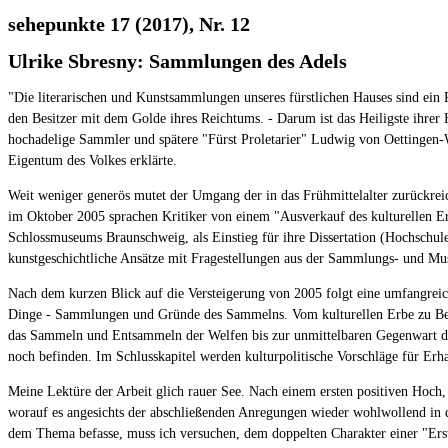
sehepunkte 17 (2017), Nr. 12
Ulrike Sbresny: Sammlungen des Adels
"Die literarischen und Kunstsammlungen unseres fürstlichen Hauses sind ein 
den Besitzer mit dem Golde ihres Reichtums. - Darum ist das Heiligste ihrer 
hochadelige Sammler und spätere "Fürst Proletarier" Ludwig von Oettingen-Wa
Eigentum des Volkes erklärte.
Weit weniger generös mutet der Umgang der in das Frühmittelalter zurückrei
im Oktober 2005 sprachen Kritiker von einem "Ausverkauf des kulturellen Er
Schlossmuseums Braunschweig, als Einstieg für ihre Dissertation (Hochschule
kunstgeschichtliche Ansätze mit Fragestellungen aus der Sammlungs- und Mus
Nach dem kurzen Blick auf die Versteigerung von 2005 folgt eine umfangreic
Dinge - Sammlungen und Gründe des Sammelns. Vom kulturellen Erbe zu Bedeu
das Sammeln und Entsammeln der Welfen bis zur unmittelbaren Gegenwart dar
noch befinden. Im Schlusskapitel werden kulturpolitische Vorschläge für Er
Meine Lektüre der Arbeit glich rauer See. Nach einem ersten positiven Hoch, 
worauf es angesichts der abschließenden Anregungen wieder wohlwollend in die
dem Thema befasse, muss ich versuchen, dem doppelten Charakter einer "Erst