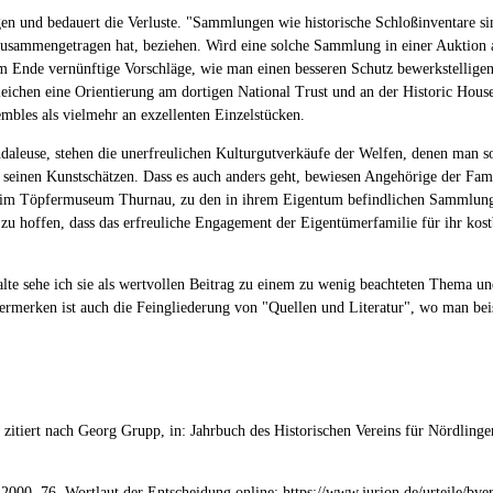
 und bedauert die Verluste. "Sammlungen wie historische Schloßinventare sin
 zusammengetragen hat, beziehen. Wird eine solche Sammlung in einer Auktion au
m Ende vernünftige Vorschläge, wie man einen besseren Schutz bewerkstelligen
leichen eine Orientierung am dortigen National Trust und an der Historic Hous
embles als vielmehr an exzellenten Einzelstücken.
ndaleuse, stehen die unerfreulichen Kulturgutverkäufe der Welfen, denen man s
it seinen Kunstschätzen. Dass es auch anders geht, bewiesen Angehörige der F
ng im Töpfermuseum Thurnau, zu den in ihrem Eigentum befindlichen Sammlunge
 zu hoffen, dass das erfreuliche Engagement der Eigentümerfamilie für ihr kos
alte sehe ich sie als wertvollen Beitrag zu einem zu wenig beachteten Thema u
ermerken ist auch die Feingliederung von "Quellen und Literatur", wo man beisp
zitiert nach Georg Grupp, in: Jahrbuch des Historischen Vereins für Nördlinge
 2000, 76. Wortlaut der Entscheidung online:
https://www.jurion.de/urteile/bv