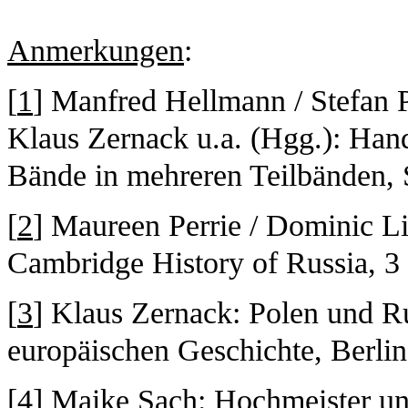
Anmerkungen
:
[
1
] Manfred Hellmann / Stefan 
Klaus Zernack u.a. (Hgg.): Han
Bände in mehreren Teilbänden, 
[
2
] Maureen Perrie / Dominic Li
Cambridge History of Russia, 3
[
3
] Klaus Zernack: Polen und R
europäischen Geschichte, Berlin
[
4
] Maike Sach: Hochmeister un