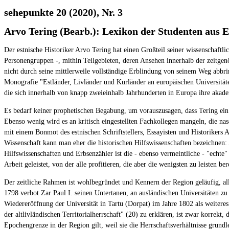
sehepunkte 20 (2020), Nr. 3
Arvo Tering (Bearb.): Lexikon der Studenten aus 
Der estnische Historiker Arvo Tering hat einen Großteil seiner wissenschaf
Personengruppen -, mithin Teilgebieten, deren Ansehen innerhalb der zeitgenös
nicht durch seine mittlerweile vollständige Erblindung von seinem Weg abbring
Monografie "Estländer, Livländer und Kurländer an europäischen Universitä
die sich innerhalb von knapp zweieinhalb Jahrhunderten in Europa ihre akad
Es bedarf keiner prophetischen Begabung, um vorauszusagen, dass Tering ein
Ebenso wenig wird es an kritisch eingestellten Fachkollegen mangeln, die na
mit einem Bonmot des estnischen Schriftstellers, Essayisten und Historikers An
Wissenschaft kann man eher die historischen Hilfswissenschaften bezeichnen: A
Hilfswissenschaften und Erbsenzähler ist die - ebenso vermeintliche - "echte"
Arbeit geleistet, von der alle profitieren, die aber die wenigsten zu leisten 
Der zeitliche Rahmen ist wohlbegründet und Kennern der Region geläufig, all
1798 verbot Zar Paul I. seinen Untertanen, an ausländischen Universitäten zu
Wiedereröffnung der Universität in Tartu (Dorpat) im Jahre 1802 als weiter
der altlivländischen Territorialherrschaft" (20) zu erklären, ist zwar korrekt
Epochengrenze in der Region gilt, weil sie die Herrschaftsverhältnisse gru