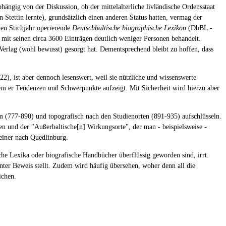
ängig von der Diskussion, ob der mittelalterliche livländische Ordensstaat
 Stettin lernte), grundsätzlich einen anderen Status hatten, vermag der
hen Stichjahr operierende
Deutschbaltische biographische Lexikon
(DbBL -
nd mit seinen circa 3600 Einträgen deutlich weniger Personen behandelt.
rlag (wohl bewusst) gesorgt hat. Dementsprechend bleibt zu hoffen, dass
, ist aber dennoch lesenswert, weil sie nützliche und wissenswerte
dem er Tendenzen und Schwerpunkte aufzeigt. Mit Sicherheit wird hierzu aber
m (777-890) und topografisch nach den Studienorten (891-935) aufschlüsseln.
n und der "Außerbaltische[n] Wirkungsorte", der man - beispielsweise -
 einer nach Quedlinburg.
he Lexika oder biografische Handbücher überflüssig geworden sind, irrt.
unter Beweis stellt. Zudem wird häufig übersehen, woher denn all die
ichen.