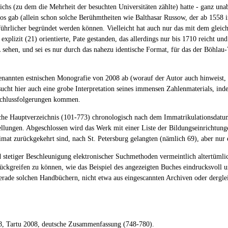
hs (zu dem die Mehrheit der besuchten Universitäten zählte) hatte - ganz unabh
os gab (allein schon solche Berühmtheiten wie Balthasar Russow, der ab 1558 in
sführlicher begründet werden können. Vielleicht hat auch nur das mit dem gleic
explizit (21) orientierte, Pate gestanden, das allerdings nur bis 1710 reicht u
en, und sei es nur durch das nahezu identische Format, für das der Böhlau-Ve
nnten estnischen Monografie von 2008 ab (worauf der Autor auch hinweist, 22)
ucht hier auch eine grobe Interpretation seines immensen Zahlenmaterials, in
 Schlussfolgerungen kommen.
sche Hauptverzeichnis (101-773) chronologisch nach dem Immatrikulationsdatu
llungen. Abgeschlossen wird das Werk mit einer Liste der Bildungseinrichtunge
imat zurückgekehrt sind, nach St. Petersburg gelangten (nämlich 69), aber nur
stetiger Beschleunigung elektronischer Suchmethoden vermeintlich altertümlic
rückgreifen zu können, wie das Beispiel des angezeigten Buches eindrucksvoll 
erade solchen Handbüchern, nicht etwa aus eingescannten Archiven oder dergle
798, Tartu 2008, deutsche Zusammenfassung (748-780).