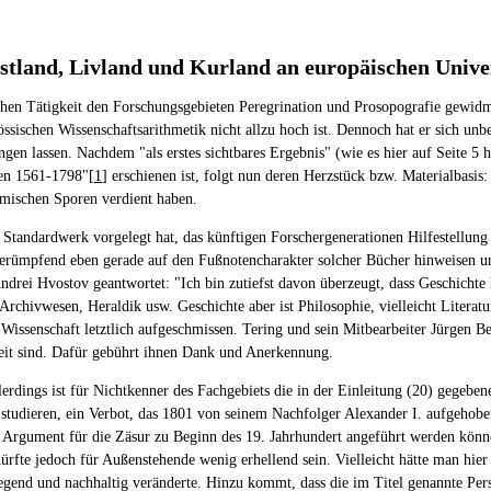
Estland, Livland und Kurland an europäischen Unive
tlichen Tätigkeit den Forschungsgebieten Peregrination und Prosopografie gewi
sischen Wissenschaftsarithmetik nicht allzu hoch ist. Dennoch hat er sich unbe
en lassen. Nachdem "als erstes sichtbares Ergebnis" (wie es hier auf Seite 5 h
ten 1561-1798"[
1
] erschienen ist, folgt nun deren Herzstück bzw. Materialbasi
emischen Sporen verdient haben.
 Standardwerk vorgelegt hat, das künftigen Forschergenerationen Hilfestellun
serümpfend eben gerade auf den Fußnotencharakter solcher Bücher hinweisen und
drei Hvostov geantwortet: "Ich bin zutiefst davon überzeugt, dass Geschichte ke
rchivwesen, Heraldik usw. Geschichte aber ist Philosophie, vielleicht Literatur
 Wissenschaft letztlich aufgeschmissen. Tering und sein Mitbearbeiter Jürgen Be
bereit sind. Dafür gebührt ihnen Dank und Anerkennung.
erdings ist für Nichtkenner des Fachgebiets die in der Einleitung (20) gegeb
 studieren, ein Verbot, das 1801 von seinem Nachfolger Alexander I. aufgehoben 
es Argument für die Zäsur zu Beginn des 19. Jahrhundert angeführt werden kö
, dürfte jedoch für Außenstehende wenig erhellend sein. Vielleicht hätte man hi
ndlegend und nachhaltig veränderte. Hinzu kommt, dass die im Titel genannte P