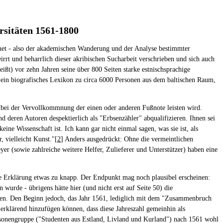
rsitäten 1561-1800
dmet - also der akademischen Wanderung und der Analyse bestimmter
irrt und beharrlich dieser akribischen Sucharbeit verschrieben und sich auch
eißt) vor zehn Jahren seine über 800 Seiten starke estnischsprachige
s: ein biografisches Lexikon zu circa 6000 Personen aus dem baltischen Raum,
g bei der Vervollkommnung der einen oder anderen Fußnote leisten wird.
 deren Autoren despektierlich als "Erbsenzähler" abqualifizieren. Ihnen sei
ine Wissenschaft ist. Ich kann gar nicht einmal sagen, was sie ist, als
, vielleicht Kunst."[
2
] Anders ausgedrückt: Ohne die vermeintlichen
yer (sowie zahlreiche weitere Helfer, Zulieferer und Unterstützer) haben eine
ene Erklärung etwas zu knapp. Der Endpunkt mag noch plausibel erscheinen:
wurde - übrigens hätte hier (und nicht erst auf Seite 50) die
nnen. Den Beginn jedoch, das Jahr 1561, lediglich mit dem "Zusammenbruch
er erklärend hinzufügen können, dass diese Jahreszahl gemeinhin als
ersonengruppe ("Studenten aus Estland, Livland und Kurland") nach 1561 wohl