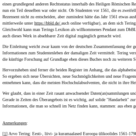
einen grundlegend anderen Rechtsstatus innerhalb des Heiligen Römischen Reic
nun ein Teil desselben war oder nicht. Ob Studenten vor 1561, die es zweifell
Rezensent nicht zu entscheiden, aber zumindest hätte das Jahr 1561 etwas au
mittlerweile unter
https://bbld.de/
auch online verfügbar), an dem sich Tering 
Gleichwohl kann man Terings Lexikon als willkommenes Pendant zum DbBL seh
auch dieses Werk in absehbarer Zeit digital zugänglich gemacht wird.
Die Einleitung weicht zwar kaum von der deutschen Zusammenfassung der gena
Informationen zum Studentenleben der damaligen Zeit vermittelt. Tering vers
die künftige Forschung auf Grundlage eben dieses Buches noch zu weiteren
Hervorzuheben sind ferner die beiden Register im Anhang, die das alphabeti
So ergeben sich neue Übersichten, neue Suchmöglichkeiten und neue Frageste
entnehmen kann, dass die meisten Hochschulabsolventen, die nicht in ihre He
Wer glaubt, dass in einer Zeit rasant anwachsender Daten(an)sammlungen und 
Gerade in Zeiten des Überangebots ist es wichtig, auf solide "Handarbeit" zu
Informationen, die man so schnell im Netz finden kann, stammen: aus eben g
Anmerkungen
:
[
1
] Arvo Tering: Eesti-, liivi- ja kuramaalased Euroopa ülikoolides 1561-1