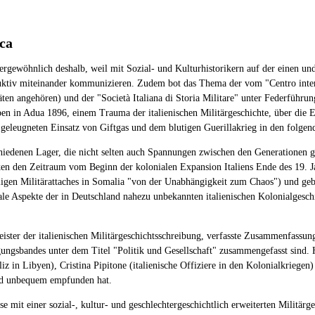
ica
gewöhnlich deshalb, weil mit Sozial- und Kulturhistorikern auf der einen und 
oduktiv miteinander kommunizieren. Zudem bot das Thema der vom "Centro interu
itäten angehören) und der "Società Italiana di Storia Militare" unter Federführu
pen in Adua 1896, einem Trauma der italienischen Militärgeschichte, über die
geleugneten Einsatz von Giftgas und dem blutigen Guerillakrieg in den folgen
edenen Lager, die nicht selten auch Spannungen zwischen den Generationen g
ecken den Zeitraum vom Beginn der kolonialen Expansion Italiens Ende des 19.
gen Militärattaches in Somalia "von der Unabhängigkeit zum Chaos") und gebe
le Aspekte der in Deutschland nahezu unbekannten italienischen Kolonialgesch
ister der italienischen Militärgeschichtsschreibung, verfasste Zusammenfassung
agungsbandes unter dem Titel "Politik und Gesellschaft" zusammengefasst sind
iliz in Libyen), Cristina Pipitone (italienische Offiziere in den Kolonialkriege
und unbequem empfunden hat.
e mit einer sozial-, kultur- und geschlechtergeschichtlich erweiterten Militär