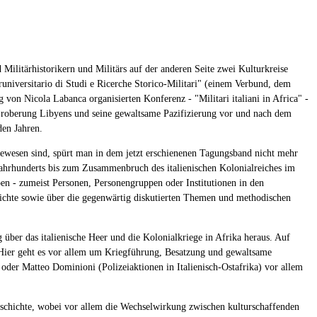
Militärhistorikern und Militärs auf der anderen Seite zwei Kulturkreise
niversitario di Studi e Ricerche Storico-Militari" (einem Verbund, dem
ng von Nicola Labanca organisierten Konferenz - "Militari italiani in Africa" -
 Eroberung Libyens und seine gewaltsame Pazifizierung vor und nach dem
den Jahren.
ewesen sind, spürt man in dem jetzt erschienenen Tagungsband nicht mehr
 Jahrhunderts bis zum Zusammenbruch des italienischen Kolonialreiches im
n - zumeist Personen, Personengruppen oder Institutionen in den
ichte sowie über die gegenwärtig diskutierten Themen und methodischen
 über das italienische Heer und die Kolonialkriege in Afrika heraus. Auf
. Hier geht es vor allem um Kriegführung, Besatzung und gewaltsame
n) oder Matteo Dominioni (Polizeiaktionen in Italienisch-Ostafrika) vor allem
geschichte, wobei vor allem die Wechselwirkung zwischen kulturschaffenden