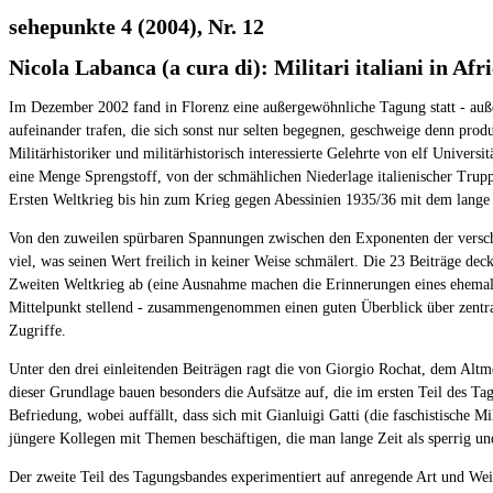
sehepunkte 4 (2004), Nr. 12
Nicola Labanca (a cura di): Militari italiani in Afr
Im Dezember 2002 fand in Florenz eine außergewöhnliche Tagung statt - außer
aufeinander trafen, die sich sonst nur selten begegnen, geschweige denn pr
Militärhistoriker und militärhistorisch interessierte Gelehrte von elf Univers
eine Menge Sprengstoff, von der schmählichen Niederlage italienischer Trup
Ersten Weltkrieg bis hin zum Krieg gegen Abessinien 1935/36 mit dem lange 
Von den zuweilen spürbaren Spannungen zwischen den Exponenten der verschi
viel, was seinen Wert freilich in keiner Weise schmälert. Die 23 Beiträge d
Zweiten Weltkrieg ab (eine Ausnahme machen die Erinnerungen eines ehemali
Mittelpunkt stellend - zusammengenommen einen guten Überblick über zentra
Zugriffe.
Unter den drei einleitenden Beiträgen ragt die von Giorgio Rochat, dem Altme
dieser Grundlage bauen besonders die Aufsätze auf, die im ersten Teil des T
Befriedung, wobei auffällt, dass sich mit Gianluigi Gatti (die faschistische M
jüngere Kollegen mit Themen beschäftigen, die man lange Zeit als sperrig 
Der zweite Teil des Tagungsbandes experimentiert auf anregende Art und Weis