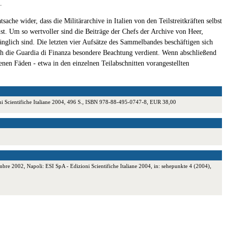
.
he wider, dass die Militärarchive in Italien von den Teilstreitkräften selbst
st. Um so wertvoller sind die Beiträge der Chefs der Archive von Heer,
änglich sind. Die letzten vier Aufsätze des Sammelbandes beschäftigen sich
h die Guardia di Finanza besondere Beachtung verdient. Wenn abschließend
nen Fäden - etwa in den einzelnen Teilabschnitten vorangestellten
izioni Scientifiche Italiane 2004, 496 S., ISBN 978-88-495-0747-8, EUR 38,00
embre 2002, Napoli: ESI SpA - Edizioni Scientifiche Italiane 2004, in: sehepunkte 4 (2004),