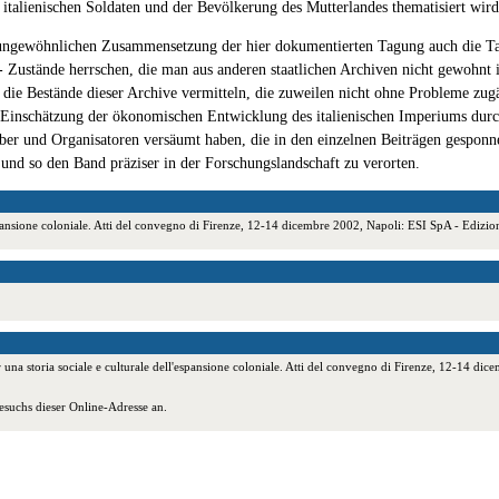
n italienischen Soldaten und der Bevölkerung des Mutterlandes thematisiert wird
r ungewöhnlichen Zusammensetzung der hier dokumentierten Tagung auch die Tatsac
 Zustände herrschen, die man aus anderen staatlichen Archiven nicht gewohnt i
 die Bestände dieser Archive vermitteln, die zuweilen nicht ohne Probleme zug
e Einschätzung der ökonomischen Entwicklung des italienischen Imperiums durc
eber und Organisatoren versäumt haben, die in den einzelnen Beiträgen gesponne
d so den Band präziser in der Forschungslandschaft zu verorten.
ell'espansione coloniale. Atti del convegno di Firenze, 12-14 dicembre 2002, Napoli: ESI SpA - Ed
 una storia sociale e culturale dell'espansione coloniale. Atti del convegno di Firenze, 12-14 dic
esuchs dieser Online-Adresse an.