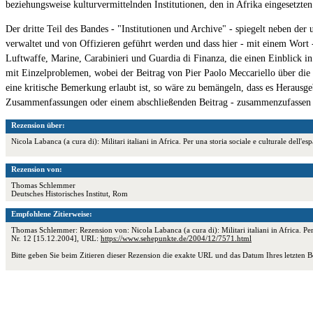
beziehungsweise kulturvermittelnden Institutionen, den in Afrika eingesetzte
Der dritte Teil des Bandes - "Institutionen und Archive" - spiegelt neben de
verwaltet und von Offizieren geführt werden und dass hier - mit einem Wort -
Luftwaffe, Marine, Carabinieri und Guardia di Finanza, die einen Einblick in
mit Einzelproblemen, wobei der Beitrag von Pier Paolo Meccariello über di
eine kritische Bemerkung erlaubt ist, so wäre zu bemängeln, dass es Herausg
Zusammenfassungen oder einem abschließenden Beitrag - zusammenzufassen un
Rezension über:
Nicola Labanca (a cura di): Militari italiani in Africa. Per una storia sociale e culturale d
Rezension von:
Thomas Schlemmer
Deutsches Historisches Institut, Rom
Empfohlene Zitierweise:
Thomas Schlemmer: Rezension von: Nicola Labanca (a cura di): Militari italiani in Africa. Per
Nr. 12 [15.12.2004], URL:
https://www.sehepunkte.de/2004/12/7571.html
Bitte geben Sie beim Zitieren dieser Rezension die exakte URL und das Datum Ihres letzten B