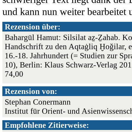
und kann nun weiter bearbeitet 
Rezension über:
Bahargül Hamut: Silsilat aẕ-Ẕahab. K
Handschrift zu den Aqtaġliq Ḫoǧilar, 
16.-18. Jahrhundert (= Studien zur Sp
10), Berlin: Klaus Schwarz-Verlag 20
74,00
Rezension von:
Stephan Conermann
Institut für Orient- und Asienwissensc
Empfohlene Zitierweise: