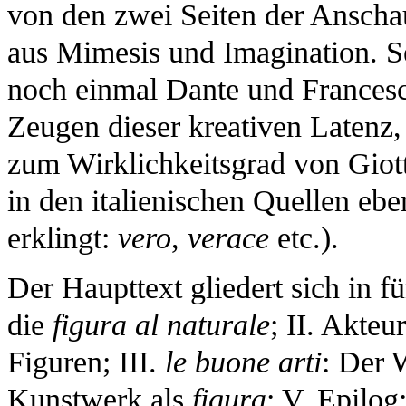
von den zwei Seiten der Anschaul
aus Mimesis und Imagination. S
noch einmal Dante und Francesco
Zeugen dieser kreativen Latenz
zum Wirklichkeitsgrad von Giott
in den italienischen Quellen eb
erklingt:
vero
,
verace
etc.).
Der Haupttext gliedert sich in f
die
figura al naturale
; II. Akteu
Figuren; III.
le buone arti
: Der 
Kunstwerk als
figura
; V. Epilo