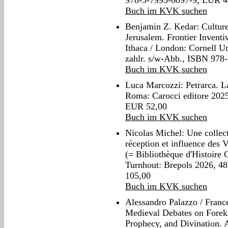
978-3-7995-6097-9, EUR 4
Buch im KVK suchen
Benjamin Z. Kedar: Cultur
Jerusalem. Frontier Inventi
Ithaca / London: Cornell Un
zahlr. s/w-Abb., ISBN 978
Buch im KVK suchen
Luca Marcozzi: Petrarca. La
Roma: Carocci editore 202
EUR 52,00
Buch im KVK suchen
Nicolas Michel: Une collecti
réception et influence des 
(= Bibliothèque d'Histoire
Turnhout: Brepols 2026, 4
105,00
Buch im KVK suchen
Alessandro Palazzo / France
Medieval Debates on Forek
Prophecy, and Divination.