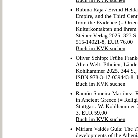
Buch im KVK suchen
Rubina Raja / Eivind Helda
Empire, and the Third Cent
from the Evidence (= Orien
Kulturkontakten und ihrem 
Steiner Verlag 2025, 323 S
515-14021-8, EUR 76,00
Buch im KVK suchen
Oliver Schipp: Frühe Fran
Alten Welt: Ethnien, Lände
Kohlhammer 2025, 344 S., 
ISBN 978-3-17-039443-8,
Buch im KVK suchen
Ramón Soneira-Martínez: R
in Ancient Greece (= Religi
Stuttgart: W. Kohlhammer 
3, EUR 59,00
Buch im KVK suchen
Miriam Valdés Guía: The
T
developments of the Athenia