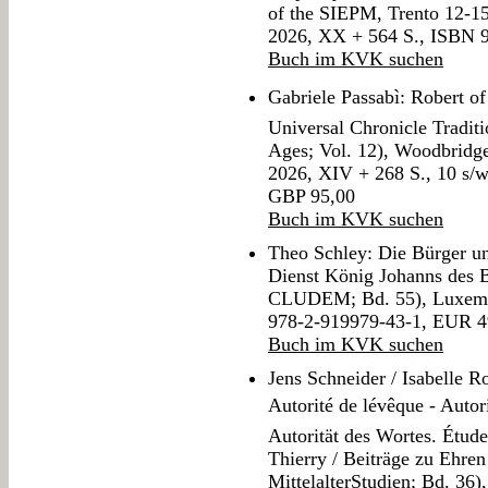
of the SIEPM, Trento 12-1
2026, XX + 564 S., ISBN 
Buch im KVK suchen
Gabriele Passabì: Robert of
Universal Chronicle Traditi
Ages; Vol. 12), Woodbridg
2026, XIV + 268 S., 10 s/
GBP 95,00
Buch im KVK suchen
Theo Schley: Die Bürger un
Dienst König Johanns des B
CLUDEM; Bd. 55), Luxem
978-2-919979-43-1, EUR 4
Buch im KVK suchen
Jens Schneider / Isabelle Ro
Autorité de lévêque - Autori
Autorität des Wortes. Étu
Thierry / Beiträge zu Ehre
MittelalterStudien; Bd. 36)