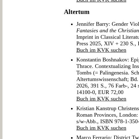
Altertum
Jennifer Barry: Gender Viol
Fantasies and the Christia
Imprint in Classical Literat
Press 2025, XIV + 230 S.
Buch im KVK suchen
Konstantin Boshnakov: Epig
Thrace. Contextualizing In
Tombs (= Palingenesia. Schr
Altertumswissenschaft; Bd. 
2026, 391 S., 76 Farb-, 24
14100-0, EUR 72,00
Buch im KVK suchen
Kristian Kanstrup Christens
Roman Provinces, London: 
s/w-Abb., ISBN 978-1-350
Buch im KVK suchen
Marco Ferrario: District T