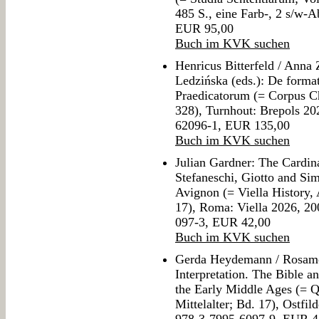
485 S., eine Farb-, 2 s/w-
EUR 95,00
Buch im KVK suchen
Henricus Bitterfeld / Anna
Ledzińska (eds.): De forma
Praedicatorum (= Corpus Ch
328), Turnhout: Brepols 20
62096-1, EUR 135,00
Buch im KVK suchen
Julian Gardner: The Cardin
Stefaneschi, Giotto and S
Avignon (= Viella History,
17), Roma: Viella 2026, 20
097-3, EUR 42,00
Buch im KVK suchen
Gerda Heydemann / Rosamon
Interpretation. The Bible a
the Early Middle Ages (= 
Mittelalter; Bd. 17), Ostfi