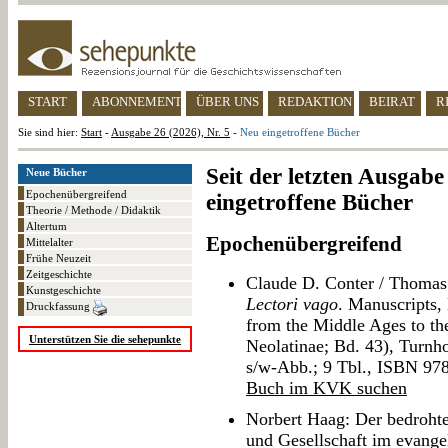
START
ABONNEMENT
ÜBER UNS
REDAKTION
BEIRAT
R
Sie sind hier:
Start
-
Ausgabe 26 (2026), Nr. 5
-
Neu eingetroffene Bücher
Seit der letzten Ausgab
Neue Bücher
Epochenübergreifend
eingetroffene Bücher
Theorie / Methode / Didaktik
Altertum
Epochenübergreifend
Mittelalter
Frühe Neuzeit
Zeitgeschichte
Claude D. Conter / Thomas
Kunstgeschichte
Lectori vago
. Manuscripts, 
Druckfassung
from the Middle Ages to th
Unterstützen Sie die sehepunkte
Neolatinae; Bd. 43), Turnho
s/w-Abb.; 9 Tbl., ISBN 97
Buch im KVK suchen
Norbert Haag: Der bedrohte
und Gesellschaft im evang