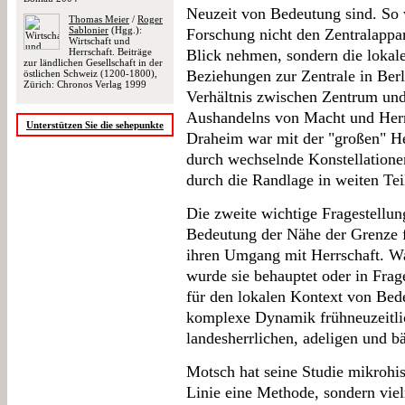
Neuzeit von Bedeutung sind. So 
Thomas Meier
/
Roger
Sablonier
(Hgg.):
Forschung nicht den Zentralappa
Wirtschaft und
Herrschaft. Beiträge
Blick nehmen, sondern die lokale
zur ländlichen Gesellschaft in der
Beziehungen zur Zentrale in Ber
östlichen Schweiz (1200-1800),
Zürich: Chronos Verlag 1999
Verhältnis zwischen Zentrum und 
Aushandelns von Macht und Herrs
Unterstützen Sie die sehepunkte
Draheim war mit der "großen" He
durch wechselnde Konstellationen
durch die Randlage in weiten Te
Die zweite wichtige Fragestellun
Bedeutung der Nähe der Grenze f
ihren Umgang mit Herrschaft. Wa
wurde sie behauptet oder in Frage
für den lokalen Kontext von Bede
komplexe Dynamik frühneuzeitli
landesherrlichen, adeligen und b
Motsch hat seine Studie mikrohist
Linie eine Methode, sondern vie