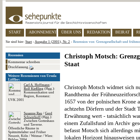
START
ABONNEMENT
ÜBER UNS
REDAKTION
BEIRAT
R
Sie sind hier:
Start
-
Ausgabe 1 (2001), Nr. 2
-
Rezension von: Grenzgesellschaft und frühmo
Christoph Motsch: Grenzg
Rezension
Kommentar schreiben
Staat
Druckfassung
Weitere Rezensionen von Ursula
Löffler:
Carl A. Hoffmann
/
Christoph Motsch widmet sich nu
Rolf Kießling
(Hgg.):
Kommunikation und
Randthema der Frühneuzeitforsc
Region, Konstanz:
UVK 2001
1657 von der polnischen Krone a
achtzehn Dörfern und der Stadt 
Susanne Rau
/
Gerd
Erwähnung wert - tatsächlich wa
Schwerhoff
(Hgg.):
Zwischen Gotteshaus
einem Zufallsfund im Archiv gesc
und Taverne.
Öffentliche Räume in
befasst Motsch sich allerdings mi
Spätmittelalter und Früher
Neuzeit, Köln / Weimar / Wien:
lokalen Horizont hinausweisen u
Böhlau 2004