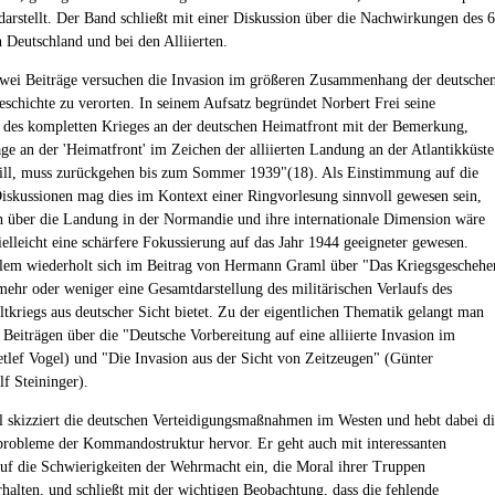
darstellt. Der Band schließt mit einer Diskussion über die Nachwirkungen des 6
n Deutschland und bei den Alliierten.
zwei Beiträge versuchen die Invasion im größeren Zusammenhang der deutsche
eschichte zu verorten. In seinem Aufsatz begründet Norbert Frei seine
des kompletten Krieges an der deutschen Heimatfront mit der Bemerkung,
ge an der 'Heimatfront' im Zeichen der alliierten Landung an der Atlantikküste
ill, muss zurückgehen bis zum Sommer 1939"(18). Als Einstimmung auf die
iskussionen mag dies im Kontext einer Ringvorlesung sinnvoll gewesen sein,
h über die Landung in der Normandie und ihre internationale Dimension wäre
ielleicht eine schärfere Fokussierung auf das Jahr 1944 geeigneter gewesen.
lem wiederholt sich im Beitrag von Hermann Graml über "Das Kriegsgeschehe
mehr oder weniger eine Gesamtdarstellung des militärischen Verlaufs des
tkriegs aus deutscher Sicht bietet. Zu der eigentlichen Thematik gelangt man
 Beiträgen über die "Deutsche Vorbereitung auf eine alliierte Invasion im
tlef Vogel) und "Die Invasion aus der Sicht von Zeitzeugen" (Günter
lf Steininger).
l skizziert die deutschen Verteidigungsmaßnahmen im Westen und hebt dabei d
obleme der Kommandostruktur hervor. Er geht auch mit interessanten
auf die Schwierigkeiten der Wehrmacht ein, die Moral ihrer Truppen
rhalten, und schließt mit der wichtigen Beobachtung, dass die fehlende