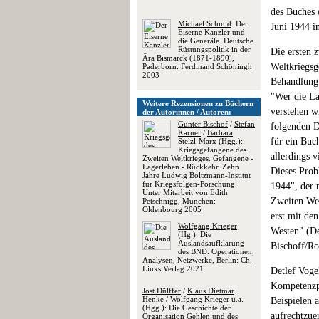
des Buches 
Michael Schmid
: Der
Juni 1944 i
Eiserne Kanzler und
die Generäle. Deutsche
Rüstungspolitik in der
Die ersten 
Ära Bismarck (1871-1890),
Weltkriegsg
Paderborn: Ferdinand Schöningh
2003
Behandlung 
"Wer die La
Weitere Rezensionen zu Büchern
verstehen w
der Autorinnen / Autoren:
Gunter Bischof
/
Stefan
folgenden D
Karner
/
Barbara
für ein Buc
Stelzl-Marx
(Hgg.):
Kriegsgefangene des
allerdings v
Zweiten Weltkrieges. Gefangene -
Lagerleben - Rückkehr. Zehn
Dieses Prob
Jahre Ludwig Boltzmann-Institut
für Kriegsfolgen-Forschung.
1944", der 
Unter Mitarbeit von Edith
Zweiten Wel
Petschnigg, München:
Oldenbourg 2005
erst mit den
Wolfgang Krieger
Westen" (De
(Hg.): Die
Auslandsaufklärung
Bischoff/Ro
des BND. Operationen,
Analysen, Netzwerke, Berlin: Ch.
Links Verlag 2021
Detlef Voge
Kompetenzpr
Jost Dülffer
/
Klaus Dietmar
Henke
/
Wolfgang Krieger
u.a.
Beispielen 
(Hgg.): Die Geschichte der
aufrechtzue
Organisation Gehlen und des