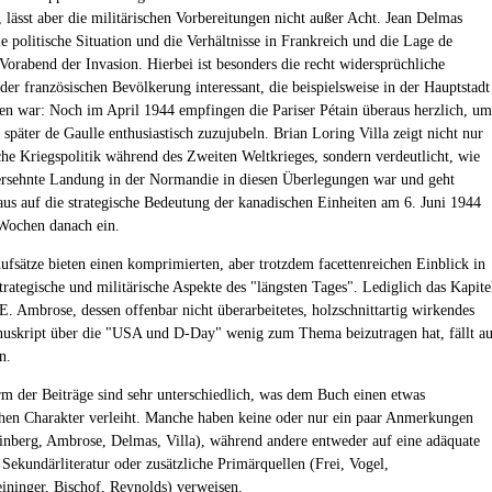
, lässt aber die militärischen Vorbereitungen nicht außer Acht. Jean Delmas
e politische Situation und die Verhältnisse in Frankreich und die Lage de
Vorabend der Invasion. Hierbei ist besonders die recht widersprüchliche
der französischen Bevölkerung interessant, die beispielsweise in der Hauptstadt
en war: Noch im April 1944 empfingen die Pariser Pétain überaus herzlich, um
später de Gaulle enthusiastisch zuzujubeln. Brian Loring Villa zeigt nicht nur
che Kriegspolitik während des Zweiten Weltkrieges, sondern verdeutlicht, wie
 ersehnte Landung in der Normandie in diesen Überlegungen war und geht
aus auf die strategische Bedeutung der kanadischen Einheiten am 6. Juni 1944
Wochen danach ein.
Aufsätze bieten einen komprimierten, aber trotzdem facettenreichen Einblick in
strategische und militärische Aspekte des "längsten Tages". Lediglich das Kapite
E. Ambrose, dessen offenbar nicht überarbeitetes, holzschnittartig wirkendes
uskript über die "USA und D-Day" wenig zum Thema beizutragen hat, fällt au
n.
rm der Beiträge sind sehr unterschiedlich, was dem Buch einen etwas
chen Charakter verleiht. Manche haben keine oder nur ein paar Anmerkungen
nberg, Ambrose, Delmas, Villa), während andere entweder auf eine adäquate
Sekundärliteratur oder zusätzliche Primärquellen (Frei, Vogel,
eininger, Bischof, Reynolds) verweisen.