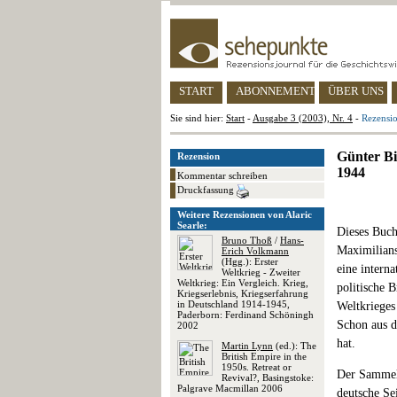
START
ABONNEMENT
ÜBER UNS
Sie sind hier:
Start
-
Ausgabe 3 (2003), Nr. 4
-
Rezensi
Günter Bi
Rezension
1944
Kommentar schreiben
Druckfassung
Weitere Rezensionen von Alaric
Searle:
Dieses Buch
Bruno Thoß
/
Hans-
Maximilians
Erich Volkmann
(Hgg.): Erster
eine intern
Weltkrieg - Zweiter
Weltkrieg: Ein Vergleich. Krieg,
politische 
Kriegserlebnis, Kriegserfahrung
in Deutschland 1914-1945,
Weltkrieges
Paderborn: Ferdinand Schöningh
Schon aus d
2002
hat.
Martin Lynn
(ed.): The
British Empire in the
1950s. Retreat or
Der Sammelb
Revival?, Basingstoke:
Palgrave Macmillan 2006
deutsche Sei