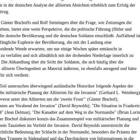
n in der deutschen Analyse der alliierten Absichten erheblich zum Erfolg der
trug.
 Günter Bischoffs und Rolf Steiningers über die Frage, wie Zeitzeugen die
ebten, bietet eine weite Perspektive, die die politische Führung (Hitler und
die deutsche Bevölkerung und die deutschen Soldaten einschließt. Auffallend is
nfängliche Euphorie der Bevölkerung, die mit der Landung eine
heidende Wende erwartete, um nur einige Wochen später enttäuscht in
 zu verfallen und sich allmählich mit der drohenden Niederlage innerlich zu
. Die Abhandlung über die Sicht der Soldaten, die sich häufig über die
alliierte Überlegenheit an Material äußerten, ist ebenfalls anregend und hätte
für sich verdient.
Teil untersuchen überwiegend ausländische Historiker folgende Aspekte der
Die militärische Planung der Alliierten für die Invasion" (Gerhard L. Weinberg)
verse unter den Alliierten um die 'zweite Front'" (Günter Bischof);
nien am Vorabend der Invasion" (David Reynolds); "Die Situation in Frankrei
" (Jean Delmas); "Die Kanadier auf dem Weg in die Normandie" (Brian Lori
ter Bischof diskutiert konzis das Zusammenspiel von militärischer Planung und
hem Tauziehen im Vorfeld der Invasion. David Reynolds unterstreicht die
ichtliche Bedeutung der Schlacht in der Normandie, besonders die Präsenz der
hen Truppen in Südengland und das Durchsickern von Informationen in die