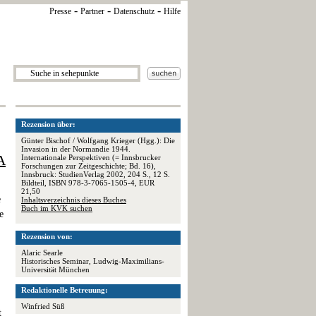
-
-
-
Presse
Partner
Datenschutz
Hilfe
Rezension über:
Günter Bischof / Wolfgang Krieger (Hgg.): Die
Invasion in der Normandie 1944.
A
Internationale Perspektiven (= Innsbrucker
Forschungen zur Zeitgeschichte; Bd. 16),
Innsbruck: StudienVerlag 2002, 204 S., 12 S.
Bildteil, ISBN 978-3-7065-1505-4, EUR
21,50
e
Inhaltsverzeichnis dieses Buches
Buch im KVK suchen
e
Rezension von:
Alaric Searle
Historisches Seminar, Ludwig-Maximilians-
Universität München
Redaktionelle Betreuung:
Winfried Süß
t