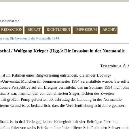
REDAKTION
BEIRAT
RICHTLINIEN
IMPRESSUM
ARCHIV
on von: Die Invasion in der Normandie 1944
schof / Wolfgang Krieger (Hgg.): Die Invasion in der Normandie
A
Textgröße:
A
 ist im Rahmen einer Ringvorlesung entstanden, die an der Ludwig-
-Universität München im Sommersemester 1994 veranstaltete wurde. Sie sollt
ationale Perspektive auf ein Ereignis vermitteln, das im Sommer 1994 nicht ohn
Brisanz war, nämlich den von den alliierten Siegermächten des Zweiten
 mit großem Pomp gefeierten 50. Jahrestag der Landung in der Normandie.
iesem Grund ist es bedauerlich, dass die Veröffentlichung acht Jahre gedauert
and ist in drei Teile gegliedert. Er beginnt mit vier Beiträgen über "die
te", gefolgt von sechs Beiträgen über "die alliierte Seite", die den Schwerpunk