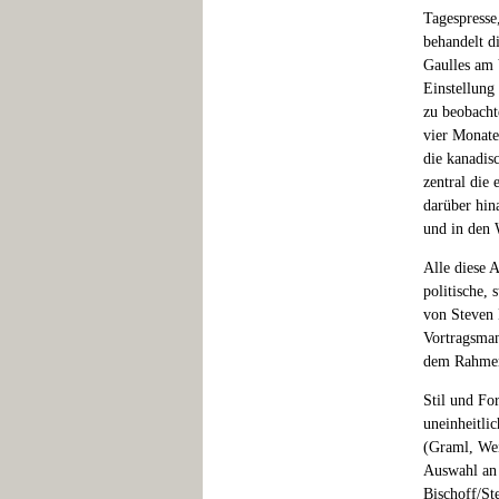
Tagespresse
behandelt di
Gaulles am 
Einstellung 
zu beobacht
vier Monate 
die kanadis
zentral die
darüber hin
und in den 
Alle diese 
politische, 
von Steven 
Vortragsman
dem Rahme
Stil und Fo
uneinheitli
(Graml, Wei
Auswahl an 
Bischoff/St