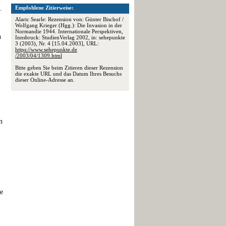
.
Empfohlene Zitierweise:
Alaric Searle: Rezension von: Günter Bischof /
Wolfgang Krieger (Hgg.): Die Invasion in der
Normandie 1944. Internationale Perspektiven,
n
Innsbruck: StudienVerlag 2002, in: sehepunkte
3 (2003), Nr. 4 [15.04.2003], URL:
https://www.sehepunkte.de
/2003/04/1309.html
Bitte geben Sie beim Zitieren dieser Rezension
die exakte URL und das Datum Ihres Besuchs
dieser Online-Adresse an.
n
ie