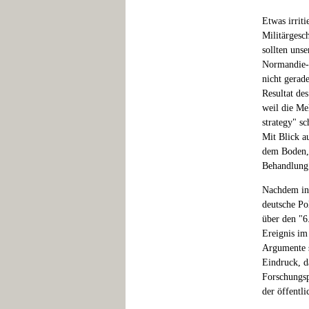
Etwas irrit
Militärgesc
sollten uns
Normandie-I
nicht gerad
Resultat de
weil die Me
strategy" sc
Mit Blick a
dem Boden, 
Behandlung 
Nachdem in 
deutsche Po
über den "6
Ereignis im
Argumente s
Eindruck, d
Forschungsp
der öffentl