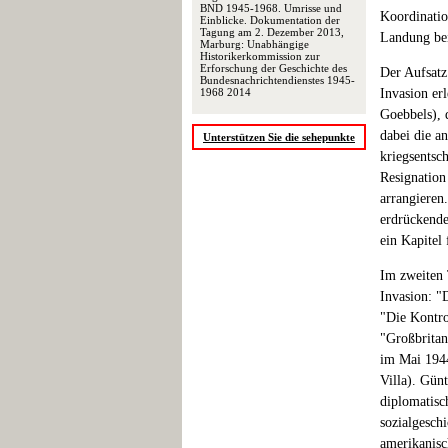
BND 1945-1968. Umrisse und
Koordinatio
Einblicke. Dokumentation der
Tagung am 2. Dezember 2013,
Landung bei
Marburg: Unabhängige
Historikerkommission zur
Erforschung der Geschichte des
Der Aufsatz
Bundesnachrichtendienstes 1945-
1968 2014
Invasion erl
Goebbels), 
dabei die a
Unterstützen Sie die sehepunkte
kriegsentsc
Resignation
arrangieren
erdrückende 
ein Kapitel 
Im zweiten 
Invasion: "
"Die Kontro
"Großbritan
im Mai 1944
Villa). Gün
diplomatisc
sozialgesch
amerikanisc