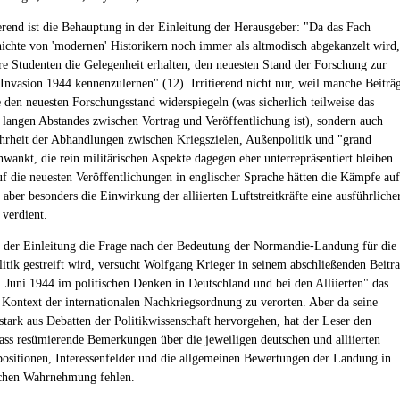
ierend ist die Behauptung in der Einleitung der Herausgeber: "Da das Fach
hichte von 'modernen' Historikern noch immer als altmodisch abgekanzelt wird,
ere Studenten die Gelegenheit erhalten, den neuesten Stand der Forschung zur
nvasion 1944 kennenzulernen" (12). Irritierend nicht nur, weil manche Beiträ
e den neuesten Forschungsstand widerspiegeln (was sicherlich teilweise das
s langen Abstandes zwischen Vortrag und Veröffentlichung ist), sondern auch
hrheit der Abhandlungen zwischen Kriegszielen, Außenpolitik und "grand
hwankt, die rein militärischen Aspekte dagegen eher unterrepräsentiert bleiben.
uf die neuesten Veröffentlichungen in englischer Sprache hätten die Kämpfe auf
aber besonders die Einwirkung der alliierten Luftstreitkräfte eine ausführliche
verdient.
der Einleitung die Frage nach der Bedeutung der Normandie-Landung für die
litik gestreift wird, versucht Wolfgang Krieger in seinem abschließenden Beitr
. Juni 1944 im politischen Denken in Deutschland und bei den Alliierten" das
 Kontext der internationalen Nachkriegsordnung zu verorten. Aber da seine
tark aus Debatten der Politikwissenschaft hervorgehen, hat der Leser den
ass resümierende Bemerkungen über die jeweiligen deutschen und alliierten
ositionen, Interessenfelder und die allgemeinen Bewertungen der Landung in
ichen Wahrnehmung fehlen.