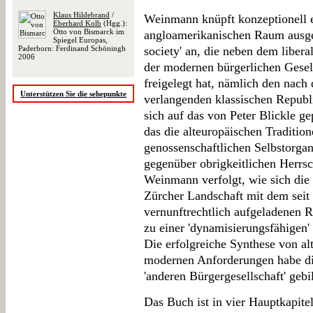
Klaus Hildebrand
/
Weinmann knüpft konzeptionell e
Eberhard Kolb
(Hgg.):
Otto von Bismarck im
angloamerikanischen Raum ausge
Spiegel Europas,
Paderborn: Ferdinand Schöningh
society' an, die neben dem libera
2006
der modernen bürgerlichen Gesel
freigelegt hat, nämlich den nac
Unterstützen Sie die sehepunkte
verlangenden klassischen Republi
sich auf das von Peter Blickle 
das die alteuropäischen Traditio
genossenschaftlichen Selbstorga
gegenüber obrigkeitlichen Herrsc
Weinmann verfolgt, wie sich die
Zürcher Landschaft mit dem seit 
vernunftrechtlich aufgeladenen 
zu einer 'dynamisierungsfähigen'
Die erfolgreiche Synthese von a
modernen Anforderungen habe di
'anderen Bürgergesellschaft' gebi
Das Buch ist in vier Hauptkapitel