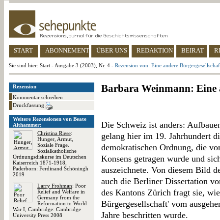
START
ABONNEMENT
ÜBER UNS
REDAKTION
BEIRAT
R
Sie sind hier:
Start
-
Ausgabe 3 (2003), Nr. 4
-
Rezension von: Eine andere Bürgergesellschaf
Barbara Weinmann: Eine a
Rezension
Kommentar schreiben
Druckfassung
Weitere Rezensionen von Beate
Die Schweiz ist anders: Aufbauend
Althammer:
Christina Riese
:
gelang hier im 19. Jahrhundert di
Hunger, Armut,
Soziale Frage.
demokratischen Ordnung, die von
Sozialkatholische
Ordnungsdiskurse im Deutschen
Konsens getragen wurde und sich
Kaiserreich 1871-1918,
auszeichnete. Von diesem Bild de
Paderborn: Ferdinand Schöningh
2019
auch die Berliner Dissertation 
Larry Frohman
: Poor
des Kantons Zürich fragt sie, wie
Relief and Welfare in
Germany from the
Bürgergesellschaft' vom ausgehen
Reformation to World
War I, Cambridge: Cambridge
Jahre beschritten wurde.
University Press 2008