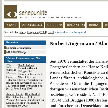
START
ABONNEMENT
ÜBER UNS
REDAKTION
BEIRAT
R
Sie sind hier:
Start
-
Ausgabe 4 (2004), Nr. 3
-
Rezension von: Novgorod
Norbert Angermann / Klau
Rezension
Kommentar schreiben
Druckfassung
Weitere Rezensionen von Nils
Seit 1970 veranstaltet der Hansi
Jörn:
Renée Rößner
:
Gastgeberländern der Hanse Koll
Hansekaufleute in
Brügge. Teil 5:
wissenschaftlichen Kontakte zu 
Hansische Memoria in
Flandern. Alltagsleben und
Landes fördert, archäologische, 
Totengedenken der Osterlinge in
Aspekte vor Ort in die Tagungen 
Brügge und Antwerpen (13. bis
16. Jahrhundert), Frankfurt a.M.
dortigen wissenschaftlichen Inst
[u.a.]: Peter Lang 2001
beziehungsweise stärkt. Nach Be
Achim Bötefür
/
Dirk Handorf
(Hgg.): Der Fürstenhof in
(1984) und Brügge (1988) trafen
Wismar, Schwerin: Landesamt für
Denkmalpflege Mecklenburg-
und Forscher aus Deutschland u
Vorpommern 2005