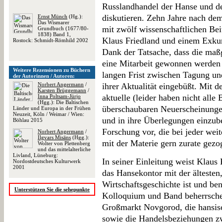
Russlandhandel der Hanse und 
diskutieren. Zehn Jahre nach d
Ernst Münch
(Hg.):
Das Wismarer
mit zwölf wissenschaftlichen Be
Grundbuch (1677/80-
1838) Band 1,
Klaus Friedland und einem Exkur
Rostock: Schmidt-Römhild 2002
Dank der Tatsache, dass die maß
eine Mitarbeit gewonnen werden k
Weitere Rezensionen zu Büchern
langen Frist zwischen Tagung un
der Autorinnen / Autoren:
Norbert Angermann
/
ihrer Aktualität eingebüßt. Mit 
Karsten Brüggemann
/
aktuelle (leider haben nicht alle 
Inna Poltsam-Jürjo
(Hgg.): Die Baltischen
überschaubaren Neuerscheinunge
Länder und Europa in der Frühen
Neuzeit, Köln / Weimar / Wien:
und in ihre Überlegungen einzu
Böhlau 2015
Forschung vor, die bei jeder wei
Norbert Angermann
/
Ilgvars Misāns
(Hgg.):
mit der Materie gern zurate gez
Wolter von Plettenberg
und das mittelalterliche
Livland, Lüneburg:
In seiner Einleitung weist Klaus
Nordostdeutsches Kulturwerk
2001
das Hansekontor mit der ältesten
Wirtschaftsgeschichte ist und be
Unterstützen Sie die sehepunkte
Kolloquium und Band beherrsche
Großmarkt Novgorod, die hansis
sowie die Handelsbeziehungen z