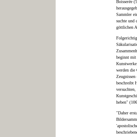
Boisserée (
herausgegeb
Sammler ein
suchte und d
göttlichen A
Folgerichti
Säkularisati
Zusammenhan
beginnt mit
Kunstwerke:
werden die 
Zeugnissen e
beschreibt 
versuchten,
Kunstgeschi
heben" (106
"Daher ersta
Bildersamml
'apostolisc
beschrieben