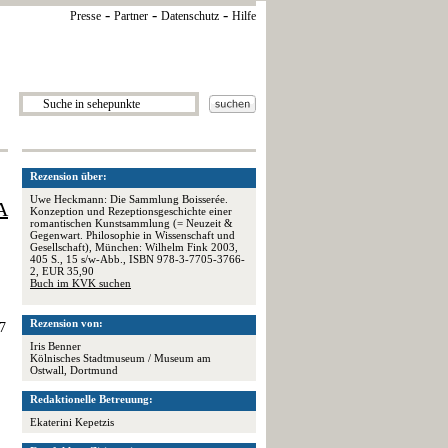
-
-
-
Presse
Partner
Datenschutz
Hilfe
Rezension über:
Uwe Heckmann: Die Sammlung Boisserée.
A
Konzeption und Rezeptionsgeschichte einer
romantischen Kunstsammlung (= Neuzeit &
Gegenwart. Philosophie in Wissenschaft und
Gesellschaft), München: Wilhelm Fink 2003,
405 S., 15 s/w-Abb., ISBN 978-3-7705-3766-
2, EUR 35,90
Buch im KVK suchen
Rezension von:
7
Iris Benner
Kölnisches Stadtmuseum / Museum am
Ostwall, Dortmund
Redaktionelle Betreuung:
Ekaterini Kepetzis