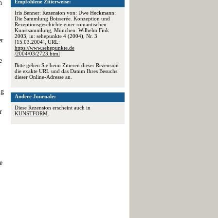
Empfohlene Zitierweise:
n
Iris Benner: Rezension von: Uwe Heckmann:
Die Sammlung Boisserée. Konzeption und
Rezeptionsgeschichte einer romantischen
Kunstsammlung, München: Wilhelm Fink
2003, in: sehepunkte 4 (2004), Nr. 3
er
[15.03.2004], URL:
https://www.sehepunkte.de
/2004/03/2723.html
e
Bitte geben Sie beim Zitieren dieser Rezension
die exakte URL und das Datum Ihres Besuchs
dieser Online-Adresse an.
ng
Andere Journale:
Diese Rezension erscheint auch in
r
KUNSTFORM
.
e