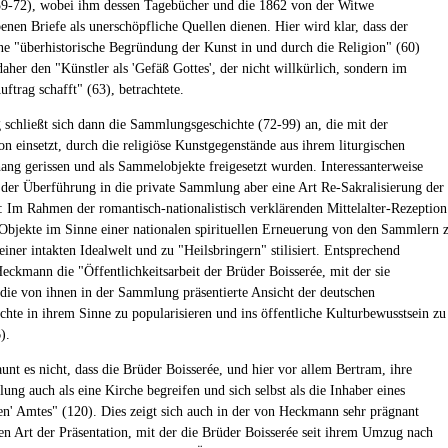
59-72), wobei ihm dessen Tagebücher und die 1862 von der Witwe
enen Briefe als unerschöpfliche Quellen dienen. Hier wird klar, dass der
e "überhistorische Begründung der Kunst in und durch die Religion" (60)
aher den "Künstler als 'Gefäß Gottes', der nicht willkürlich, sondern im
uftrag schafft" (63), betrachtete.
g schließt sich dann die Sammlungsgeschichte (72-99) an, die mit der
on einsetzt, durch die religiöse Kunstgegenstände aus ihrem liturgischen
g gerissen und als Sammelobjekte freigesetzt wurden. Interessanterweise
 der Überführung in die private Sammlung aber eine Art Re-Sakralisierung der
 Im Rahmen der romantisch-nationalistisch verklärenden Mittelalter-Rezeption
Objekte im Sinne einer nationalen spirituellen Erneuerung von den Sammlern 
iner intakten Idealwelt und zu "Heilsbringern" stilisiert. Entsprechend
Heckmann die "Öffentlichkeitsarbeit der Brüder Boisserée, mit der sie
 die von ihnen in der Sammlung präsentierte Ansicht der deutschen
chte in ihrem Sinne zu popularisieren und ins öffentliche Kulturbewusstsein zu
).
unt es nicht, dass die Brüder Boisserée, und hier vor allem Bertram, ihre
ung auch als eine Kirche begreifen und sich selbst als die Inhaber eines
hen' Amtes" (120). Dies zeigt sich auch in der von Heckmann sehr prägnant
en Art der Präsentation, mit der die Brüder Boisserée seit ihrem Umzug nach