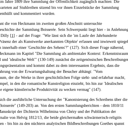
im Jahre 1809 ihre Sammlung der Öffentlichkeit zugänglich machten: Die
warteten auf Stuhlreihen sitzend bis vor ihnen Einzelstücke der Sammlung
h enthüllt und kommentiert wurden.
nt die von Heckmann im zweiten großen Abschnitt untersuchte
eschichte der Sammlung Boisserée. Sein Schwerpunkt liegt hier - in Anlehnun
 Dilly [
1
] - auf der Frage: "Wie lässt sich die 'im Laufe der Jahrhunderte
Präsenz der als Kunstwerke anerkannten Objekte' erfassen und inwieweit spiege
n innerhalb einer 'Geschichte des Sehens'?" (127). Sich dieser Frage nähernd,
Heckmann im Kapitel "Die Sammlung als ambientaler Kontext: Erkenntnisraum
 und 'idealische Welt'" (130-149) zunächst die zeitgenössischen Beschreibunge
gspräsentation und kommt dabei zu dem interessanten Ergebnis, dass die
ahrung von der Erwartungshaltung der Besucher abhängt: "Vom
aum, der die Werke in ihrer geschichtlichen Folge sieht- und erfahrbar macht,
pel, in den die romantische Kunstreligion einzieht, bis hin zur 'Idealischen
die eigene künstlerische Produktivität zu wecken vermag" (147).
 sich die ausführliche Untersuchung der "Kanonisierung des Schreibens über die
oisserée" (149-203) an. Von den ersten Sammlungsberichten - dem 1810/11
Manuskript der Dichterin Wilhelmina von Chézy und der Publikation der
malie von Helvig 1812/13, die beide gleichermaßen schwärmerisch-religiös
ren - bis hin zu den nüchtern analytischen Bildbeschreibungen Goethes spannt