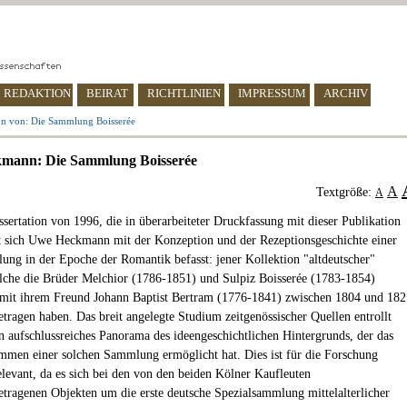
REDAKTION
BEIRAT
RICHTLINIEN
IMPRESSUM
ARCHIV
on von: Die Sammlung Boisserée
mann: Die Sammlung Boisserée
A
Textgröße:
A
ssertation von 1996, die in überarbeiteter Druckfassung mit dieser Publikation
at sich Uwe Heckmann mit der Konzeption und der Rezeptionsgeschichte einer
ung in der Epoche der Romantik befasst: jener Kollektion "altdeutscher"
lche die Brüder Melchior (1786-1851) und Sulpiz Boisserée (1783-1854)
mit ihrem Freund Johann Baptist Bertram (1776-1841) zwischen 1804 und 182
ragen haben. Das breit angelegte Studium zeitgenössischer Quellen entrollt
in aufschlussreiches Panorama des ideengeschichtlichen Hintergrunds, der das
men einer solchen Sammlung ermöglicht hat. Dies ist für die Forschung
elevant, da es sich bei den von den beiden Kölner Kaufleuten
ragenen Objekten um die erste deutsche Spezialsammlung mittelalterlicher