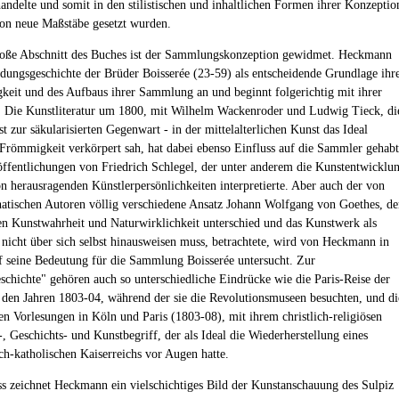
andelte und somit in den stilistischen und inhaltlichen Formen ihrer Konzeptio
on neue Maßstäbe gesetzt wurden.
roße Abschnitt des Buches ist der Sammlungskonzeption gewidmet. Heckmann
ildungsgeschichte der Brüder Boisserée (23-59) als entscheidende Grundlage ihr
keit und des Aufbaus ihrer Sammlung an und beginnt folgerichtig mit ihrer
. Die Kunstliteratur um 1800, mit Wilhelm Wackenroder und Ludwig Tieck, di
t zur säkularisierten Gegenwart - in der mittelalterlichen Kunst das Ideal
r Frömmigkeit verkörpert sah, hat dabei ebenso Einfluss auf die Sammler gehabt
öffentlichungen von Friedrich Schlegel, der unter anderem die Kunstentwicklu
on herausragenden Künstlerpersönlichkeiten interpretierte. Aber auch der von
atischen Autoren völlig verschiedene Ansatz Johann Wolfgang von Goethes, de
en Kunstwahrheit und Naturwirklichkeit unterschied und das Kunstwerk als
e nicht über sich selbst hinausweisen muss, betrachtete, wird von Heckmann in
f seine Bedeutung für die Sammlung Boisserée untersucht. Zur
schichte" gehören auch so unterschiedliche Eindrücke wie die Paris-Reise der
den Jahren 1803-04, während der sie die Revolutionsmuseen besuchten, und di
en Vorlesungen in Köln und Paris (1803-08), mit ihrem christlich-religiösen
, Geschichts- und Kunstbegriff, der als Ideal die Wiederherstellung eines
ich-katholischen Kaiserreichs vor Augen hatte.
s zeichnet Heckmann ein vielschichtiges Bild der Kunstanschauung des Sulpiz