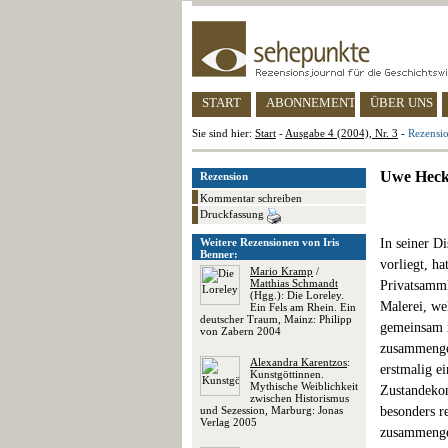
START
ABONNEMENT
ÜBER UNS
Sie sind hier:
Start
-
Ausgabe 4 (2004), Nr. 3
-
Rezensi
Uwe Heck
Rezension
Kommentar schreiben
Druckfassung
Weitere Rezensionen von Iris
In seiner Di
Benner:
vorliegt, h
Mario Kramp
/
Matthias Schmandt
Privatsamml
(Hgg.): Die Loreley.
Malerei, we
Ein Fels am Rhein. Ein
deutscher Traum, Mainz: Philipp
gemeinsam 
von Zabern 2004
zusammenget
Alexandra Karentzos
:
erstmalig e
Kunstgöttinnen.
Mythische Weiblichkeit
Zustandekom
zwischen Historismus
und Sezession, Marburg: Jonas
besonders r
Verlag 2005
zusammenget