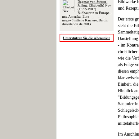
Bildwerke h
Dagmar von Stetten-
Jelling
: Elisabet(h) Ney
und Rezepti
(1833-1907)
Bildhauerin in Europa
und Amerika. Eine
Der erste g
ungewöhnliche Karriere, Berlin:
dissertation.de 2003
sieht die B
Sammeltätig
Unterstützen Sie die sehepunkte
Darstellung
- im Kontras
christliche
wie die Ver
als Folge v
diesen emph
klar zwisch
Einheit, di
Hinblick au
"Bildungsge
Sammler in 
Schlegelsch
Philosophie-
mittelalterl
Im Anschlus