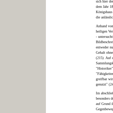
sich hier d
dem Jahr 18
Königshaus 
die anlässl
Anhand von 
heiligen V
- untersuch
Bildbeschre
entweder nu
Gehalt ohne
(215). Auf 
Sammlungsbe
"Historiker"
"Fähigkeite
greifbar wi
genutzt" (2
Im abschlie
besonders d
auf Grund i
Gegenbewegu