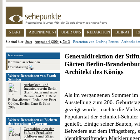
START
ABONNEMENT
ÜBER UNS
REDAKTION
BEIRAT
R
Sie sind hier:
Start
-
Ausgabe 4 (2004), Nr. 3
-
Rezension von: Ludwig Persius - Architekt de
Generaldirektion der Stif
Rezension
Kommentar schreiben
Gärten Berlin-Brandenburg
Druckfassung
Architekt des Königs
Weitere Rezensionen von Frank
Schmitz:
Architekten- und
Ingenieurverein Berlin
(Hg.): Berlin und seine
Als im vergangenen Sommer im P
Bauten. Teil VII. Band
B: Sozialbauten, Redaktion: Peter
Ausstellung zum 200. Geburtstag
Güttler, Berlin: Ernst & Sohn
2002
gezeigt wurde, machte die Vielza
Popularität der Schinkel-Schüler i
Weitere Rezensionen zu Büchern
genießt. Einige seiner Bauten, wi
der Autorinnen / Autoren:
Generaldirektion der
Belvedere auf dem Pfingstberg, s
Stiftung Preußische
Schlösser und Gärten
identitätsstiftenden Markierungen