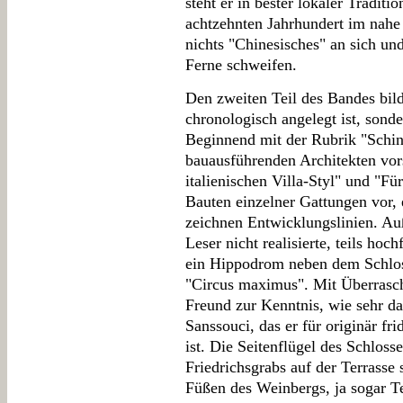
steht er in bester lokaler Tradit
achtzehnten Jahrhundert im nahe
nichts "Chinesisches" an sich und
Ferne schweifen.
Den zweiten Teil des Bandes bild
chronologisch angelegt ist, sond
Beginnend mit der Rubrik "Schink
bauausführenden Architekten vor
italienischen Villa-Styl" und "Fü
Bauten einzelner Gattungen vor,
zeichnen Entwicklungslinien. Au
Leser nicht realisierte, teils ho
ein Hippodrom neben dem Schloss
"Circus maximus". Mit Überrasc
Freund zur Kenntnis, wie sehr d
Sanssouci, das er für originär fri
ist. Die Seitenflügel des Schloss
Friedrichsgrabs auf der Terrasse
Füßen des Weinbergs, ja sogar T