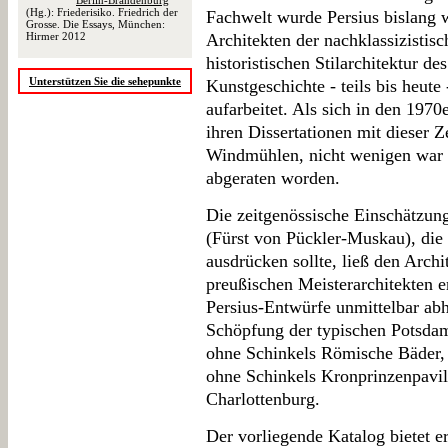
Berlin-Brandenburg
(Hg.): Friederisiko. Friedrich der
Fachwelt wurde Persius bislang
Grosse. Die Essays, München:
Hirmer 2012
Architekten der nachklassizistisc
historistischen Stilarchitektur de
Unterstützen Sie die sehepunkte
Kunstgeschichte - teils bis heute
aufarbeitet. Als sich in den 1970
ihren Dissertationen mit dieser Z
Windmühlen, nicht wenigen war 
abgeraten worden.
Die zeitgenössische Einschätzun
(Fürst von Pückler-Muskau), die 
ausdrücken sollte, ließ den Archi
preußischen Meisterarchitekten er
Persius-Entwürfe unmittelbar ab
Schöpfung der typischen Potsdam
ohne Schinkels Römische Bäder, 
ohne Schinkels Kronprinzenpavil
Charlottenburg.
Der vorliegende Katalog bietet 