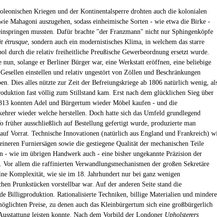
oleonischen Kriegen und der Kontinentalsperre drohten auch die kolonialen
wie Mahagoni auszugehen, sodass einheimische Sorten - wie etwa die Birke -
 einspringen mussten. Dafür brachte "der Franzmann" nicht nur Sphingenköpfe
t étrusque
, sondern auch ein modernistisches Klima, in welchem das starre
l durch die relativ freiheitliche Preußische Gewerbeordnung ersetzt wurde.
 nun, solange er Berliner Bürger war, eine Werkstatt eröffnen, eine beliebige
Gesellen einstellen und relativ ungestört von Zöllen und Beschränkungen
en. Dies alles nützte zur Zeit der Befreiungskriege ab 1806 natürlich wenig, al
oduktion fast völlig zum Stillstand kam. Erst nach dem glücklichen Sieg über
813 konnten Adel und Bürgertum wieder Möbel kaufen - und die
ehrer wieder welche herstellen. Doch hatte sich das Umfeld grundlegend
o früher ausschließlich auf Bestellung gefertigt wurde, produzierte man
uf Vorrat. Technische Innovationen (natürlich aus England und Frankreich) w
eineren Furniersägen sowie die gestiegene Qualität der mechanischen Teile
n - wie im übrigen Handwerk auch - eine bisher ungekannte Präzision der
 Vor allem die raffinierten Verwandlungsmechanismen der großen Sekretäre
eine Komplexität, wie sie im 18. Jahrhundert nur bei ganz wenigen
ichen Prunkstücken vorstellbar war. Auf der anderen Seite stand die
 Billigproduktion. Rationalisierte Techniken, billige Materialien und mindere
möglichten Preise, zu denen auch das Kleinbürgertum sich eine großbürgerlich
usstattung leisten konnte. Nach dem Vorbild der Londoner
Upholsterers