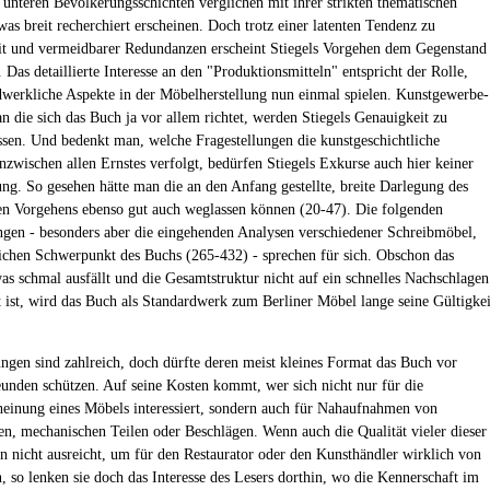
 unteren Bevölkerungsschichten verglichen mit ihrer strikten thematischen
was breit recherchiert erscheinen. Doch trotz einer latenten Tendenz zu
it und vermeidbarer Redundanzen erscheint Stiegels Vorgehen dem Gegenstand
Das detaillierte Interesse an den "Produktionsmitteln" entspricht der Rolle,
werkliche Aspekte in der Möbelherstellung nun einmal spielen. Kunstgewerbe-
an die sich das Buch ja vor allem richtet, werden Stiegels Genauigkeit zu
ssen. Und bedenkt man, welche Fragestellungen die kunstgeschichtliche
nzwischen allen Ernstes verfolgt, bedürfen Stiegels Exkurse auch hier keiner
ung. So gesehen hätte man die an den Anfang gestellte, breite Darlegung des
n Vorgehens ebenso gut auch weglassen können (20-47). Die folgenden
gen - besonders aber die eingehenden Analysen verschiedener Schreibmöbel,
ichen Schwerpunkt des Buchs (265-432) - sprechen für sich. Obschon das
was schmal ausfällt und die Gesamtstruktur nicht auf ein schnelles Nachschlagen
t ist, wird das Buch als Standardwerk zum Berliner Möbel lange seine Gültigkei
ngen sind zahlreich, doch dürfte deren meist kleines Format das Buch vor
eunden schützen. Auf seine Kosten kommt, wer sich nicht nur für die
einung eines Möbels interessiert, sondern auch für Nahaufnahmen von
en, mechanischen Teilen oder Beschlägen. Wenn auch die Qualität vieler dieser
nen nicht ausreicht, um für den Restaurator oder den Kunsthändler wirklich von
n, so lenken sie doch das Interesse des Lesers dorthin, wo die Kennerschaft im