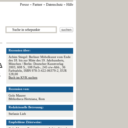
-
-
-
Presse
Partner
Datenschutz
Hilfe
Rezension über:
Achim Stiegel: Berliner Möbelkunst vom Ende
des 18. bis zur Mitte des 19. Jahrhunderts,
A
München / Berlin: Deutscher Kunstverlag
2003, 608 S., 108 Farb-, 245 s/w-Abb., 36
Farbtafeln, ISBN 978-3-422-06379-2, EUR
128,00
,
Buch im KVK suchen
Rezension von:
Golo Maurer
Bibliotheca Hertziana, Rom
Redaktionelle Betreuung:
Stefanie Lieb
Empfohlene Zitierweise: