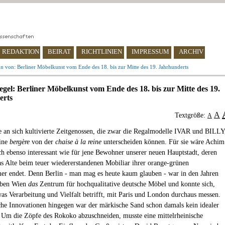
REDAKTION
BEIRAT
RICHTLINIEN
IMPRESSUM
ARCHIV
n von: Berliner Möbelkunst vom Ende des 18. bis zur Mitte des 19. Jahrhunderts
egel: Berliner Möbelkunst vom Ende des 18. bis zur Mitte des 19.
erts
A
Textgröße:
A
le an sich kultivierte Zeitgenossen, die zwar die Regalmodelle IVAR und BILLY
eine
bergère
von der
chaise à la reine
unterscheiden können. Für sie wäre Achim
ch ebenso interessant wie für jene Bewohner unserer neuen Hauptstadt, deren
as Alte beim teuer wiedererstandenen Mobiliar ihrer orange-grünen
r endet. Denn Berlin - man mag es heute kaum glauben - war in den Jahren
eben Wien
das
Zentrum für hochqualitative deutsche Möbel und konnte sich,
as Verarbeitung und Vielfalt betrifft, mit Paris und London durchaus messen.
ische Innovationen hingegen war der märkische Sand schon damals kein idealer
Um die Zöpfe des Rokoko abzuschneiden, musste eine mittelrheinische