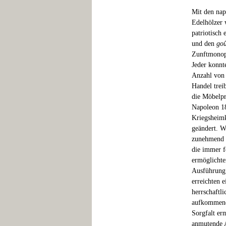
Mit den nap
Edelhölzer 
patriotisch
und den
goû
Zunftmonopo
Jeder konnte
Anzahl von 
Handel treib
die Möbelpr
Napoleon 1
Kriegsheimk
geändert. W
zunehmend a
die immer f
ermöglichte
Ausführung.
erreichten 
herrschaftl
aufkommende
Sorgfalt er
anmutende A