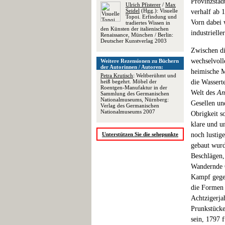
Provinzstad
Ulrich Pfisterer
/
Max
Seidel
(Hgg.): Visuelle
verhalf ab 
Topoi. Erfindung und
Vorn dabei 
tradiertes Wissen in
den Künsten der italienischen
industrielle
Renaissance, München / Berlin:
Deutscher Kunstverlag 2003
Zwischen di
wechselvoll
Weitere Rezensionen zu Büchern
der Autorinnen / Autoren:
heimische M
Petra Krutisch
: Weltberühmt und
heiß begehrt. Möbel der
die Wassert
Roentgen-Manufaktur in der
Welt des
An
Sammlung des Germanischen
Nationalmuseums, Nürnberg:
Gesellen un
Verlag des Germanischen
Nationalmuseums 2007
Obrigkeit so
klare und u
Unterstützen Sie die sehepunkte
noch lustig
gebaut wurd
Beschlägen,
Wandernde G
Kampf gegen
die Formen 
Achtzigerja
Prunkstücke
sein, 1797 