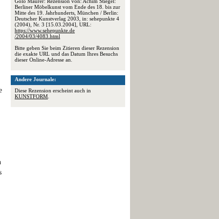
Golo Maurer: Rezension von: Achim Stiegel:
Berliner Möbelkunst vom Ende des 18. bis zur
Mitte des 19. Jahrhunderts, München / Berlin:
Deutscher Kunstverlag 2003, in: sehepunkte 4
(2004), Nr. 3 [15.03.2004], URL:
https://www.sehepunkte.de
/2004/03/4083.html
Bitte geben Sie beim Zitieren dieser Rezension
die exakte URL und das Datum Ihres Besuchs
dieser Online-Adresse an.
Andere Journale:
e
Diese Rezension erscheint auch in
KUNSTFORM
.
n
s