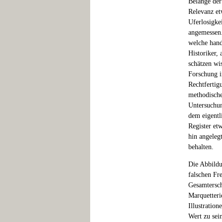
Belange der
Relevanz et
Uferlosigke
angemessen. 
welche hand
Historiker, 
schätzen wi
Forschung i
Rechtfertig
methodische
Untersuchun
dem eigentl
Register et
hin angeleg
behalten.
Die Abbildu
falschen Fr
Gesamtersch
Marquetteri
Illustratio
Wert zu sei