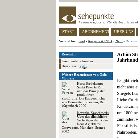
START
ABONNEMENT
ÜBER UNS
Sie sind hier:
Start
-
Ausgabe 4 (2004), Nr. 3
-
Rezensio
Achim Sti
Rezension
Jahrhund
Kommentar schreiben
Druckfassung
Weitere Rezensionen von Golo
Maurer:
Es gibt vie
Horst Bredekamp
:
nicht aber 
Sankt Peter in Rom
und das Prinzip der
Stiegels Bu
produktiven
Zerstörung. Die Baugeschichte
Liebe für d
von Bramante bis Bernini, Berlin:
Wagenbach 2000
Kinderzimme
um 1800 n
Nevenka Kroschewski
:
Über das allmähliche
zumindest w
Verfertigen der Bilder.
Neue Aspekte zu
Für stilist
Caravaggio, München: Scaneg
2002
Nährboden. 