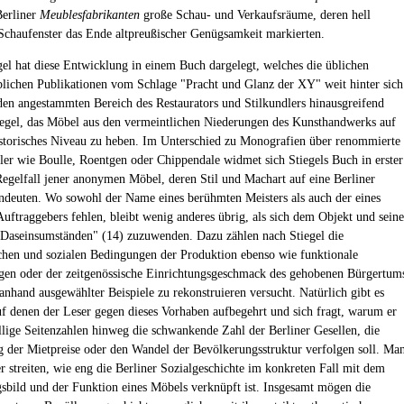
Berliner
Meublesfabrikanten
große Schau- und Verkaufsräume, deren hell
 Schaufenster das Ende altpreußischer Genügsamkeit markierten.
el hat diese Entwicklung in einem Buch dargelegt, welches die üblichen
lichen Publikationen vom Schlage "Pracht und Glanz der XY" weit hinter sich
 den angestammten Bereich des Restaurators und Stilkundlers hinausgreifend
iegel, das Möbel aus den vermeintlichen Niederungen des Kunsthandwerks auf
istorisches Niveau zu heben. Im Unterschied zu Monografien über renommierte
hler wie Boulle, Roentgen oder Chippendale widmet sich Stiegels Buch in erster
egelfall jener anonymen Möbel, deren Stil und Machart auf eine Berliner
ndeuten. Wo sowohl der Name eines berühmten Meisters als auch der eines
 Auftraggebers fehlen, bleibt wenig anderes übrig, als sich dem Objekt und sein
"Daseinsumständen" (14) zuzuwenden. Dazu zählen nach Stiegel die
ichen und sozialen Bedingungen der Produktion ebenso wie funktionale
en oder der zeitgenössische Einrichtungsgeschmack des gehobenen Bürgertum
 anhand ausgewählter Beispiele zu rekonstruieren versucht. Natürlich gibt es
uf denen der Leser gegen dieses Vorhaben aufbegehrt und sich fragt, warum er
ellige Seitenzahlen hinweg die schwankende Zahl der Berliner Gesellen, die
 der Mietpreise oder den Wandel der Bevölkerungsstruktur verfolgen soll. Ma
r streiten, wie eng die Berliner Sozialgeschichte im konkreten Fall mit dem
sbild und der Funktion eines Möbels verknüpft ist. Insgesamt mögen die