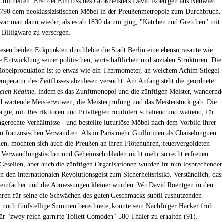
t mithelfen: Erst der Einfluss des Großmeisters David Roentgen aus Neuwied
1790 dem neoklassizistischen Möbel in der Preußenmetropole zum Durchbruch.
war man dann wieder, als es ab 1830 darum ging, "Kätchen und Gretchen" mit
r Billigware zu versorgen.
esen beiden Eckpunkten durchlebte die Stadt Berlin eine ebenso rasante wie
e Entwicklung seiner politischen, wirtschaftlichen und sozialen Strukturen. Die
öbelproduktion ist so etwas wie ein Thermometer, an welchem Achim Stiegel
emperatur des Zeitflusses abzulesen versucht. Am Anfang steht die geordnete
cien Régime
, indem es das Zunftmonopol und die zünftigen Meister, wandernd
d wartende Meisterwitwen, die Meisterprüfung und das Meisterstück gab. Die
rgte, mit Restriktionen und Privilegien routiniert schaltend und waltend, für
ngerechte Verhältnisse - und bestellte luxuriöse Möbel nach dem Vorbild ihrer
en französischen Verwandten. Als in Paris mehr Guillotinen als Chaiselonguen
en, mochten sich auch die Preußen an ihren Flötenuhren, feuervergoldeten
 Verwandlungstischen und Geheimschubladen nicht mehr so recht erfreuen.
esellen, aber auch die zünftigen Organisationen wurden im nun losbrechende
 den internationalen Revolutionsgeist zum Sicherheitsrisiko. Verständlich, das
einfacher und die Abmessungen kleiner wurden. Wo David Roentgen in den
hren für seine die Schwächen des guten Geschmacks subtil ausnutzenden
 noch fünfstellige Summen berechnete, konnte sein Nachfolger Hacker froh
für "zwey reich garnirte Toilett Comoden" 580 Thaler zu erhalten (91).