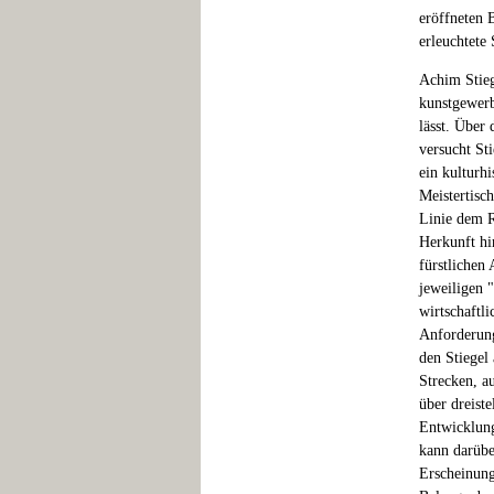
eröffneten 
erleuchtete
Achim Stieg
kunstgewerb
lässt. Über
versucht St
ein kulturh
Meistertisc
Linie dem R
Herkunft hi
fürstlichen
jeweiligen 
wirtschaftl
Anforderung
den Stiegel
Strecken, a
über dreist
Entwicklung
kann darübe
Erscheinung