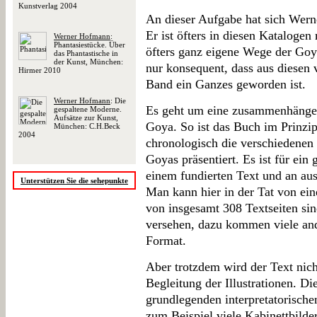
Kunstverlag 2004
An dieser Aufgabe hat sich Werne
Er ist öfters in diesen Katalogen 
Werner Hofmann
:
Phantasiestücke. Über
öfters ganz eigene Wege der Goy
das Phantastische in
der Kunst, München:
nur konsequent, dass aus diesen 
Hirmer 2010
Band ein Ganzes geworden ist.
Werner Hofmann
: Die
Es geht um eine zusammenhänge
gespaltene Moderne.
Aufsätze zur Kunst,
Goya. So ist das Buch im Prinzi
München: C.H.Beck
2004
chronologisch die verschiedenen
Goyas präsentiert. Es ist für ein
einem fundierten Text und an auss
Unterstützen Sie die sehepunkte
Man kann hier in der Tat von ein
von insgesamt 308 Textseiten sin
versehen, dazu kommen viele an
Format.
Aber trotzdem wird der Text nich
Begleitung der Illustrationen. Di
grundlegenden interpretatorisch
zum Beispiel viele Kabinettbilder