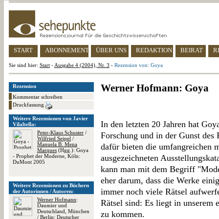
START
ABONNEMENT
ÜBER UNS
REDAKTION
BEIRAT
R
Sie sind hier:
Start
-
Ausgabe 4 (2004), Nr. 3
-
Rezension von: Goya
Werner Hofmann: Goya
Rezension
Kommentar schreiben
Druckfassung
Weitere Rezensionen von Javier
In den letzten 20 Jahren hat Goy
Vilaltella:
Peter-Klaus Schuster
/
Forschung und in der Gunst des
Wilfried Seipel
/
Manuela B. Mena
dafür bieten die umfangreichen 
Marques
(Hgg.): Goya
- Prophet der Moderne, Köln:
ausgezeichneten Ausstellungskata
DuMont 2005
kann man mit dem Begriff "Mode"
eher darum, dass die Werke einig
Weitere Rezensionen zu Büchern
immer noch viele Rätsel aufwerf
der Autorinnen / Autoren:
Werner Hofmann
:
Rätsel sind: Es liegt in unserem 
Daumier und
Deutschland, München
zu kommen.
/ Berlin: Deutscher