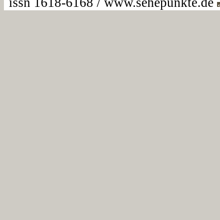
issn 1618-6168 / www.sehepunkte.de