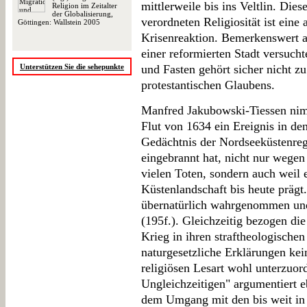
mittlerweile bis ins Veltlin. Dies
Religion im Zeitalter
der Globalisierung,
verordneten Religiosität ist eine
Göttingen: Wallstein 2005
Krisenreaktion. Bemerkenswert al
einer reformierten Stadt versucht
Unterstützen Sie die sehepunkte
und Fasten gehört sicher nicht z
protestantischen Glaubens.
Manfred Jakubowski-Tiessen nim
Flut von 1634 ein Ereignis in den 
Gedächtnis der Nordseeküstenreg
eingebrannt hat, nicht nur wege
vielen Toten, sondern auch weil e
Küstenlandschaft bis heute prägt
übernatürlich wahrgenommen und 
(195f.). Gleichzeitig bezogen di
Krieg in ihren straftheologische
naturgesetzliche Erklärungen kei
religiösen Lesart wohl unterzuor
Ungleichzeitigen" argumentiert e
dem Umgang mit den bis weit in 