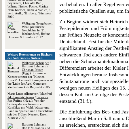
Beyerstedt, Charlotte Bühl,
vorbehalten. In aller Regel wert
Wiltrud Fischer-Pache, Maritta
Hein-Kremer, Daniela Stadler, 2.,
publizistische Quellen aus, um i
verb. Aufl., Nürnberg: Tümmels
2000
Zu Beginn widmet sich Heinric
Wolfgang Neugebauer
:
Wozu preußische
Pestepidemien und Frömmigkeits
Geschichte im 21.
Jahrhundert?, Berlin:
zur Frühen Neuzeit; er konzentrie
Duncker & Humblot 2012
Deutschland. Erst für die Mitte 
signifikanten Anstieg der Pesthe
schwarzen Tod auch andere Einflü
Weitere Rezensionen zu Büchern
der Autorinnen / Autoren:
neben die Schutzmantelmadonna u
Wolfgang Behringer
/
Hartmut Lehmann
/
Differenziert arbeitet der Kieler 
Christian Pfister
(Hgg.): Kulturelle
Entwicklungen heraus: Insbesond
Konsequenzen der "Kleinen
Eiszeit". Cultural Consequences of
Schutzpatrone noch vor spezielle
the 'Little Ice Age', Göttingen:
wenigen neuen Heiligen des 15. 
Vandenhoeck & Ruprecht 2005
dessen Kult im Gefolge der Pest
Maria Luisa Allemeyer
/
Manfred
Jakubowski-Tiessen
/
Salvador
entstand (31 f.).
Rus Rufino
(Hgg.): Von der
Gottesgabe zur Ressource.
Konflikte um Wald, Wasser und
Die Einführung des Bet- und Fast
Land in Spanien und Deutschland
seit der Frühen Neuzeit, Essen:
anschließend Martin Sallmann. D
Klartext 2007
zu erreichen, erstreckten sich d
Hartmut Lehmann
(Hg.): Migration und