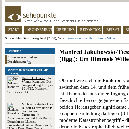
START
ABONNEMENT
ÜBER UNS
REDAKTION
BEIRAT
R
Sie sind hier:
Start
-
Ausgabe 4 (2004), Nr. 9
-
Rezension von: Um Himmels Willen
Manfred Jakubowski-Ties
Rezension
Kommentar schreiben
(Hgg.): Um Himmels Will
Druckfassung
Weitere Rezensionen von Nils
Freytag:
Heinz Duchhardt
: Der
Ob und wie sich die Funktion vo
Wiener Kongress. Die
Neugestaltung Europas
zwischen dem 14. und dem frühen
1814/15, München:
C.H.Beck 2013
ist Thema des aus einer Tagung d
Geschichte hervorgegangenen Sa
Michael Diefenbacher
/
beiden Herausgeber signifikante E
Rudolf Endres
(Hgg.):
Stadtlexikon
knappen Einleitung darlegen (8 f.
Nürnberg. In
Zusammenarbeit mit Ruth Bach-
moderne Katastrophenbegriff - di
Damaskinos, Martina
Bauernfeind, Walter Bauernfeind,
denn die Katastrophe blieb weit
Helmut Beer, Horst-Dieter