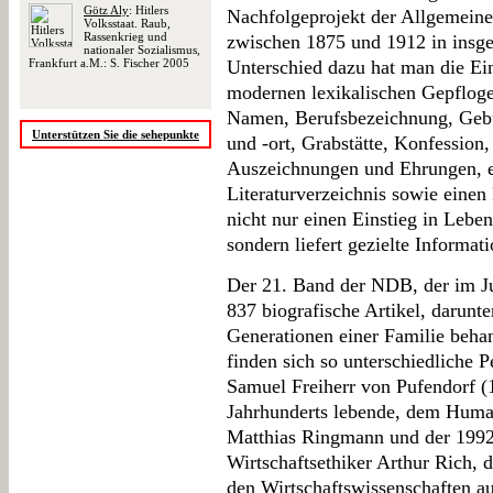
Götz Aly
: Hitlers
Nachfolgeprojekt der Allgemein
Volksstaat. Raub,
Rassenkrieg und
zwischen 1875 und 1912 in insge
nationaler Sozialismus,
Frankfurt a.M.: S. Fischer 2005
Unterschied dazu hat man die Ei
modernen lexikalischen Gepflogen
Namen, Berufsbezeichnung, Gebu
Unterstützen Sie die sehepunkte
und -ort, Grabstätte, Konfession
Auszeichnungen und Ehrungen, e
Literaturverzeichnis sowie einen
nicht nur einen Einstieg in Lebe
sondern liefert gezielte Informat
Der 21. Band der NDB, der im Ju
837 biografische Artikel, darunt
Generationen einer Familie behan
finden sich so unterschiedliche P
Samuel Freiherr von Pufendorf (
Jahrhunderts lebende, dem Huma
Matthias Ringmann und der 1992 
Wirtschaftsethiker Arthur Rich, d
den Wirtschaftswissenschaften au