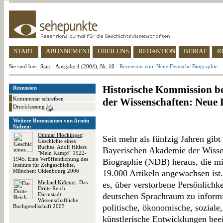
START
ABONNEMENT
ÜBER UNS
REDAKTION
BEIRAT
R
Sie sind hier:
Start
-
Ausgabe 4 (2004), Nr. 10
-
Rezension von: Neue Deutsche Biographie
Historische Kommission b
Rezension
Kommentar schreiben
der Wissenschaften: Neue 
Druckfassung
Weitere Rezensionen von Armin
Nolzen:
Othmar Plöckinger
:
Seit mehr als fünfzig Jahren gib
Geschichte eines
Buches. Adolf Hitlers
Bayerischen Akademie der Wisse
"Mein Kampf" 1922-
1945. Eine Veröffentlichung des
Biographie (NDB) heraus, die mit
Instituts für Zeitgeschichte,
München: Oldenbourg 2006
19.000 Artikeln angewachsen ist
Michael Kißener
: Das
es, über verstorbene Persönlichk
Dritte Reich,
Darmstadt:
deutschen Sprachraum zu informi
Wissenschaftliche
politische, ökonomische, soziale,
Buchgesellschaft 2005
künstlerische Entwicklungen bee