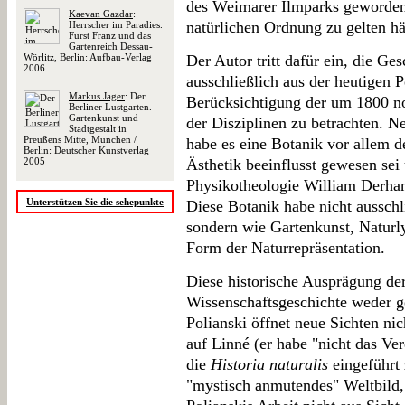
des Weimarer Ilmparks geworden,
Kaevan Gazdar
:
natürlichen Ordnung zu gelten hä
Herrscher im Paradies.
Fürst Franz und das
Gartenreich Dessau-
Wörlitz, Berlin: Aufbau-Verlag
Der Autor tritt dafür ein, die Ge
2006
ausschließlich aus der heutigen P
Markus Jager
: Der
Berücksichtigung der um 1800 n
Berliner Lustgarten.
Gartenkunst und
der Disziplinen zu betrachten. 
Stadtgestalt in
Preußens Mitte, München /
habe es eine Botanik vor allem 
Berlin: Deutscher Kunstverlag
2005
Ästhetik beeinflusst gewesen sei 
Physikotheologie William Derham
Unterstützen Sie die sehepunkte
Diese Botanik habe nicht ausschl
sondern wie Gartenkunst, Naturly
Form der Naturrepräsentation.
Diese historische Ausprägung de
Wissenschaftsgeschichte weder ge
Polianski öffnet neue Sichten ni
auf Linné (er habe "nicht das Ver
die
Historia naturalis
eingeführt 
"mystisch anmutendes" Weltbild, 