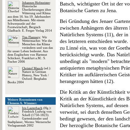
Johannes Hofmeister
:
Batsch, wichtigster Ort ist der 
Historische
Botanische Garten zu Jena.
Überlieferungen über
Witterung und Klima
aus dem 16. bis 19. Jahrhundert
aus Mittelhessen. Mit einem
Bei Gründung des Jenaer Gartens
Schwerpunkt auf der
zwischen Anhängern des älteren 
Forstwirtschaft, Bergisch
Gladbach: E. Ferger Verlag 2014
Natürlichen Systems (11), der in
Tim Flannery
: Wir
des letzteren entschieden wurde.
Wettermacher. Wie die
Menschen das Klima
zu Linné ein, was von der Goeth
verändern und was das
für unser Leben bedeutet. Aus
berücksichtigt wurde. Das Natürl
dem Englischen von Hartmut
Schickert, Frankfurt a.M.: S.
unbedingt als "modern" betracht
Fischer 2006
antiquierten metaphysischen Prä
Christof Mauch
(ed.):
Nature in German
Kritiker im aufklärerischen Geis
History, New York /
Oxford: Berghahn
herangezogen hätten (12).
Books 2004
Die Kritik an der Künstlichkeit 
Kritik an der Künstlichkeit des
Weitere Rezensionen von
Clemens A. Wimmer:
Natürlichen Systems, auf dessen 
Iris Lauterbach
(Hg.):
verweist, sei durch denselben G
Friedrich Ludwig von
Sckell (1750-1823).
bedingt gewesen, der den landsch
Gartenkünstler und
Stadtplaner, Worms: Wernersche
Der herzogliche Botanische Gart
Verlagsanstalt 2002