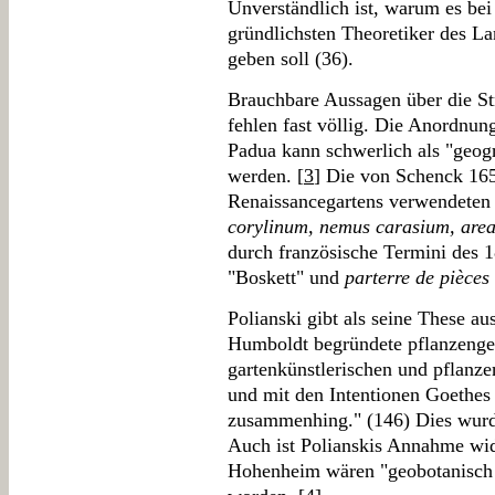
Unverständlich ist, warum es bei
gründlichsten Theoretiker des Lan
geben soll (36).
Brauchbare Aussagen über die Str
fehlen fast völlig. Die Anordnun
Padua kann schwerlich als "geog
werden. [
3
] Die von Schenck 165
Renaissancegartens verwendeten
corylinum, nemus carasium, area,
durch französische Termini des 1
"Boskett" und
parterre de pièces
Polianski gibt als seine These a
Humboldt begründete pflanzengeo
gartenkünstlerischen und pflanze
und mit den Intentionen Goethes
zusammenhing." (146) Dies wurde 
Auch ist Polianskis Annahme wid
Hohenheim wären "geobotanisch g