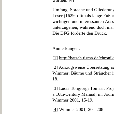
worden. [
4
]
Umfang, Sprache und Gliederung
Leser (1629, oftmals lange Fußno
wichtigen und interessanten Auss
unterzugehen, während doch manc
Die DFG förderte den Druck.
Anmerkungen:
[
1
]
http://batsch.tisma.de/chroni
[
2
] Auszugsweise Übersetzung a
Wimmer: Bäume und Sträucher in
18.
[
3
] Lucia Tongiorgi Tomasi: Proj
a 16th-Century Manual, in: Journ
Wimmer 2001, 15-19.
[
4
] Wimmer 2001, 201-208