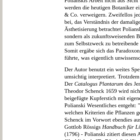
Polianskis Arbeit nicht aus Sicht
werden die heutigen Botaniker ei
& Co. verweigern. Zweifellos jed
bei, das Verständnis der damalig
Ästhetisierung betrachtet Polians
sondern als zukunftsweisenden Be
zum Selbstzweck zu betreibende 
Somit ergäbe sich das Paradoxon
führte, was eigentlich unwissensc
Der Autor benutzt ein weites Spe
umsichtig interpretiert. Trotzdem
Der
Catalogus Plantarum
des Je
Theodor Schenck 1659 wird nicht
beigefügte Kupferstich mit eige
Polianski Wesentliches entgeht: "E
welchen Kriterien die Pflanzen ge
Schenck im Vorwort ebendies ausf
Gottlob Rössigs
Handbuch für Li
(1796) - Polianski zitiert diesen 