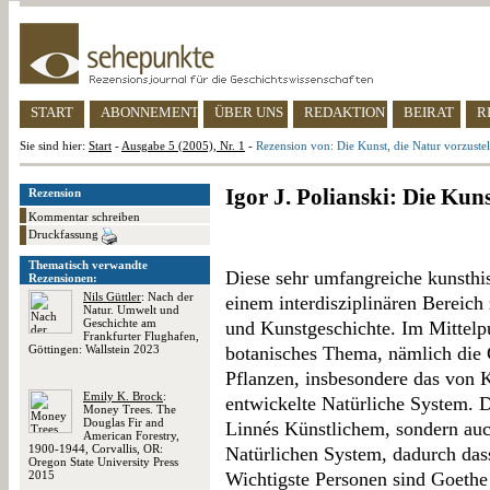
START
ABONNEMENT
ÜBER UNS
REDAKTION
BEIRAT
R
Sie sind hier:
Start
-
Ausgabe 5 (2005), Nr. 1
-
Rezension von: Die Kunst, die Natur vorzustel
Igor J. Polianski: Die Kuns
Rezension
Kommentar schreiben
Druckfassung
Thematisch verwandte
Diese sehr umfangreiche kunsthis
Rezensionen:
Nils Güttler
: Nach der
einem interdisziplinären Bereich
Natur. Umwelt und
Geschichte am
und Kunstgeschichte. Im Mittelpu
Frankfurter Flughafen,
Göttingen: Wallstein 2023
botanisches Thema, nämlich die G
Pflanzen, insbesondere das von 
Emily K. Brock
:
entwickelte Natürliche System. D
Money Trees. The
Douglas Fir and
Linnés Künstlichem, sondern au
American Forestry,
1900-1944, Corvallis, OR:
Natürlichen System, dadurch dass 
Oregon State University Press
2015
Wichtigste Personen sind Goethe