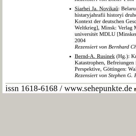
Siarhei Ja. Novikaŭ
: Belar
histaryjahrafii historyi dr
Kontext der deutschen Ges
Weltkrieg], Minsk: Verlag 
universitėt MDLU [Minsker 
2004
Rezensiert von Bernhard Ch
Bernd-A. Rusinek
(Hg.): K
Katastrophen, Befreiungen i
Perspektive, Göttingen: Wa
Rezensiert von Stephen G. F
issn 1618-6168 / www.sehepunkte.de