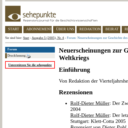
START
ABONNEMENT
ÜBER UNS
REDAKTION
BEIRAT
R
Sie sind hier:
Start
-
Ausgabe 5 (2005), Nr. 4
-
Forum: Neuerscheinungen zur Geschichte des 
Neuerscheinungen zur G
Forum
Druckfassung
Weltkriegs
Unterstützen Sie die sehepunkte
Einführung
Von Redaktion der Vierteljahrshe
Rezensionen
Rolf-Dieter Müller
: Der Zwe
2004
Rolf-Dieter Müller
: Der le
Stuttgart: Klett-Cotta 2005
Rezensiert von Dieter Pohl