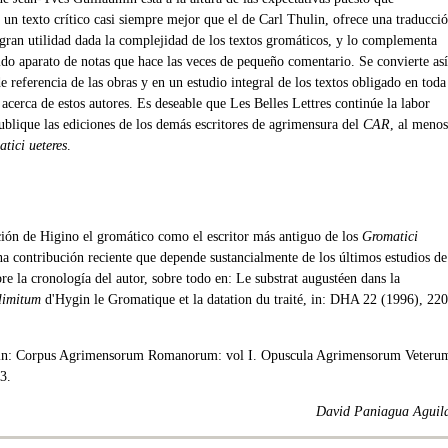
 un texto crítico casi siempre mejor que el de Carl Thulin, ofrece una traducci
 gran utilidad dada la complejidad de los textos gromáticos, y lo complementa
ido aparato de notas que hace las veces de pequeño comentario. Se convierte así
e referencia de las obras y en un estudio integral de los textos obligado en toda
 acerca de estos autores. Es deseable que Les Belles Lettres continúe la labor
publique las ediciones de los demás escritores de agrimensura del
CAR
, al menos
tici ueteres
.
ción de Higino el gromático como el escritor más antiguo de los
Gromatici
a contribución reciente que depende sustancialmente de los últimos estudios de
bre la cronología del autor, sobre todo en: Le substrat augustéen dans la
 limitum
d'Hygin le Gromatique et la datation du traité, in: DHA 22 (1996), 220
lin: Corpus Agrimensorum Romanorum: vol I. Opuscula Agrimensorum Veteru
3.
David Paniagua Aguil