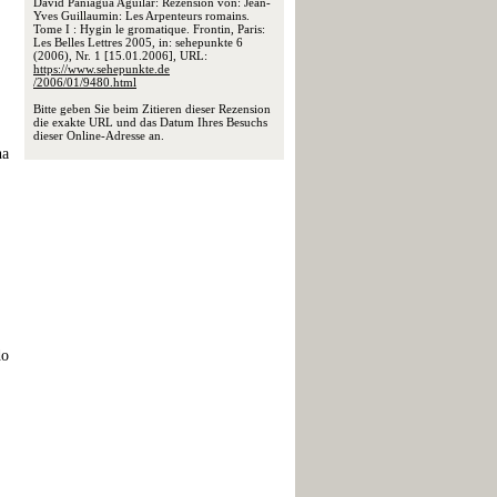
David Paniagua Aguilar: Rezension von: Jean-
Yves Guillaumin: Les Arpenteurs romains.
Tome I : Hygin le gromatique. Frontin, Paris:
Les Belles Lettres 2005, in: sehepunkte 6
(2006), Nr. 1 [15.01.2006], URL:
https://www.sehepunkte.de
/2006/01/9480.html
Bitte geben Sie beim Zitieren dieser Rezension
die exakte URL und das Datum Ihres Besuchs
dieser Online-Adresse an.
na
do