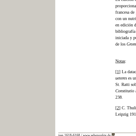
proporciona
francesa de
con un nutr
en edición d
bibliografía
iniciada y 
de los
Groma
Notas
:
[
1
] La data
ueteres
es un
St. Ratti so
Constitutio
238.
[
2
] C. Thu
Leipzig 191
issn 1618-6168 / www.sehepunkte.de