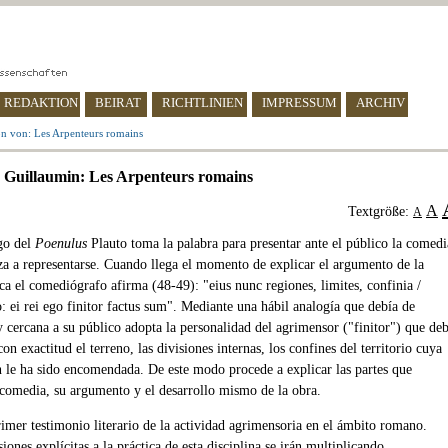
REDAKTION
BEIRAT
RICHTLINIEN
IMPRESSUM
ARCHIV
n von: Les Arpenteurs romains
 Guillaumin: Les Arpenteurs romains
A
Textgröße:
A
go del
Poenulus
Plauto toma la palabra para presentar ante el público la comedi
a a representarse. Cuando llega el momento de explicar el argumento de la
ca el comediógrafo afirma (48-49): "eius nunc regiones, limites, confinia /
: ei rei ego finitor factus sum". Mediante una hábil analogía que debía de
y cercana a su público adopta la personalidad del agrimensor ("finitor") que de
on exactitud el terreno, las divisiones internas, los confines del territorio cuya
n le ha sido encomendada. De este modo procede a explicar las partes que
a comedia, su argumento y el desarrollo mismo de la obra.
rimer testimonio literario de la actividad agrimensoria en el ámbito romano.
siones explícitas a la práctica de esta disciplina se irán multiplicando