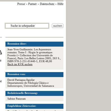
-
-
-
Presse
Partner
Datenschutz
Hilfe
Rezension über:
Jean-Yves Guillaumin: Les Arpenteurs
A
romains. Tome I : Hygin le gromatique.
Frontin (= Collection des Universités de
France), Paris: Les Belles Lettres 2005, 263 S.,
a
ISBN 978-2-251-01440-1, EUR 48,00
Buch im KVK suchen
Rezension von:
David Paniagua Aguilar
be
Departamento de Filología Clásica e
Indoeuropeo, Universidad de Salamanca
Redaktionelle Betreuung:
Sabine Panzram
Empfohlene Zitierweise: