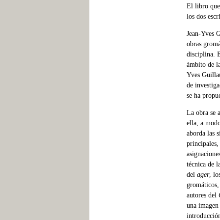
El libro qu
los dos esc
Jean-Yves Gu
obras gromá
disciplina. 
ámbito de la
Yves Guilla
de investiga
se ha propu
La obra se a
ella, a mod
aborda las s
principales,
asignaciones
técnica de l
del
ager
, lo
gromáticos, 
autores del
una imagen 
introducción