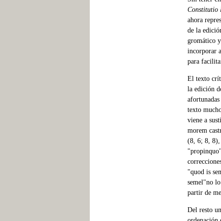
Constitutio
ahora repres
de la edició
gromático y 
incorporar a
para facilit
El texto crí
la edición 
afortunadas 
texto mucho
viene a sust
morem castro
(8, 6; 8, 8)
"propinquo" 
correccione
"quod is sem
semel"no lo 
partir de m
Del resto u
ordenación 