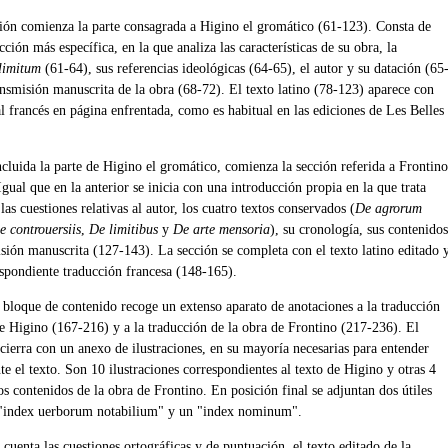
ión comienza la parte consagrada a Higino el gromático (61-123). Consta de
cción más específica, en la que analiza las características de su obra, la
 limitum
(61-64), sus referencias ideológicas (64-65), el autor y su datación (65
ansmisión manuscrita de la obra (68-72). El texto latino (78-123) aparece con
l francés en página enfrentada, como es habitual en las ediciones de Les Belles
cluida la parte de Higino el gromático, comienza la sección referida a Frontino
gual que en la anterior se inicia con una introducción propia en la que trata
as cuestiones relativas al autor, los cuatro textos conservados (
De agrorum
e controuersiis
,
De limitibus
y
De arte mensoria
), su cronología, sus contenidos
isión manuscrita (127-143). La sección se completa con el texto latino editado 
espondiente traducción francesa (148-165).
e bloque de contenido recoge un extenso aparato de anotaciones a la traducción
de Higino (167-216) y a la traducción de la obra de Frontino (217-236). El
cierra con un anexo de ilustraciones, en su mayoría necesarias para entender
e el texto. Son 10 ilustraciones correspondientes al texto de Higino y otras 4
los contenidos de la obra de Frontino. En posición final se adjuntan dos útiles
 "index uerborum notabilium" y un "index nominum".
 cuenta las cuestiones ortográficas y de puntuación, el texto editado de la