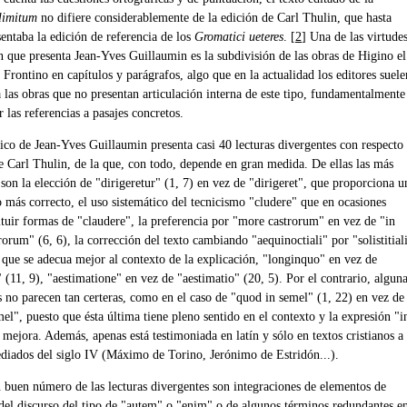
 limitum
no difiere considerablemente de la edición de Carl Thulin, que hasta
entaba la edición de referencia de los
Gromatici ueteres
. [
2
] Una de las virtude
n que presenta Jean-Yves Guillaumin es la subdivisión de las obras de Higino el
Frontino en capítulos y parágrafos, algo que en la actualidad los editores suele
 las obras que no presentan articulación interna de este tipo, fundamentalmente
ar las referencias a pasajes concretos.
tico de Jean-Yves Guillaumin presenta casi 40 lecturas divergentes con respecto
de Carl Thulin, de la que, con todo, depende en gran medida. De ellas las más
son la elección de "dirigeretur" (1, 7) en vez de "dirigeret", que proporciona u
 más correcto, el uso sistemático del tecnicismo "cludere" que en ocasiones
ituir formas de "claudere", la preferencia por "more castrorum" en vez de "in
rum" (6, 6), la corrección del texto cambiando "aequinoctiali" por "solistitial
, que se adecua mejor al contexto de la explicación, "longinquo" en vez de
(11, 9), "aestimatione" en vez de "aestimatio" (20, 5). Por el contrario, algun
s no parecen tan certeras, como en el caso de "quod in semel" (1, 22) en vez de
el", puesto que ésta última tiene pleno sentido en el contexto y la expresión "i
mejora. Además, apenas está testimoniada en latín y sólo en textos cristianos a
ediados del siglo IV (Máximo de Torino, Jerónimo de Estridón...).
n buen número de las lecturas divergentes son integraciones de elementos de
del discurso del tipo de "autem" o "enim" o de algunos términos redundantes e