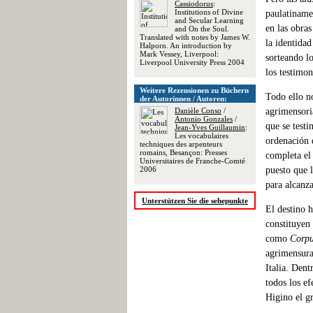
Cassiodorus
:
Institutions of Divine
paulatinamen
and Secular Learning
en las obra
and On the Soul.
Translated with notes by James W.
la identida
Halporn. An introduction by
Mark Vessey, Liverpool:
sorteando lo
Liverpool University Press 2004
los testimon
Weitere Rezensionen zu Büchern
Todo ello no
der Autorinnen / Autoren:
Danièle Conso
/
agrimensori
Antonio Gonzales
/
que se testi
Jean-Yves Guillaumin
:
Les vocabulaires
ordenación 
techniques des arpenteurs
romains, Besançon: Presses
completa el
Universitaires de Franche-Comté
2006
puesto que l
para alcanza
Unterstützen Sie die sehepunkte
El destino 
constituyen
como
Corp
agrimensura 
Italia. Dent
todos los e
Higino el g