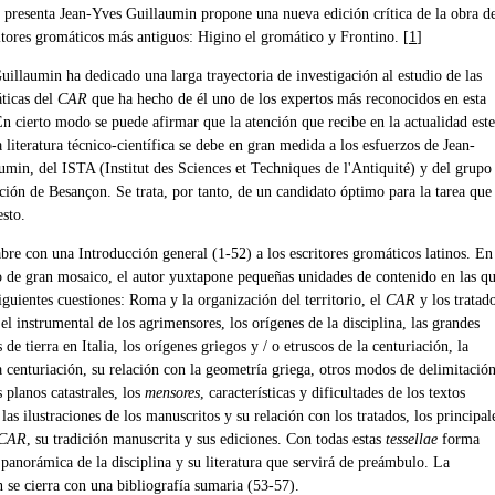
e presenta Jean-Yves Guillaumin propone una nueva edición crítica de la obra d
ritores gromáticos más antiguos: Higino el gromático y Frontino. [
1
]
illaumin ha dedicado una larga trayectoria de investigación al estudio de las
ticas del
CAR
que ha hecho de él uno de los expertos más reconocidos en esta
En cierto modo se puede afirmar que la atención que recibe en la actualidad este
 literatura técnico-científica se debe en gran medida a los esfuerzos de Jean-
umin, del ISTA (Institut des Sciences et Techniques de l'Antiquité) y del grupo
ción de Besançon. Se trata, por tanto, de un candidato óptimo para la tarea que
esto.
bre con una Introducción general (1-52) a los escritores gromáticos latinos. En
o de gran mosaico, el autor yuxtapone pequeñas unidades de contenido en las q
iguientes cuestiones: Roma y la organización del territorio, el
CAR
y los tratad
 el instrumental de los agrimensores, los orígenes de la disciplina, las grandes
 de tierra en Italia, los orígenes griegos y / o etruscos de la centuriación, la
a centuriación, su relación con la geometría griega, otros modos de delimitació
s planos catastrales, los
mensores
, características y dificultades de los textos
las ilustraciones de los manuscritos y su relación con los tratados, los principal
CAR
, su tradición manuscrita y sus ediciones. Con todas estas
tessellae
forma
panorámica de la disciplina y su literatura que servirá de preámbulo. La
 se cierra con una bibliografía sumaria (53-57).