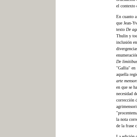
el contexto 
En cuanto a
que Jean-Yv
texto
De ag
Thulin y tod
inclusión en
divergencias
enumeración
De limitibu
"Gallia" en 
aquella regi
arte mensor
en que se ha
necesidad d
corrección d
agrimensori
"procentema
la nota corr
de la frase 
La edición d