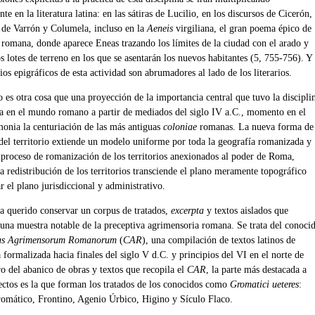
te en la literatura latina: en las sátiras de Lucilio, en los discursos de Cicerón,
s de Varrón y Columela, incluso en la
Aeneis
virgiliana, el gran poema épico de
d romana, donde aparece Eneas trazando los límites de la ciudad con el arado y
s lotes de terreno en los que se asentarán los nuevos habitantes (5, 755-756). Y
ios epigráficos de esta actividad son abrumadores al lado de los literarios.
 es otra cosa que una proyección de la importancia central que tuvo la discipli
a en el mundo romano a partir de mediados del siglo IV a.C., momento en el
monia la centuriación de las más antiguas
coloniae
romanas. La nueva forma de
del territorio extiende un modelo uniforme por toda la geografía romanizada y
 proceso de romanización de los territorios anexionados al poder de Roma,
a redistribución de los territorios transciende el plano meramente topográfico
r el plano jurisdiccional y administrativo.
ha querido conservar un corpus de tratados,
excerpta
y textos aislados que
 una muestra notable de la preceptiva agrimensoria romana. Se trata del conoci
us Agrimensorum Romanorum
(
CAR
), una compilación de textos latinos de
formalizada hacia finales del siglo V d.C. y principios del VI en el norte de
ro del abanico de obras y textos que recopila el
CAR
, la parte más destacada a
fectos es la que forman los tratados de los conocidos como
Gromatici ueteres
:
romático, Frontino, Agenio Úrbico, Higino y Sículo Flaco.