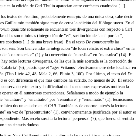
que en la edición de Carl Thulin aparecían entre corchetes cuadrados [...].
 los textos de Frontino, probablemente
excerpta
de una única obra, cabe decir
es Guillaumin también sigue muy de cerca la edición del filólogo sueco. En el
rorum qualitate
solamente se encuentran tres divergencias con respecto a Carl
as ellas son mínimas (integración de "et", sustitución de "aut" por "ac",
tre corchetes [...] de una breve frase). En el texto
De controuersiis
las
 son seis. Son bienvenidas la integración "de locis relictis et extra clusis" en la
 de "controuersiae" (1) y la corrección de "moesilea" en "mausolea" (14). En
s
hay ocho lecturas divergentes, de las que la más acertada es la corrección de
"Calabria" (6), puesto que el "ager Vritanus" efectivamente se debe localizar en
ón (Tito Livio 42, 48; Mela 2, 66; Plinio 3, 100). Por último, el texto del
De
ia
es con diferencia el que más cambios ha sufrido, no menos de 20. El estado
 conservado este texto y la dificultad de las nociones expresadas motivan la
e operar en él numerosas correcciones. Señalamos a modo de ejemplo la
e "enuntiare" y "enuntiatio" por "renuntiare" y "renuntiatio" (1), tecnicismos
os bien documentados en el
CAR
. También es de enorme interés la lectura
te" en vez de "praecenturiato" (1), convincentemente justificada por el autor e
espondiente. Más recelo suscita la lectura "perpenso" (7), que fuerza el sentido
con una sintaxis dudosa.
e Jean-Yves Guillaumin está a la altura de las expectativas puesto que