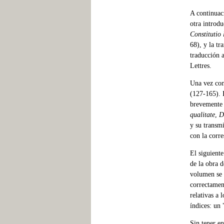
A continuac
otra introdu
Constitutio
68), y la tr
traducción a
Lettres.
Una vez con
(127-165). I
brevemente l
qualitate
,
D
y su transm
con la corr
El siguient
de la obra 
volumen se 
correctament
relativas a 
índices: un
Sin tener en