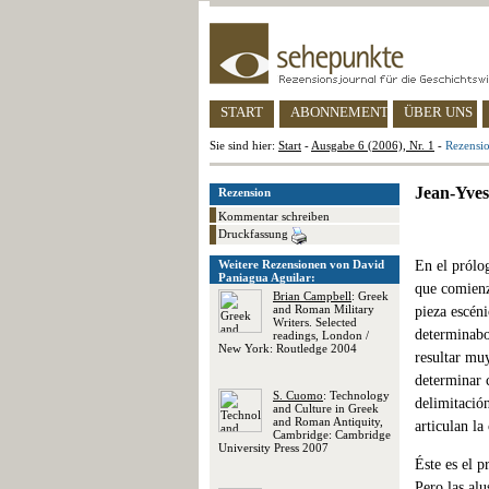
START
ABONNEMENT
ÜBER UNS
Sie sind hier:
Start
-
Ausgabe 6 (2006), Nr. 1
-
Rezensio
Jean-Yves
Rezension
Kommentar schreiben
Druckfassung
Weitere Rezensionen von David
En el prólo
Paniagua Aguilar:
que comienz
Brian Campbell
: Greek
and Roman Military
pieza escéni
Writers. Selected
determinabo
readings, London /
New York: Routledge 2004
resultar mu
determinar c
S. Cuomo
: Technology
delimitació
and Culture in Greek
and Roman Antiquity,
articulan l
Cambridge: Cambridge
University Press 2007
Éste es el p
Pero las alu