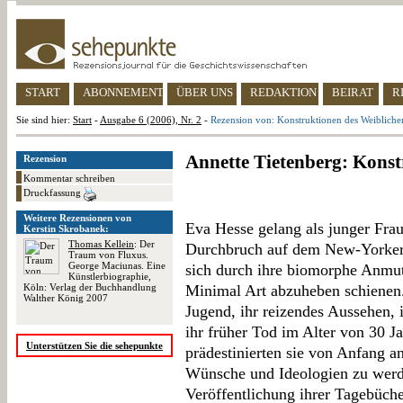
START
ABONNEMENT
ÜBER UNS
REDAKTION
BEIRAT
R
Sie sind hier:
Start
-
Ausgabe 6 (2006), Nr. 2
-
Rezension von: Konstruktionen des Weibliche
Annette Tietenberg: Konst
Rezension
Kommentar schreiben
Druckfassung
Weitere Rezensionen von
Eva Hesse gelang als junger Frau
Kerstin Skrobanek:
Thomas Kellein
: Der
Durchbruch auf dem New-Yorker 
Traum von Fluxus.
George Maciunas. Eine
sich durch ihre biomorphe Anmut
Künstlerbiographie,
Köln: Verlag der Buchhandlung
Minimal Art abzuheben schienen. 
Walther König 2007
Jugend, ihr reizendes Aussehen, 
ihr früher Tod im Alter von 30 Ja
Unterstützen Sie die sehepunkte
prädestinierten sie von Anfang an
Wünsche und Ideologien zu werd
Veröffentlichung ihrer Tagebüch