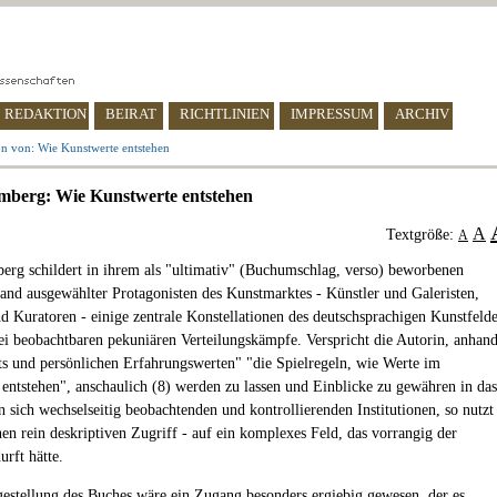
REDAKTION
BEIRAT
RICHTLINIEN
IMPRESSUM
ARCHIV
n von: Wie Kunstwerte entstehen
mberg: Wie Kunstwerte entstehen
A
Textgröße:
A
erg schildert in ihrem als "ultimativ" (Buchumschlag, verso) beworbenen
and ausgewählter Protagonisten des Kunstmarktes - Künstler und Galeristen,
 Kuratoren - einige zentrale Konstellationen des deutschsprachigen Kunstfeld
ei beobachtbaren pekuniären Verteilungskämpfe. Verspricht die Autorin, anhan
ts und persönlichen Erfahrungswerten" "die Spielregeln, wie Werte im
entstehen", anschaulich (8) werden zu lassen und Einblicke zu gewähren in das
n sich wechselseitig beobachtenden und kontrollierenden Institutionen, so nutzt
nen rein deskriptiven Zugriff - auf ein komplexes Feld, das vorrangig der
urft hätte.
gestellung des Buches wäre ein Zugang besonders ergiebig gewesen, der es