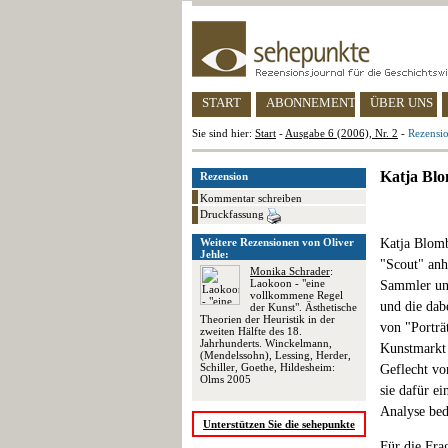
START
ABONNEMENT
ÜBER UNS
Sie sind hier:
Start
-
Ausgabe 6 (2006), Nr. 2
-
Rezensio
Katja Blo
Rezension
Kommentar schreiben
Druckfassung
Weitere Rezensionen von Oliver
Katja Blomb
Jehle:
"Scout" anh
Monika Schrader
:
Laokoon - "eine
Sammler und
vollkommene Regel
und die dab
der Kunst". Ästhetische
Theorien der Heuristik in der
von "Porträ
zweiten Hälfte des 18.
Jahrhunderts. Winckelmann,
Kunstmarkt 
(Mendelssohn), Lessing, Herder,
Schiller, Goethe, Hildesheim:
Geflecht vo
Olms 2005
sie dafür ei
Analyse bed
Unterstützen Sie die sehepunkte
Für die Fra