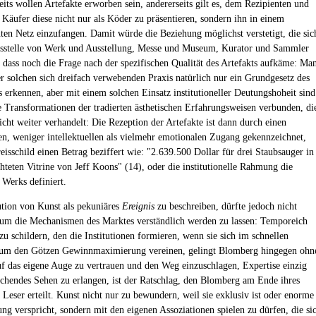
eits wollen Artefakte erworben sein, andererseits gilt es, dem Rezipienten und
 Käufer diese nicht nur als Köder zu präsentieren, sondern ihn in einem
ten Netz einzufangen. Damit würde die Beziehung möglichst verstetigt, die sic
isstelle von Werk und Ausstellung, Messe und Museum, Kurator und Sammler
e dass noch die Frage nach der spezifischen Qualität des Artefakts aufkäme: Ma
er solchen sich dreifach verwebenden Praxis natürlich nur ein Grundgesetz des
 erkennen, aber mit einem solchen Einsatz institutioneller Deutungshoheit sind
 Transformationen der tradierten ästhetischen Erfahrungsweisen verbunden, di
cht weiter verhandelt: Die Rezeption der Artefakte ist dann durch einen
en, weniger intellektuellen als vielmehr emotionalen Zugang gekennzeichnet,
eisschild einen Betrag beziffert wie: "2.639.500 Dollar für drei Staubsauger in
chteten Vitrine von Jeff Koons" (14), oder die institutionelle Rahmung die
 Werks definiert.
ution von Kunst als pekuniäres
Ereignis
zu beschreiben, dürfte jedoch nicht
 um die Mechanismen des Marktes verständlich werden zu lassen: Temporeich
zu schildern, den die Institutionen formieren, wenn sie sich im schnellen
t um den Götzen Gewinnmaximierung vereinen, gelingt Blomberg hingegen ohn
uf das eigene Auge zu vertrauen und den Weg einzuschlagen, Expertise einzig
ichendes Sehen zu erlangen, ist der Ratschlag, den Blomberg am Ende ihres
Leser erteilt. Kunst nicht nur zu bewundern, weil sie exklusiv ist oder enorme
ung verspricht, sondern mit den eigenen Assoziationen spielen zu dürfen, die si