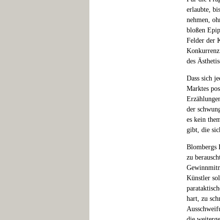
erlaubte, bi
nehmen, ohn
bloßen Epi
Felder der 
Konkurrenz 
des Ästheti
Dass sich j
Marktes pos
Erzählungen
der schwung
es kein the
gibt, die s
Blombergs D
zu berausch
Gewinnmitn
Künstler so
parataktisc
hart, zu sch
Ausschweifu
die weiterg