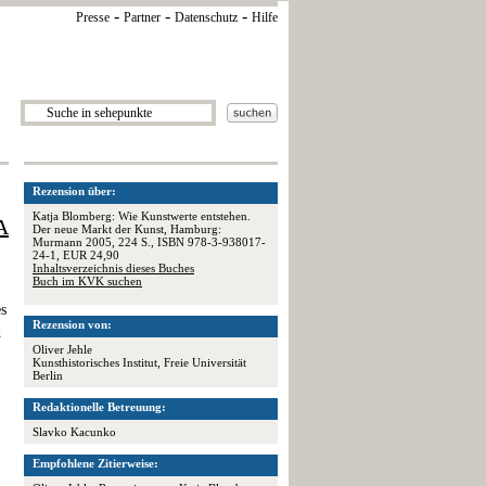
-
-
-
Presse
Partner
Datenschutz
Hilfe
Rezension über:
Katja Blomberg: Wie Kunstwerte entstehen.
A
Der neue Markt der Kunst, Hamburg:
Murmann 2005, 224 S., ISBN 978-3-938017-
24-1, EUR 24,90
Inhaltsverzeichnis dieses Buches
Buch im KVK suchen
es
Rezension von:
d
Oliver Jehle
Kunsthistorisches Institut, Freie Universität
Berlin
Redaktionelle Betreuung:
Slavko Kacunko
Empfohlene Zitierweise: