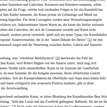
ischen Sammlern und Galeristen, Kuratoren und Künstlern entspinnt, sollen
eben auf die Frage, welche weit reichenden Folgen es für das Kunstfeld hat,
uf ihm Käufer tummeln, die Kunst primär als Geldanlage und Mittel zur
tung begreifen. Für diese Luxusgüter werden neue Vermarktungsstrategien
 erfahren wir, Auktionshäuser bieten Waren an, die kaum das Atelier verlassen
neben den Galeristen, der sich als Connaisseur versteht und Kunst nicht
erkauft, sondern privat vermittelt, spielt sich ein neuer Typus von Kunsthändler
ergrund: Kunstvermarkter, die in der "neuen Dekade des Desire" [
1
] für den
entausch sorgen und die Vernetzung zwischen Atelier, Galerie und Sammler
erkung, eine "würdelose Markthysterie" [
2
] durchwalte das Feld der
schen Kunst, wird Robert Hughes von der Autorin zitiert, doch mag sich
esem Verdikt nicht anzuschließen: Kunst ist im Zentrum der Gesellschaft
 da neue Sammler ihr die Aufgabe zuweisen, ihrem öffentlichen Gesicht
erleihen. Seit die Kunstproduktion die Oberfläche zum Sujet eines hohen Stils
und damit erfolgreich eine avancierte Position markiert, gibt es diese
t der Anverwandlung.
prechend verhandelte Kunst, so zitiert Blomberg den Kunsthistoriker Beat Wys
leitung, "liebt den Luxus und das Zwielicht gediegener Halbwelt, für die sie di
liefert". [
3
] Nicht mehr die dämmrigen Salons des Großbürgertums, sondern