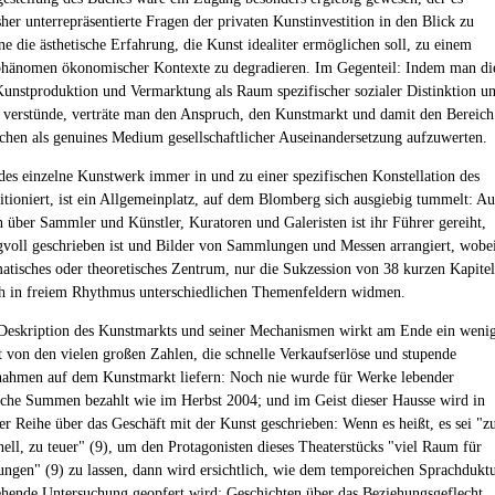
sher unterrepräsentierte Fragen der privaten Kunstinvestition in den Blick zu
e die ästhetische Erfahrung, die Kunst idealiter ermöglichen soll, zu einem
phänomen ökonomischer Kontexte zu degradieren. Im Gegenteil: Indem man di
Kunstproduktion und Vermarktung als Raum spezifischer sozialer Distinktion u
verstünde, verträte man den Anspruch, den Kunstmarkt und damit den Bereich
schen als genuines Medium gesellschaftlicher Auseinandersetzung aufzuwerten.
edes einzelne Kunstwerk immer in und zu einer spezifischen Konstellation des
itioniert, ist ein Allgemeinplatz, auf dem Blomberg sich ausgiebig tummelt: Au
 über Sammler und Künstler, Kuratoren und Galeristen ist ihr Führer gereiht,
voll geschrieben ist und Bilder von Sammlungen und Messen arrangiert, wobe
matisches oder theoretisches Zentrum, nur die Sukzession von 38 kurzen Kapite
ich in freiem Rhythmus unterschiedlichen Themenfeldern widmen.
eskription des Kunstmarkts und seiner Mechanismen wirkt am Ende ein weni
t von den vielen großen Zahlen, die schnelle Verkaufserlöse und stupende
ahmen auf dem Kunstmarkt liefern: Noch nie wurde für Werke lebender
lche Summen bezahlt wie im Herbst 2004; und im Geist dieser Hausse wird in
her Reihe über das Geschäft mit der Kunst geschrieben: Wenn es heißt, es sei "z
nell, zu teuer" (9), um den Protagonisten dieses Theaterstücks "viel Raum für
ngen" (9) zu lassen, dann wird ersichtlich, wie dem temporeichen Sprachdukt
ehende Untersuchung geopfert wird: Geschichten über das Beziehungsgeflecht,