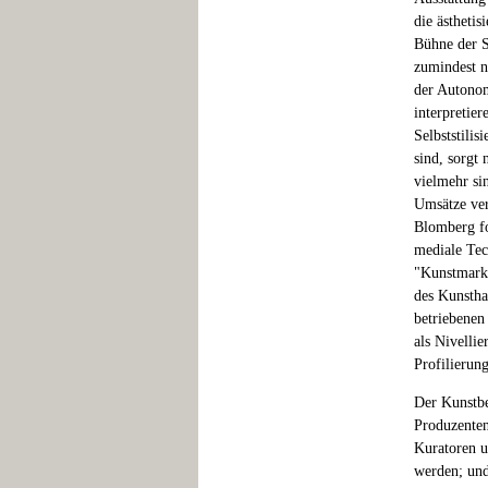
die ästhetis
Bühne der Se
zumindest n
der Autonom
interpretier
Selbststili
sind, sorgt
vielmehr si
Umsätze verv
Blomberg fo
mediale Tec
"Kunstmarkt
des Kunstha
betriebenen
als Nivelli
Profilierun
Der Kunstbet
Produzenten
Kuratoren u
werden; und