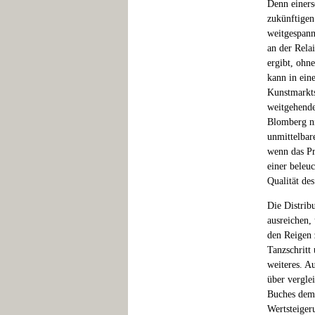
Denn einers
zukünftigen
weitgespann
an der Rela
ergibt, ohn
kann in ein
Kunstmarkts
weitgehende
Blomberg ni
unmittelbar
wenn das Pr
einer beleu
Qualität des
Die Distrib
ausreichen,
den Reigen 
Tanzschrit
weiteres. A
über vergle
Buches dem 
Wertsteiger