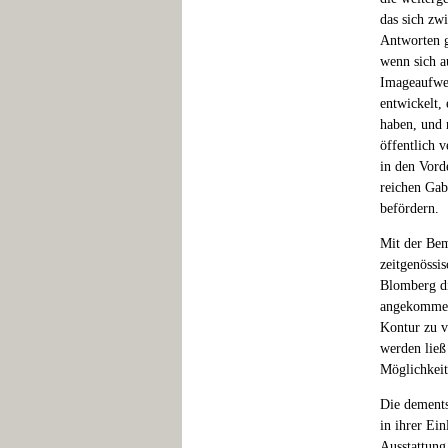
das sich zw
Antworten g
wenn sich a
Imageaufwer
entwickelt,
haben, und 
öffentlich v
in den Vord
reichen Gab
befördern.
Mit der Bem
zeitgenössi
Blomberg di
angekommen,
Kontur zu v
werden ließ 
Möglichkei
Die dements
in ihrer Ein
Ausstattung 