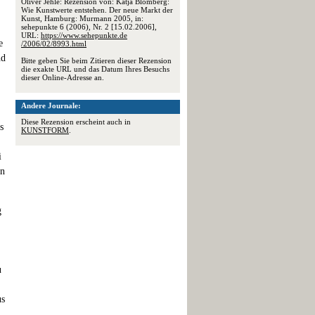
Oliver Jehle: Rezension von: Katja Blomberg:
Wie Kunstwerte entstehen. Der neue Markt der
Kunst, Hamburg: Murmann 2005, in:
sehepunkte 6 (2006), Nr. 2 [15.02.2006],
URL:
https://www.sehepunkte.de
e
/2006/02/8993.html
nd
Bitte geben Sie beim Zitieren dieser Rezension
die exakte URL und das Datum Ihres Besuchs
dieser Online-Adresse an.
Andere Journale:
Diese Rezension erscheint auch in
s
KUNSTFORM
.
i
ln
g
u
us