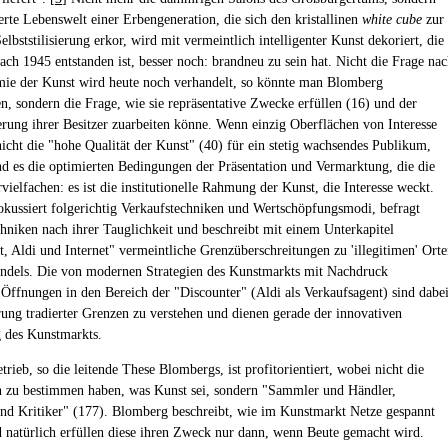
ierte Lebenswelt einer Erbengeneration, die sich den kristallinen
white cube
zur
lbststilisierung erkor, wird mit vermeintlich intelligenter Kunst dekoriert, die
ach 1945 entstanden ist, besser noch: brandneu zu sein hat. Nicht die Frage na
ie der Kunst wird heute noch verhandelt, so könnte man Blomberg
en, sondern die Frage, wie sie repräsentative Zwecke erfüllen (16) und der
sierung ihrer Besitzer zuarbeiten könne. Wenn einzig Oberflächen von Interesse
 nicht die "hohe Qualität der Kunst" (40) für ein stetig wachsendes Publikum,
nd es die optimierten Bedingungen der Präsentation und Vermarktung, die die
ielfachen: es ist die institutionelle Rahmung der Kunst, die Interesse weckt.
kussiert folgerichtig Verkaufstechniken und Wertschöpfungsmodi, befragt
hniken nach ihrer Tauglichkeit und beschreibt mit einem Unterkapitel
, Aldi und Internet" vermeintliche Grenzüberschreitungen zu 'illegitimen' Ort
ndels. Die von modernen Strategien des Kunstmarkts mit Nachdruck
 Öffnungen in den Bereich der "Discounter" (Aldi als Verkaufsagent) sind dabe
erung tradierter Grenzen zu verstehen und dienen gerade der innovativen
g des Kunstmarkts.
rieb, so die leitende These Blombergs, ist profitorientiert, wobei nicht die
 zu bestimmen haben, was Kunst sei, sondern "Sammler und Händler,
nd Kritiker" (177). Blomberg beschreibt, wie im Kunstmarkt Netze gespannt
 natürlich erfüllen diese ihren Zweck nur dann, wenn Beute gemacht wird.