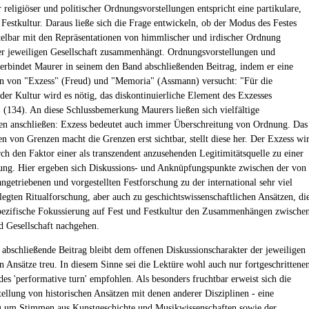
 religiöser und politischer Ordnungsvorstellungen entspricht eine partikulare,
Festkultur. Daraus ließe sich die Frage entwickeln, ob der Modus des Festes
telbar mit den Repräsentationen von himmlischer und irdischer Ordnung
er jeweiligen Gesellschaft zusammenhängt. Ordnungsvorstellungen und
verbindet Maurer in seinem den Band abschließenden Beitrag, indem er eine
 von "Exzess" (Freud) und "Memoria" (Assmann) versucht: "Für die
 der Kultur wird es nötig, das diskontinuierliche Element des Exzesses
 (134). An diese Schlussbemerkung Maurers ließen sich vielfältige
n anschließen: Exzess bedeutet auch immer Überschreitung von Ordnung. Das
en von Grenzen macht die Grenzen erst sichtbar, stellt diese her. Der Exzess wi
rch den Faktor einer als transzendent anzusehenden Legitimitätsquelle zu einer
ung. Hier ergeben sich Diskussions- und Anknüpfungspunkte zwischen der von
ngetriebenen und vorgestellten Festforschung zu der international sehr viel
elegten Ritualforschung, aber auch zu geschichtswissenschaftlichen Ansätzen, di
pezifische Fokussierung auf Fest und Festkultur den Zusammenhängen zwische
d Gesellschaft nachgehen.
 abschließende Beitrag bleibt dem offenen Diskussionscharakter der jeweiligen
en Ansätze treu. In diesem Sinne sei die Lektüre wohl auch nur fortgeschrittene
es 'performative turn' empfohlen. Als besonders fruchtbar erweist sich die
ellung von historischen Ansätzen mit denen anderer Disziplinen - eine
 um Stimmen aus Kunstgeschichte und Musikwissenschaften sowie der