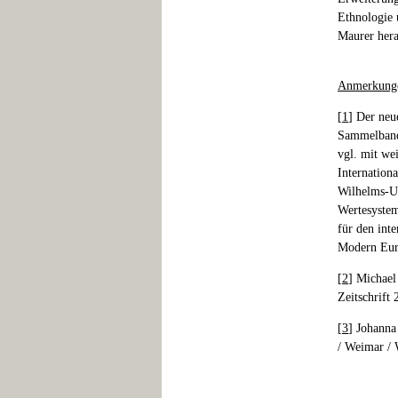
Ethnologie 
Maurer her
Anmerkung
[
1
] Der neu
Sammelband 
vgl. mit we
Internation
Wilhelms-Un
Wertesystem
für den int
Modern Eur
[
2
] Michael
Zeitschrift
[
3
] Johanna
/ Weimar / 