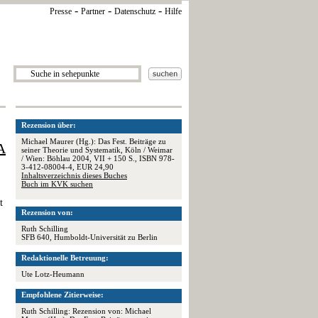
-
-
-
Presse
Partner
Datenschutz
Hilfe
Rezension über:
Michael Maurer (Hg.): Das Fest. Beiträge zu
A
seiner Theorie und Systematik, Köln / Weimar
/ Wien: Böhlau 2004, VII + 150 S., ISBN 978-
3-412-08004-4, EUR 24,90
Inhaltsverzeichnis dieses Buches
Buch im KVK suchen
t
Rezension von:
Ruth Schilling
SFB 640, Humboldt-Universität zu Berlin
Redaktionelle Betreuung:
Ute Lotz-Heumann
Empfohlene Zitierweise:
Ruth Schilling: Rezension von: Michael