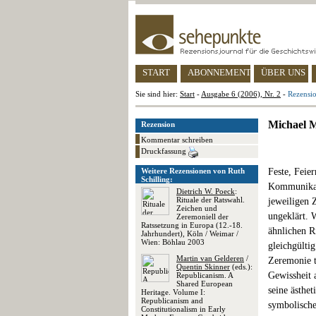
START
ABONNEMENT
ÜBER UNS
Sie sind hier:
Start
-
Ausgabe 6 (2006), Nr. 2
-
Rezensio
Michael M
Rezension
Kommentar schreiben
Druckfassung
Weitere Rezensionen von Ruth
Feste, Feie
Schilling:
Kommunikati
Dietrich W. Poeck
:
Rituale der Ratswahl.
jeweiligen 
Zeichen und
ungeklärt. 
Zeremoniell der
Ratssetzung in Europa (12.-18.
ähnlichen R
Jahrhundert), Köln / Weimar /
Wien: Böhlau 2003
gleichgültig
Martin van Gelderen
/
Zeremonie t
Quentin Skinner
(eds.):
Gewissheit 
Republicanism. A
Shared European
seine ästhe
Heritage. Volume I:
Republicanism and
symbolische
Constitutionalism in Early