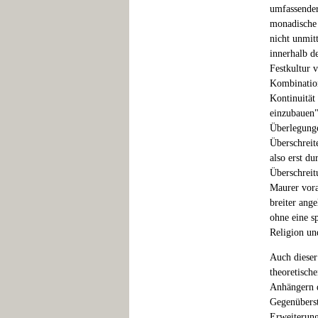
umfassender
monadische 
nicht unmit
innerhalb d
Festkultur 
Kombination
Kontinuität
einzubauen"
Überlegunge
Überschreit
also erst du
Überschreit
Maurer vora
breiter ang
ohne eine s
Religion un
Auch dieser
theoretisch
Anhängern d
Gegenüberst
Erweiterung