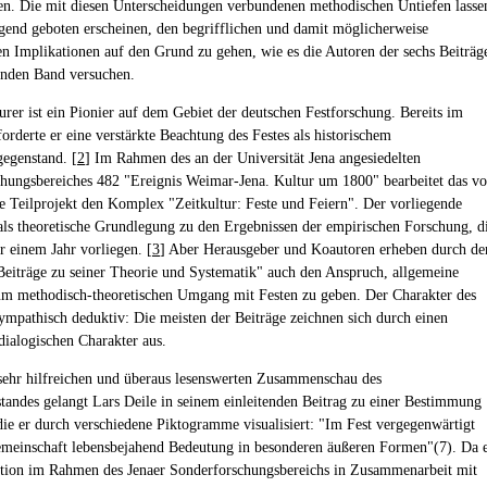
n. Die mit diesen Unterscheidungen verbundenen methodischen Untiefen lasse
ngend geboten erscheinen, den begrifflichen und damit möglicherweise
n Implikationen auf den Grund zu gehen, wie es die Autoren der sechs Beiträg
enden Band versuchen.
rer ist ein Pionier auf dem Gebiet der deutschen Festforschung. Bereits im
orderte er eine verstärkte Beachtung des Festes als historischem
egenstand. [
2
] Im Rahmen des an der Universität Jena angesiedelten
hungsbereiches 482 "Ereignis Weimar-Jena. Kultur um 1800" bearbeitet das v
te Teilprojekt den Komplex "Zeitkultur: Feste und Feiern". Der vorliegende
als theoretische Grundlegung zu den Ergebnissen der empirischen Forschung, d
r einem Jahr vorliegen. [
3
] Aber Herausgeber und Koautoren erheben durch de
"Beiträge zu seiner Theorie und Systematik" auch den Anspruch, allgemeine
m methodisch-theoretischen Umgang mit Festen zu geben. Der Charakter des
sympathisch deduktiv: Die meisten der Beiträge zeichnen sich durch einen
dialogischen Charakter aus.
sehr hilfreichen und überaus lesenswerten Zusammenschau des
tandes gelangt Lars Deile in seinem einleitenden Beitrag zu einer Bestimmung
 die er durch verschiedene Piktogramme visualisiert: "Im Fest vergegenwärtigt
emeinschaft lebensbejahend Bedeutung in besonderen äußeren Formen"(7). Da 
ition im Rahmen des Jenaer Sonderforschungsbereichs in Zusammenarbeit mit