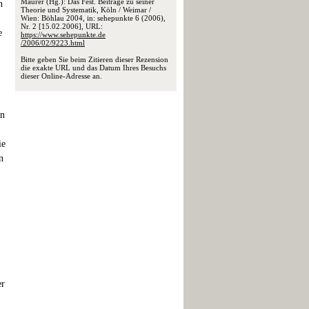
Maurer (Hg.): Das Fest. Beiträge zu seiner
n
Theorie und Systematik, Köln / Weimar /
Wien: Böhlau 2004, in: sehepunkte 6 (2006),
Nr. 2 [15.02.2006], URL:
e
https://www.sehepunkte.de
/2006/02/9223.html
Bitte geben Sie beim Zitieren dieser Rezension
die exakte URL und das Datum Ihres Besuchs
dieser Online-Adresse an.
on
ie
n
er