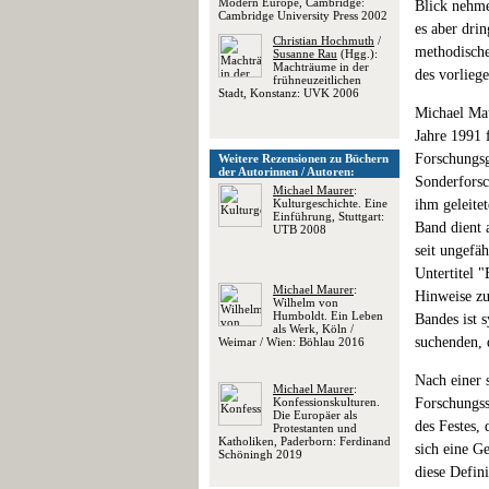
Modern Europe, Cambridge:
Blick nehme
Cambridge University Press 2002
es aber dri
Christian Hochmuth
/
methodische
Susanne Rau
(Hgg.):
Machträume in der
des vorlieg
frühneuzeitlichen
Stadt, Konstanz: UVK 2006
Michael Mau
Jahre 1991 f
Forschungsg
Weitere Rezensionen zu Büchern
der Autorinnen / Autoren:
Sonderforsc
Michael Maurer
:
Kulturgeschichte. Eine
ihm geleite
Einführung, Stuttgart:
Band dient 
UTB 2008
seit ungefäh
Untertitel 
Michael Maurer
:
Hinweise zu
Wilhelm von
Humboldt. Ein Leben
Bandes ist 
als Werk, Köln /
suchenden, 
Weimar / Wien: Böhlau 2016
Nach einer 
Michael Maurer
:
Konfessionskulturen.
Forschungss
Die Europäer als
des Festes,
Protestanten und
Katholiken, Paderborn: Ferdinand
sich eine G
Schöningh 2019
diese Defin