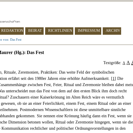
REDAKTION
BEIRAT
RICHTLINIEN
IMPRESSUM
ARCHIV
n von: Das Fest
aurer (Hg.): Das Fest
A
Textgröße:
A
rn, Rituale, Zeremonien, Praktiken: Das weite Feld der symbolischen
on erfährt seit den 1980er Jahren eine erhöhte Aufmerksamkeit. [
1
] Die
Zusammenhänge zwischen Fest, Feier, Ritual und Zeremonie bleiben dabei meis
Was unterscheidet nun das Fest von dem auf den ersten Blick ihm doch recht
itual? Zuschauern einer Kaiserkrönung im Alten Reich wäre es vermutlich
 gewesen, ob sie an einer Feierlichkeit, einem Fest, einem Ritual oder an einer
eilnehmen. Postmodernen Wissenschaftlern ist diese unmittelbare sinnliche
abhanden gekommen. Sie nennen eine Krönung häufig dann ein Fest, wenn sie
tische Dimension betonen wollen, Ritual oder Zeremonie hingegen, wenn sie die
 Kommunikation rechtlicher und politischer Ordnungsvorstellungen in den