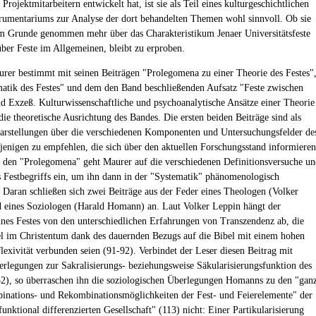
Projektmitarbeitern entwickelt hat, ist sie als Teil eines kulturgeschichtlichen
trumentariums zur Analyse der dort behandelten Themen wohl sinnvoll. Ob sie
im Grunde genommen mehr über das Charakteristikum Jenaer Universitätsfeste
 über Feste im Allgemeinen, bleibt zu erproben.
rer bestimmt mit seinen Beiträgen "Prolegomena zu einer Theorie des Festes"
atik des Festes" und dem den Band beschließenden Aufsatz "Feste zwischen
 Exzeß. Kulturwissenschaftliche und psychoanalytische Ansätze einer Theorie
die theoretische Ausrichtung des Bandes. Die ersten beiden Beiträge sind als
arstellungen über die verschiedenen Komponenten und Untersuchungsfelder de
enigen zu empfehlen, die sich über den aktuellen Forschungsstand informieren
 den "Prolegomena" geht Maurer auf die verschiedenen Definitionsversuche un
s Festbegriffs ein, um ihn dann in der "Systematik" phänomenologisch
. Daran schließen sich zwei Beiträge aus der Feder eines Theologen (Volker
 eines Soziologen (Harald Homann) an. Laut Volker Leppin hängt der
ines Festes von den unterschiedlichen Erfahrungen von Transzendenz ab, die
l im Christentum dank des dauernden Bezugs auf die Bibel mit einem hohen
lexivität verbunden seien (91-92). Verbindet der Leser diesen Beitrag mit
rlegungen zur Sakralisierungs- beziehungsweise Säkularisierungsfunktion des
52), so überraschen ihn die soziologischen Überlegungen Homanns zu den "gan
nations- und Rekombinationsmöglichkeiten der Fest- und Feierelemente" der
unktional differenzierten Gesellschaft" (113) nicht: Einer Partikularisierung