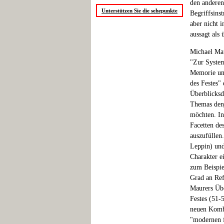
den anderen 
Unterstützen Sie die sehepunkte
Begriffsins
aber nicht 
aussagt als
Michael Mau
"Zur System
Memorie und
des Festes" 
Überblicksd
Themas denj
möchten. In
Facetten de
auszufüllen
Leppin) und
Charakter e
zum Beispie
Grad an Ref
Maurers Übe
Festes (51-
neuen Kombi
"modernen f