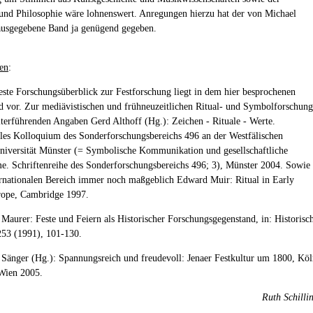
und Philosophie wäre lohnenswert. Anregungen hierzu hat der von Michael
ausgegebene Band ja genügend gegeben.
en
:
este Forschungsüberblick zur Festforschung liegt in dem hier besprochenen
vor. Zur mediävistischen und frühneuzeitlichen Ritual- und Symbolforschung
iterführenden Angaben Gerd Althoff (Hg.): Zeichen - Rituale - Werte.
ales Kolloquium des Sonderforschungsbereichs 496 an der Westfälischen
iversität Münster (= Symbolische Kommunikation und gesellschaftliche
e. Schriftenreihe des Sonderforschungsbereichs 496; 3), Münster 2004. Sowie
ernationalen Bereich immer noch maßgeblich Edward Muir: Ritual in Early
ope, Cambridge 1997.
 Maurer: Feste und Feiern als Historischer Forschungsgegenstand, in: Historisc
 253 (1991), 101-130.
 Sänger (Hg.): Spannungsreich und freudevoll: Jenaer Festkultur um 1800, Kö
Wien 2005.
Ruth Schilli