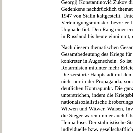
Georgij Konstantinovič Žukov die
Gedenkens nachdrücklich themati
1947 von Stalin kaltgestellt. Un
Verteidigungsminister, bevor er
Ungnade fiel. Den Rang einer er
in Russland bis heute einnimmt, e
Nach diesem thematischen Gesam
Gesamtbedeutung des Kriegs für 
konkreter in Augenschein. So ist 
Rotarmisten mitunter mehr Erleic
Die zerstörte Hauptstadt mit den
nicht nur in der Propaganda, sond
deutlichen Kontrapunkt. Die gan
unterstrichen, indem die Kriegsbi
nationalsozialistische Eroberung
Witwen und Witwer, Waisen, Inva
die Sieger waren immer auch Übe
Heimatlose. Der stalinistische St
individuelle bzw. gesellschaftli