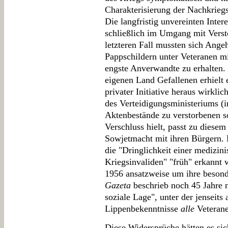
Charakterisierung der Nachkrieg
Die langfristig unvereinten Inte
schließlich im Umgang mit Verst
letzteren Fall mussten sich Ange
Pappschildern unter Veteranen m
engste Anverwandte zu erhalten.
eigenen Land Gefallenen erhielt 
privater Initiative heraus wirkli
des Verteidigungsministeriums (
Aktenbestände zu verstorbenen s
Verschluss hielt, passt zu diese
Sowjetmacht mit ihren Bürgern. D
die "Dringlichkeit einer medizi
Kriegsinvaliden" "früh" erkannt
1956 ansatzweise um ihre besond
Gazeta
beschrieb noch 45 Jahre 
soziale Lage", unter der jenseits
Lippenbekenntnisse
alle
Veterane
Diese Widersprüche hätten es sich