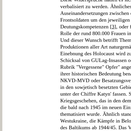
verbalisiert zu werden. Ähnliches
Auseinandersetzungen zwischen 
Frontsoldaten um den jeweiligen 
Deutungskompetenzen [
3
], oder
Rolle der rund 800.000 Frauen in
Und dieser Wunsch betrifft Them
Produktionen aller Art naturgemä
Einebnung des Holocaust wird z
Schicksal von GULag-Insassen od
Rubrik "Vergessene" Opfer" anger
ihrer historischen Bedeutung be
NKVD-MVD oder Besatzungsverb
in den sowjetisch besetzten Gebi
unter der Chiffre Katyn' fassen. 
Kriegsgeschehen, das in den dem
die bald nach 1945 im neuen Einf
thematisiert wurde. Ähnlich stan
Westukraine, die Kämpfe in Belo
des Baltikums ab 1944/45. Das 