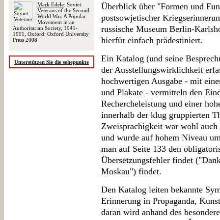
Mark Edele
: Soviet
Überblick über "Formen und Fun
Veterans of the Second
postsowjetischer Kriegserinnerun
World War. A Popular
Movement in an
russische Museum Berlin-Karlshor
Authoritarian Society, 1941-
1991, Oxford: Oxford University
hierfür einfach prädestiniert.
Press 2008
Ein Katalog (und seine Besprechu
Unterstützen Sie die sehepunkte
der Ausstellungswirklichkeit erf
hochwertigen Ausgabe - mit einer
und Plakate - vermitteln den Ein
Rechercheleistung und einer hoh
innerhalb der klug gruppierten 
Zweisprachigkeit war wohl auch -
und wurde auf hohem Niveau umg
man auf Seite 133 den obligatori
Übersetzungsfehler findet ("Dank
Moskau") findet.
Den Katalog leiten bekannte Sym
Erinnerung in Propaganda, Kuns
daran wird anhand des besondere