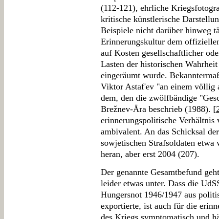
(112-121), ehrliche Kriegsfotogr
kritische künstlerische Darstell
Beispiele nicht darüber hinweg t
Erinnerungskultur dem offiziell
auf Kosten gesellschaftlicher ode
Lasten der historischen Wahrhei
eingeräumt wurde. Bekanntermaßen
Viktor Astaf'ev "an einem völlig
dem, den die zwölfbändige "Gesc
Brežnev-Ära beschrieb (1988). [
erinnerungspolitische Verhältnis 
ambivalent. An das Schicksal de
sowjetischen Strafsoldaten etwa 
heran, aber erst 2004 (207).
Der genannte Gesamtbefund geht 
leider etwas unter. Dass die Ud
Hungersnot 1946/1947 aus polit
exportierte, ist auch für die erin
des Kriegs symptomatisch und hät