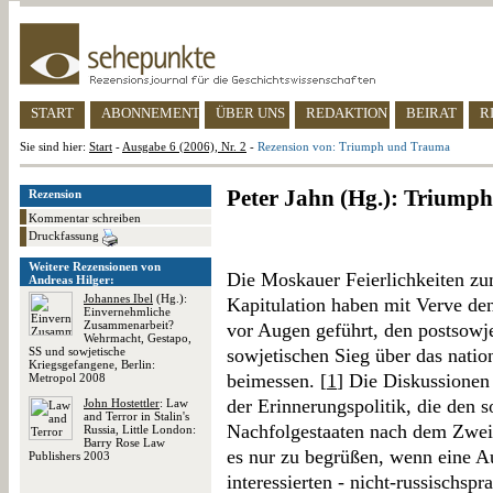
START
ABONNEMENT
ÜBER UNS
REDAKTION
BEIRAT
R
Sie sind hier:
Start
-
Ausgabe 6 (2006), Nr. 2
-
Rezension von: Triumph und Trauma
Peter Jahn (Hg.): Triump
Rezension
Kommentar schreiben
Druckfassung
Weitere Rezensionen von
Die Moskauer Feierlichkeiten zu
Andreas Hilger:
Johannes Ibel
(Hg.):
Kapitulation haben mit Verve de
Einvernehmliche
Zusammenarbeit?
vor Augen geführt, den postsowj
Wehrmacht, Gestapo,
SS und sowjetische
sowjetischen Sieg über das natio
Kriegsgefangene, Berlin:
beimessen. [
1
] Die Diskussionen
Metropol 2008
der Erinnerungspolitik, die den 
John Hostettler
: Law
and Terror in Stalin's
Nachfolgestaaten nach dem Zweite
Russia, Little London:
Barry Rose Law
es nur zu begrüßen, wenn eine A
Publishers 2003
interessierten - nicht-russischspr