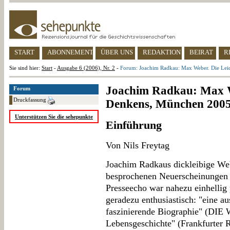
START
ABONNEMENT
ÜBER UNS
REDAKTION
BEIRAT
R
Sie sind hier:
Start
-
Ausgabe 6 (2006), Nr. 2
-
Forum: Joachim Radkau: Max Weber. Die Lei
Joachim Radkau: Max We
Forum
Druckfassung
Denkens, München 200
Unterstützen Sie die sehepunkte
Einführung
Von Nils Freytag
Joachim Radkaus dickleibige Web
besprochenen Neuerscheinungen 
Presseecho war nahezu einhellig 
geradezu enthusiastisch: "eine a
faszinierende Biographie" (DIE 
Lebensgeschichte" (Frankfurter R