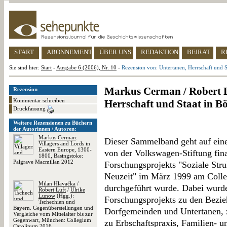
START
ABONNEMENT
ÜBER UNS
REDAKTION
BEIRAT
R
Sie sind hier:
Start
-
Ausgabe 6 (2006), Nr. 10
-
Rezension von: Untertanen, Herrschaft und 
Markus Cerman / Robert L
Rezension
Kommentar schreiben
Herrschaft und Staat in 
Druckfassung
Weitere Rezensionen zu Büchern
der Autorinnen / Autoren:
Markus Cerman
:
Dieser Sammelband geht auf ein
Villagers and Lords in
Eastern Europe, 1300-
von der Volkswagen-Stiftung fina
1800, Basingstoke:
Palgrave Macmillan 2012
Forschungsprojekts "Soziale Str
Neuzeit" im März 1999 am Coll
Milan Hlavačka
/
durchgeführt wurde. Dabei wurd
Robert Luft
/
Ulrike
Lunow
(Hgg.):
Forschungsprojekts zu den Bezie
Tschechien und
Bayern. Gegenüberstellungen und
Dorfgemeinden und Untertanen, z
Vergleiche vom Mittelalter bis zur
Gegenwart, München: Collegium
zu Erbschaftspraxis, Familien- u
Carolinum 2016