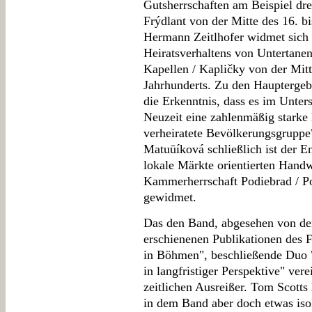
Gutsherrschaften am Beispiel dre
Frýdlant von der Mitte des 16. bi
Hermann Zeitlhofer widmet sich 
Heiratsverhaltens von Untertane
Kapellen / Kapličky von der Mitte
Jahrhunderts. Zu den Hauptergebn
die Erkenntnis, dass es im Unte
Neuzeit eine zahlenmäßig starke 
verheiratete Bevölkerungsgruppe
Matuūíková schließlich ist der E
lokale Märkte orientierten Hand
Kammerherrschaft Podiebrad / Po
gewidmet.
Das den Band, abgesehen von de
erschienenen Publikationen des F
in Böhmen", beschließende Duo "
in langfristiger Perspektive" ver
zeitlichen Ausreißer. Tom Scotts
in dem Band aber doch etwas isol