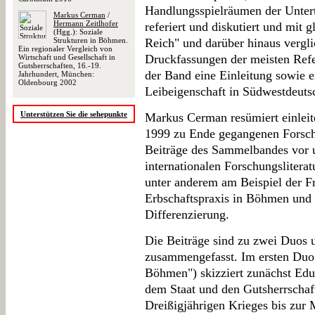
Handlungsspielräumen der Unter
Markus Cerman
/
Hermann Zeitlhofer
referiert und diskutiert und mit 
(Hgg.): Soziale
Strukturen in Böhmen.
Reich" und darüber hinaus vergli
Ein regionaler Vergleich von
Druckfassungen der meisten Ref
Wirtschaft und Gesellschaft in
Gutsherrschaften, 16.-19.
der Band eine Einleitung sowie 
Jahrhundert, München:
Oldenbourg 2002
Leibeigenschaft in Südwestdeuts
Unterstützen Sie die sehepunkte
Markus Cerman resümiert einleit
1999 zu Ende gegangenen Forschun
Beiträge des Sammelbandes vor u
internationalen Forschungsliterat
unter anderem am Beispiel der Fr
Erbschaftspraxis in Böhmen und 
Differenzierung.
Die Beiträge sind zu zwei Duos
zusammengefasst. Im ersten Duo 
Böhmen") skizziert zunächst Ed
dem Staat und den Gutsherrscha
Dreißigjährigen Krieges bis zur M