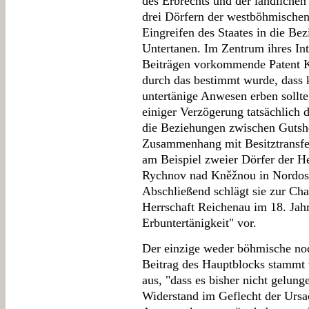
des Erbrechts und der ländlichen
drei Dörfern der westböhmischen 
Eingreifen des Staates in die Be
Untertanen. Im Zentrum ihres Int
Beiträgen vorkommende Patent Ka
durch das bestimmt wurde, dass k
untertänige Anwesen erben sollte
einiger Verzögerung tatsächlich 
die Beziehungen zwischen Gutshe
Zusammenhang mit Besitztransfer
am Beispiel zweier Dörfer der H
Rychnov nad Kněžnou in Nordos
Abschließend schlägt sie zur Char
Herrschaft Reichenau im 18. Jahr
Erbuntertänigkeit" vor.
Der einzige weder böhmische no
Beitrag des Hauptblocks stammt
aus, "dass es bisher nicht gelun
Widerstand im Geflecht der Ursac