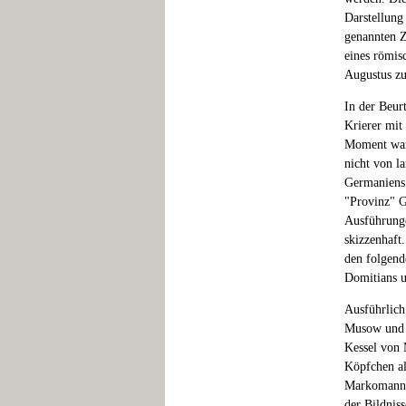
Darstellung
genannten Z
eines römis
Augustus zu 
In der Beur
Krierer mit 
Moment war,
nicht von l
Germaniens 
"Provinz" G
Ausführunge
skizzenhaft
den folgend
Domitians 
Ausführlich
Musow und C
Kessel von 
Köpfchen als
Markomannen
der Bildnis