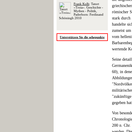
Frank Kolb
: Tatort
griechische
»Troia«. Geschichte -
Mythen - Politik,
römischer S
Paderborn: Ferdinand
stark durch
Schöningh 2010
handelte si
zumeist um 
vom helleni
Unterstützen Sie die sehepunkte
Barbarenbeg
wertende K
Seine detai
Germaneniko
60), in den
Abbildungen
"Nordvölker
militärisch
"zukünftige
gegeben hat
Von besonde
Chronologie
200 n. Chr.
werden. Die 