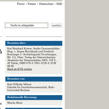
-
-
-
Presse
Partner
Datenschutz
Hilfe
Rezension über:
Karl Reinhard Krierer: Antike Germanenbilder.
A
Hrsg. v. Jürgen Borchhardt und Friedrich
Krinzinger (= Archäologische Forschungen;
Bd. 11), Wien: Verlag der Österreichischen
Akademie der Wissenschaften 2004, 259 S.,
49 Tafeln, ISBN 978-3-7001-3239-4, EUR
98,90
Buch im KVK suchen
Rezension von:
Karl-Wilhelm Welwei
Fakultät für Geschichtswissenschaft, Ruhr-
Universität Bochum
Redaktionelle Betreuung:
Mischa Meier
st
r