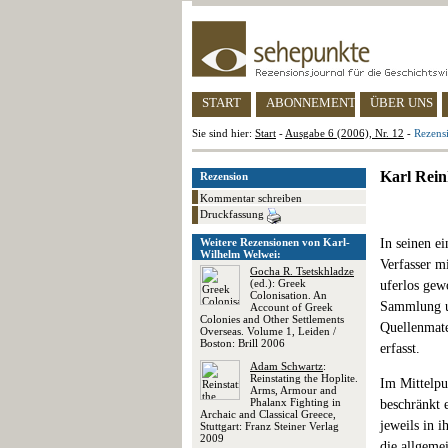
START
ABONNEMENT
ÜBER UNS
Sie sind hier:
Start
-
Ausgabe 6 (2006), Nr. 12
-
Rezens
Karl Rein
Rezension
Kommentar schreiben
Druckfassung
Weitere Rezensionen von Karl-
In seinen e
Wilhelm Welwei:
Verfasser m
Gocha R. Tsetskhladze
(ed.): Greek
uferlos gew
Colonisation. An
Sammlung un
Account of Greek
Colonies and Other Settlements
Quellenmate
Overseas. Volume 1, Leiden /
Boston: Brill 2006
erfasst.
Adam Schwartz
:
Reinstating the Hoplite.
Im Mittelpu
Arms, Armour and
Phalanx Fighting in
beschränkt 
Archaic and Classical Greece,
jeweils in 
Stuttgart: Franz Steiner Verlag
2009
die allgeme