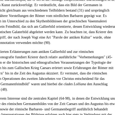
n Kunst zurückverfolgt. Er verdeutlicht, dass ein Bild der Germanen in
icht gleichsam aus verschiedenen Teilbildern bestand (31) und ursprünglich
 ältere Vorstellungen der Römer vom nördlichen Barbaren geprägt war. Es
ch im Unterschied zu den Skythenbildnissen der griechischen Vasenmalerei
ein Feindbild, das sich am Gallierbild orientierte, dessen Entwicklung wieder
stischen Galaterbild abgeleitet werden kann. Zu beachten ist, dass Krierer den
riff, der nach Joseph Vogt eine Art "Parole der antiken Kultur" wurde, ohne
onnotation verwenden möchte (90).
llierten Erläuterungen zum antiken Gallierbild und zur römischen
nografie fundiert Krierer durch relativ ausführliche "Vorbemerkungen" (45-
en er die historischen und ethnografischen Voraussetzungen der Typologie der
 bis zum Gallischen Krieg Caesars erörtert sowie Erfahrungen der Römer mit
n" bis in die Zeit des Augustus skizziert. Er vermutet, dass die römischen
en Operationen des zweiten Jahrzehntes vor Christus entscheidend für das
 Germanenfeindbild" waren und hierbei die
clades Lolliana
den Ausschlag
 (48).
rem Interesse sind die zentralen Kapitel (64-98), in denen die Entwicklung un
 des römischen Germanenbildes von der Zeit Caesars und des Augustus bis etw
 sowie der römische Barbaren- und Germanenbegriff ausführlich behandelt
Interpretationen der Bildnisse erfolgen auch hier stets in Verbindung mit der