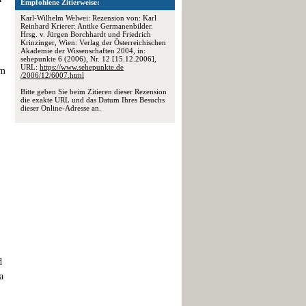
Empfohlene Zitierweise:
Karl-Wilhelm Welwei: Rezension von: Karl
Reinhard Krierer: Antike Germanenbilder.
Hrsg. v. Jürgen Borchhardt und Friedrich
Krinzinger, Wien: Verlag der Österreichischen
Akademie der Wissenschaften 2004, in:
sehepunkte 6 (2006), Nr. 12 [15.12.2006],
URL:
https://www.sehepunkte.de
um
/2006/12/6007.html
Bitte geben Sie beim Zitieren dieser Rezension
die exakte URL und das Datum Ihres Besuchs
dieser Online-Adresse an.
d
a