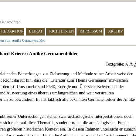
REDAKTION
BEIRAT
RICHTLINIEN
IMPRESSUM
ARCHIV
ion von: Antike Germanenbilder
hard Krierer: Antike Germanenbilder
A
Textgröße:
A
inleitenden Bemerkungen zur Zielsetzung und Methode seiner Arbeit weist der
it Recht darauf hin, dass die "Literatur zum Thema Germanen" inzwischen
orden ist. Umso mehr sind Fleiß, Energie und Übersicht Krierers bei der
d Auswertung eines überaus umfangreichen und weit verstreuten
rials zu bewundern. Er hat faktisch alle bekannten Germanenbilder der Antike
nkt seiner Untersuchungen stehen zwar archäologische Interpretationen, doch
er sich nicht auf diese Thematik, sondern ordnet die archäologischen Funde
ihren größeren historischen Kontext ein. In diesem Rahmen untersucht er zunäch
ine Barbarentopik, die er bis in die Anfänge entsprechender Darstellungen in de