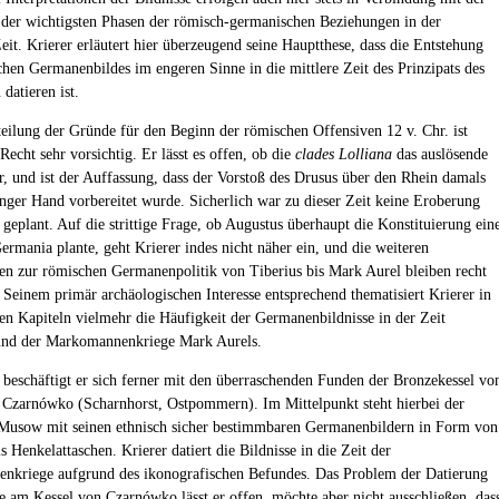
 der wichtigsten Phasen der römisch-germanischen Beziehungen in der
eit. Krierer erläutert hier überzeugend seine Hauptthese, dass die Entstehung
chen Germanenbildes im engeren Sinne in die mittlere Zeit des Prinzipats des
datieren ist.
teilung der Gründe für den Beginn der römischen Offensiven 12 v. Chr. ist
Recht sehr vorsichtig. Er lässt es offen, ob die
clades Lolliana
das auslösende
 und ist der Auffassung, dass der Vorstoß des Drusus über den Rhein damals
anger Hand vorbereitet wurde. Sicherlich war zu dieser Zeit keine Eroberung
geplant. Auf die strittige Frage, ob Augustus überhaupt die Konstituierung ein
ermania plante, geht Krierer indes nicht näher ein, und die weiteren
n zur römischen Germanenpolitik von Tiberius bis Mark Aurel bleiben recht
. Seinem primär archäologischen Interesse entsprechend thematisiert Krierer in
en Kapiteln vielmehr die Häufigkeit der Germanenbildnisse in der Zeit
und der Markomannenkriege Mark Aurels.
 beschäftigt er sich ferner mit den überraschenden Funden der Bronzekessel vo
zarnówko (Scharnhorst, Ostpommern). Im Mittelpunkt steht hierbei der
Musow mit seinen ethnisch sicher bestimmbaren Germanenbildern in Form von
 Henkelattaschen. Krierer datiert die Bildnisse in die Zeit der
kriege aufgrund des ikonografischen Befundes. Das Problem der Datierung
se am Kessel von Czarnówko lässt er offen, möchte aber nicht ausschließen, das