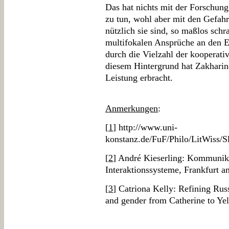
Das hat nichts mit der Forschung
zu tun, wohl aber mit den Gefah
nützlich sie sind, so maßlos sch
multifokalen Ansprüche an den E
durch die Vielzahl der kooperati
diesem Hintergrund hat Zakharine
Leistung erbracht.
Anmerkungen
:
[
1
] http://www.uni-
konstanz.de/FuF/Philo/LitWiss/
[
2
] André Kieserling: Kommunik
Interaktionssysteme, Frankfurt 
[
3
] Catriona Kelly: Refining Russi
and gender from Catherine to Yel