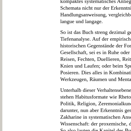
kompaktes systematisches Anlie
Schemata nicht nur der Erkenntni
Handlungsanweisung, vergleichba
langue und langage.
So ist das Buch streng dezimal g
Tiefenanalyse. Auf der empirisch
historischen Gegenstände der For
Gesellschaft, sei es in Ruhe od
Reisen, Fechten, Duellieren, Rei
Knien und Laufen; oder beim Spr
Posieren. Dies alles in Kombina
Werkzeugen, Räumen und Mental
Unterhalb dieser Verhaltensebene
stehen Habitusformate wie Rhetor
Politik, Religion, Zeremonialk
darunter, nun aber Erkenntnis gen
Zakharine in systematischen Ans
Wissenschaft: der proxemische, d
So also lauten die Kapitel des 