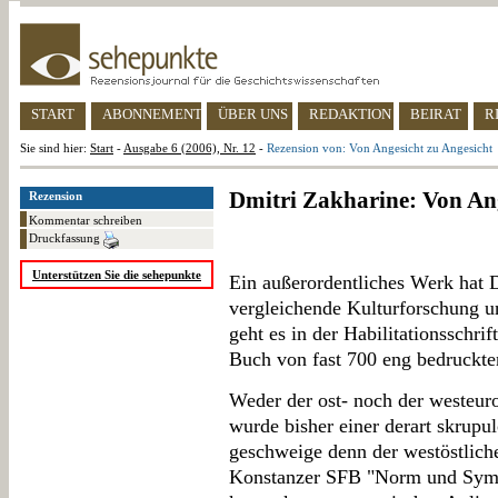
START
ABONNEMENT
ÜBER UNS
REDAKTION
BEIRAT
R
Sie sind hier:
Start
-
Ausgabe 6 (2006), Nr. 12
-
Rezension von: Von Angesicht zu Angesicht
Dmitri Zakharine: Von Ang
Rezension
Kommentar schreiben
Druckfassung
Unterstützen Sie die sehepunkte
Ein außerordentliches Werk hat 
vergleichende Kulturforschung u
geht es in der Habilitationsschrif
Buch von fast 700 eng bedruckten
Weder der ost- noch der westeu
wurde bisher einer derart skrupu
geschweige denn der westöstliche
Konstanzer SFB "Norm und Symbo