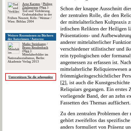
Arne Karsten
/
Philipp
Zitzlsperger
(Hgg.):
Schon der knappe Ausschnitt dies
Tod und Verklärung.
der zentralen Rolle, die den Reliq
Grabmalskultur in der
Frühen Neuzeit, Köln / Weimar /
der mittelalterlichen Kultpraxi
Wien: Böhlau 2004
irdischen Relikten der Heiligen lä
Präsentations- und Aufbewahrun
Weitere Rezensionen zu Büchern
der Autorinnen / Autoren:
anderer mittelalterlicher Funktio
Maike Steinkamp
/
Bruno Reudenbach
verschiedener stilistischer und i
(Hgg.):
Mittelalterbilder im
rein typologischen oder formana
Nationalsozialismus, Berlin:
angemessen zu erfassen ist. Na
Akademie Verlag 2013
mittelalterliche Reliquienwesen 
frömmigkeitsgeschichtlicher Pers
Unterstützen Sie die sehepunkte
[
2
], ist auch die Kunstgeschicht
Reliquiars gegangen. Ein erstes 
vorliegende Band, der an zehn e
Fassetten des Themas auffächert.
Zu den zentralen Problemen der m
gehört zweifellos das spezifische
anders formuliert von Präsenz u