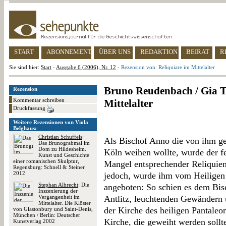
START
ABONNEMENT
ÜBER UNS
REDAKTION
BEIRAT
R
Sie sind hier:
Start
-
Ausgabe 6 (2006), Nr. 12
-
Rezension von: Reliquiare im Mittelalter
Bruno Reudenbach / Gia To
Rezension
Kommentar schreiben
Mittelalter
Druckfassung
Weitere Rezensionen von Viola
Belghaus:
Christian Schuffels
:
Als Bischof Anno die von ihm ge
Das Brunograbmal im
Dom zu Hildesheim.
Köln weihen wollte, wurde der fe
Kunst und Geschichte
einer romanischen Skulptur,
Mangel entsprechender Reliquien
Regensburg: Schnell & Steiner
2012
jedoch, wurde ihm vom Heiligen 
Stephan Albrecht
: Die
angeboten: So schien es dem Bis
Inszenierung der
Vergangenheit im
Antlitz, leuchtenden Gewändern
Mittelalter. Die Klöster
der Kirche des heiligen Pantaleo
von Glastonbury und Saint-Denis,
München / Berlin: Deutscher
Kirche, die geweiht werden sollte
Kunstverlag 2002