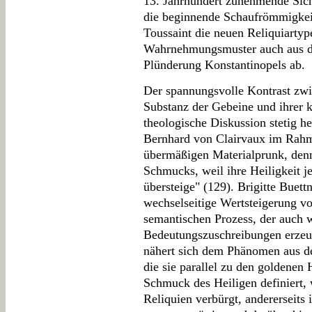
13. Jahrhundert zunehmende Sicht
die beginnende Schaufrömmigkeit
Toussaint die neuen Reliquiarty
Wahrnehmungsmuster auch aus d
Plünderung Konstantinopels ab.
Der spannungsvolle Kontrast zwi
Substanz der Gebeine und ihrer k
theologische Diskussion stetig h
Bernhard von Clairvaux im Rahme
übermäßigen Materialprunk, denn
Schmucks, weil ihre Heiligkeit j
übersteige" (129). Brigitte Buett
wechselseitige Wertsteigerung v
semantischen Prozess, der auch w
Bedeutungszuschreibungen erze
nähert sich dem Phänomen aus de
die sie parallel zu den goldenen 
Schmuck des Heiligen definiert, w
Reliquien verbürgt, andererseits 