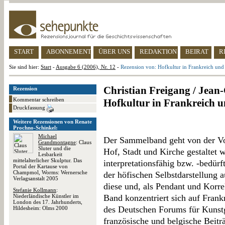
START
ABONNEMENT
ÜBER UNS
REDAKTION
BEIRAT
R
Sie sind hier:
Start
-
Ausgabe 6 (2006), Nr. 12
-
Rezension von: Hofkultur in Frankreich und 
Christian Freigang / Jean
Rezension
Kommentar schreiben
Hofkultur in Frankreich u
Druckfassung
Weitere Rezensionen von Renate
Prochno-Schinkel:
Michael
Der Sammelband geht von der Vor
Grandmontagne
: Claus
Sluter und die
Hof, Stadt und Kirche gestaltet w
Lesbarkeit
mittelalterlicher Skulptur. Das
interpretationsfähig bzw. -bedürfti
Portal der Kartause von
Champmol, Worms: Wernersche
der höfischen Selbstdarstellung 
Verlagsanstalt 2005
diese und, als Pendant und Korre
Stefanie Kollmann
:
Niederländische Künstler im
Band konzentriert sich auf Frank
London des 17. Jahrhunderts,
des Deutschen Forums für Kunstge
Hildesheim: Olms 2000
französische und belgische Beitr