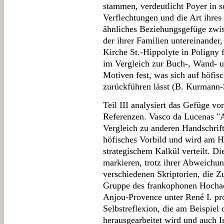
stammen, verdeutlicht Poyer in se
Verflechtungen und die Art ihre
ähnliches Beziehungsgefüge zwi
der ihrer Familien untereinander
Kirche St.-Hippolyte in Poligny f
im Vergleich zur Buch-, Wand- u
Motiven fest, was sich auf höfis
zurückführen lässt (B. Kurmann
Teil III analysiert das Gefüge v
Referenzen. Vasco da Lucenas "A
Vergleich zu anderen Handschrifte
höfisches Vorbild und wird am H
strategischem Kalkül verteilt. D
markieren, trotz ihrer Abweichu
verschiedenen Skriptorien, die 
Gruppe des frankophonen Hochad
Anjou-Provence unter René I. pro
Selbstreflexion, die am Beispiel d
herausgearbeitet wird und auch I