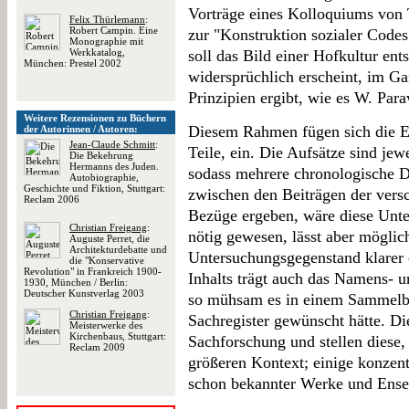
Vorträge eines Kolloquiums von 
Felix Thürlemann
:
Robert Campin. Eine
zur "Konstruktion sozialer Code
Monographie mit
Werkkatalog,
soll das Bild einer Hofkultur ent
München: Prestel 2002
widersprüchlich erscheint, im Ga
Prinzipien ergibt, wie es W. Para
Weitere Rezensionen zu Büchern
Diesem Rahmen fügen sich die Ein
der Autorinnen / Autoren:
Jean-Claude Schmitt
:
Teile, ein. Die Aufsätze sind jew
Die Bekehrung
Hermanns des Juden.
sodass mehrere chronologische D
Autobiographie,
Geschichte und Fiktion, Stuttgart:
zwischen den Beiträgen der versc
Reclam 2006
Bezüge ergeben, wäre diese Unte
Christian Freigang
:
nötig gewesen, lässt aber mögli
Auguste Perret, die
Architekturdebatte und
Untersuchungsgegenstand klarer 
die "Konservative
Revolution" in Frankreich 1900-
Inhalts trägt auch das Namens- u
1930, München / Berlin:
Deutscher Kunstverlag 2003
so mühsam es in einem Sammelban
Christian Freigang
:
Sachregister gewünscht hätte. Di
Meisterwerke des
Kirchenbaus, Stuttgart:
Sachforschung und stellen diese,
Reclam 2009
größeren Kontext; einige konzentr
schon bekannter Werke und Ense