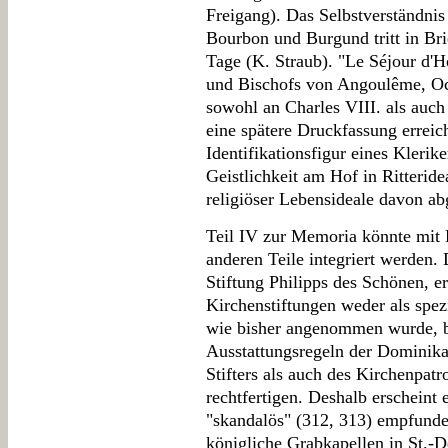
Freigang). Das Selbstverständni
Bourbon und Burgund tritt in Br
Tage (K. Straub). "Le Séjour d'H
und Bischofs von Angoulême, Oct
sowohl an Charles VIII. als auch
eine spätere Druckfassung erreic
Identifikationsfigur eines Klerik
Geistlichkeit am Hof in Ritteride
religiöser Lebensideale davon ab
Teil IV zur Memoria könnte mit 
anderen Teile integriert werden. 
Stiftung Philipps des Schönen, e
Kirchenstiftungen weder als spezi
wie bisher angenommen wurde, b
Ausstattungsregeln der Dominika
Stifters als auch des Kirchenpa
rechtfertigen. Deshalb erscheint 
"skandalös" (312, 313) empfunde
königliche Grabkapellen in St.-De