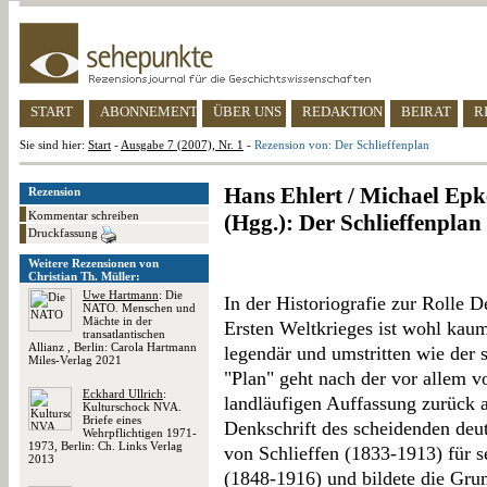
START
ABONNEMENT
ÜBER UNS
REDAKTION
BEIRAT
R
Sie sind hier:
Start
-
Ausgabe 7 (2007), Nr. 1
-
Rezension von: Der Schlieffenplan
Hans Ehlert / Michael Epk
Rezension
Kommentar schreiben
(Hgg.): Der Schlieffenplan
Druckfassung
Weitere Rezensionen von
Christian Th. Müller:
Uwe Hartmann
: Die
In der Historiografie zur Rolle 
NATO. Menschen und
Mächte in der
Ersten Weltkrieges ist wohl ka
transatlantischen
Allianz , Berlin: Carola Hartmann
legendär und umstritten wie der 
Miles-Verlag 2021
"Plan" geht nach der vor allem v
Eckhard Ullrich
:
landläufigen Auffassung zurück 
Kulturschock NVA.
Briefe eines
Denkschrift des scheidenden deu
Wehrpflichtigen 1971-
1973, Berlin: Ch. Links Verlag
von Schlieffen (1833-1913) für 
2013
(1848-1916) und bildete die Gru