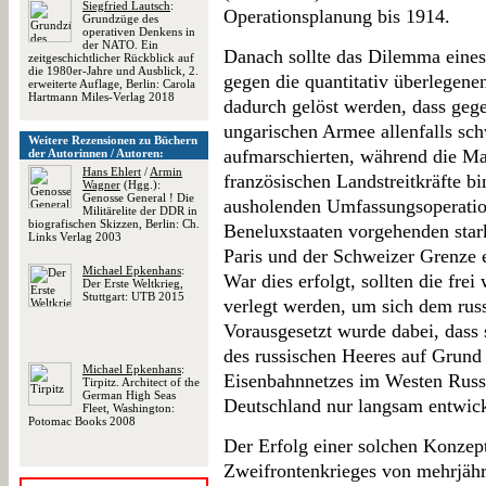
Siegfried Lautsch
:
Operationsplanung bis 1914.
Grundzüge des
operativen Denkens in
der NATO. Ein
Danach sollte das Dilemma eines
zeitgeschichtlicher Rückblick auf
die 1980er-Jahre und Ausblick, 2.
gegen die quantitativ überlegen
erweiterte Auflage, Berlin: Carola
Hartmann Miles-Verlag 2018
dadurch gelöst werden, dass gege
ungarischen Armee allenfalls sc
Weitere Rezensionen zu Büchern
aufmarschierten, während die Ma
der Autorinnen / Autoren:
Hans Ehlert
/
Armin
französischen Landstreitkräfte b
Wagner
(Hgg.):
Genosse General ! Die
ausholenden Umfassungsoperation
Militärelite der DDR in
biografischen Skizzen, Berlin: Ch.
Beneluxstaaten vorgehenden star
Links Verlag 2003
Paris und der Schweizer Grenze e
Michael Epkenhans
:
War dies erfolgt, sollten die fr
Der Erste Weltkrieg,
Stuttgart: UTB 2015
verlegt werden, um sich dem ru
Vorausgesetzt wurde dabei, das
des russischen Heeres auf Grund
Michael Epkenhans
:
Eisenbahnnetzes im Westen Russl
Tirpitz. Architect of the
German High Seas
Deutschland nur langsam entwic
Fleet, Washington:
Potomac Books 2008
Der Erfolg einer solchen Konzep
Zweifrontenkrieges von mehrjäh