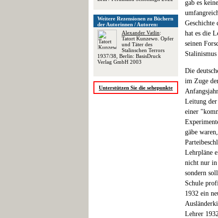
gab es kein
umfangreich
Weitere Rezensionen zu Büchern
Geschichte 
der Autorinnen / Autoren:
Alexander Vatlin
:
hat es die 
Tatort Kunzewo. Opfer
seinen Fors
und Täter des
Stalinschen Terrors
Stalinismus 
1937/38, Berlin: BasisDruck
Verlag GmbH 2003
Die deutsch
im Zuge der
Unterstützen Sie die sehepunkte
Anfangsjahr
Leitung der
einer "komm
Experimente
gäbe waren,
Parteibesch
Lehrpläne e
nicht nur i
sondern sol
Schule prof
1932 ein ne
Ausländerki
Lehrer 1932