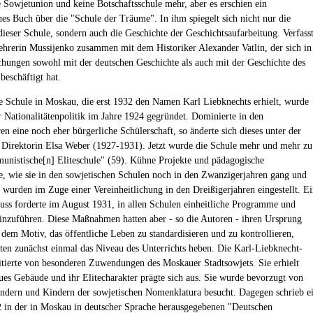
e Sowjetunion und keine Botschaftsschule mehr, aber es erschien ein
es Buch über die "Schule der Träume". In ihm spiegelt sich nicht nur die
dieser Schule, sondern auch die Geschichte der Geschichtsaufarbeitung. Verfass
Lehrerin Mussijenko zusammen mit dem Historiker Alexander Vatlin, der sich in
chungen sowohl mit der deutschen Geschichte als auch mit der Geschichte des
beschäftigt hat.
e Schule in Moskau, die erst 1932 den Namen Karl Liebknechts erhielt, wurde
 Nationalitätenpolitik im Jahre 1924 gegründet. Dominierte in den
en eine noch eher bürgerliche Schülerschaft, so änderte sich dieses unter der
 Direktorin Elsa Weber (1927-1931). Jetzt wurde die Schule mehr und mehr zu
unistische[n] Eliteschule" (59). Kühne Projekte und pädagogische
, wie sie in den sowjetischen Schulen noch in den Zwanzigerjahren gang und
 wurden im Zuge einer Vereinheitlichung in den Dreißigerjahren eingestellt. E
luss forderte im August 1931, in allen Schulen einheitliche Programme und
inzuführen. Diese Maßnahmen hatten aber - so die Autoren - ihren Ursprung
n dem Motiv, das öffentliche Leben zu standardisieren und zu kontrollieren,
lten zunächst einmal das Niveau des Unterrichts heben. Die Karl-Liebknecht-
itierte von besonderen Zuwendungen des Moskauer Stadtsowjets. Sie erhielt
ues Gebäude und ihr Elitecharakter prägte sich aus. Sie wurde bevorzugt von
ndern und Kindern der sowjetischen Nomenklatura besucht. Dagegen schrieb e
 in der in Moskau in deutscher Sprache herausgegebenen "Deutschen