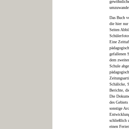
gewöhnliche
umzuwandel
Das Buch vo
die hier nu
Seiten Abbi
Schülerfoto
Eine Zeitta
pädagogisch
gefallenen 
dem zweiten
Schule abge
pädagogisch
Zeitungsart
Schälicke, 
Berichte, d
Die Dokumen
des Gebiets
sonstige Ar
Entwicklung
schließlich
einen Ferie