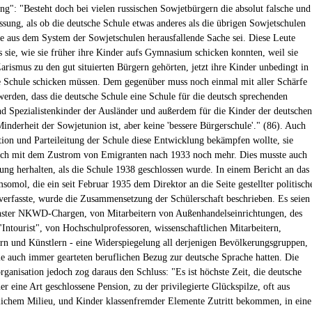
ung": "Besteht doch bei vielen russischen Sowjetbürgern die absolut falsche und
assung, als ob die deutsche Schule etwas anderes als die übrigen Sowjetschulen
ne aus dem System der Sowjetschulen herausfallende Sache sei. Diese Leute
s sie, wie sie früher ihre Kinder aufs Gymnasium schicken konnten, weil sie
arismus zu den gut situierten Bürgern gehörten, jetzt ihre Kinder unbedingt in
e Schule schicken müssen. Dem gegenüber muss noch einmal mit aller Schärfe
 werden, dass die deutsche Schule eine Schule für die deutsch sprechenden
nd Spezialistenkinder der Ausländer und außerdem für die Kinder der deutschen
Minderheit der Sowjetunion ist, aber keine 'bessere Bürgerschule'." (86). Auch
ion und Parteileitung der Schule diese Entwicklung bekämpfen wollte, sie
sich mit dem Zustrom von Emigranten nach 1933 noch mehr. Dies musste auch
ung herhalten, als die Schule 1938 geschlossen wurde. In einem Bericht an das
omol, die ein seit Februar 1935 dem Direktor an die Seite gestellter politisch
verfasste, wurde die Zusammensetzung der Schülerschaft beschrieben. Es seien
hster NKWD-Chargen, von Mitarbeitern von Außenhandelseinrichtungen, des
"Intourist", von Hochschulprofessoren, wissenschaftlichen Mitarbeitern,
lern und Künstlern - eine Widerspiegelung all derjenigen Bevölkerungsgruppen,
ie auch immer gearteten beruflichen Bezug zur deutsche Sprache hatten. Die
anisation jedoch zog daraus den Schluss: "Es ist höchste Zeit, die deutsche
er eine Art geschlossene Pension, zu der privilegierte Glückspilze, oft aus
lichem Milieu, und Kinder klassenfremder Elemente Zutritt bekommen, in eine