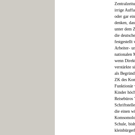
Zentralzeit
irrige Auff
oder gar ei
denken, das
unter dem Z
die deutsch
festgestellt
Arbeiter- u
nationalen 
wenn Direkt
verstärkte 
als Begründ
ZK des Koms
Funktionär 
Kinder höc
Reisebüros 
Schriftstel
die einen w
Komsomolorg
Schule, bish
kleinbürger