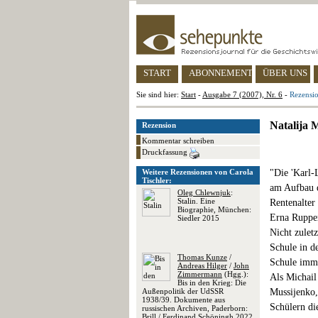
START
ABONNEMENT
ÜBER UNS
Sie sind hier:
Start
-
Ausgabe 7 (2007), Nr. 6
-
Rezensi
Natalija 
Rezension
Kommentar schreiben
Druckfassung
Weitere Rezensionen von Carola
"Die 'Karl-
Tischler:
am Aufbau d
Oleg Chlewnjuk
:
Stalin. Eine
Rentenalter
Biographie, München:
Erna Rupper
Siedler 2015
Nicht zulet
Schule in d
Thomas Kunze
/
Schule imme
Andreas Hilger
/
John
Zimmermann
(Hgg.):
Als Michail
Bis in den Krieg: Die
Außenpolitik der UdSSR
Mussijenko,
1938/39. Dokumente aus
Schülern di
russischen Archiven, Paderborn:
Brill / Ferdinand Schöningh 2022