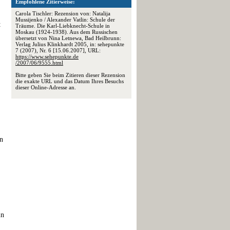
Empfohlene Zitierweise:
Carola Tischler: Rezension von: Natalija
Mussijenko / Alexander Vatlin: Schule der
t
Träume. Die Karl-Liebknecht-Schule in
Moskau (1924-1938). Aus dem Russischen
übersetzt von Nina Letnewa, Bad Heilbrunn:
Verlag Julius Klinkhardt 2005, in: sehepunkte
7 (2007), Nr. 6 [15.06.2007], URL:
https://www.sehepunkte.de
/2007/06/9555.html
Bitte geben Sie beim Zitieren dieser Rezension
die exakte URL und das Datum Ihres Besuchs
dieser Online-Adresse an.
in
in