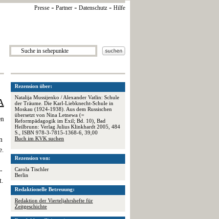
-
-
-
Presse
Partner
Datenschutz
Hilfe
Rezension über:
Natalija Mussijenko / Alexander Vatlin: Schule
A
der Träume. Die Karl-Liebknecht-Schule in
Moskau (1924-1938). Aus dem Russischen
übersetzt von Nina Letnewa (=
en
Reformpädagogik im Exil; Bd. 10), Bad
Heilbrunn: Verlag Julius Klinkhardt 2005, 484
S., ISBN 978-3-7815-1368-6, 39,00
Buch im KVK suchen
n
e.
Rezension von:
Carola Tischler
-
Berlin
t.
Redaktionelle Betreuung:
Redaktion der Vierteljahrshefte für
Zeitgeschichte