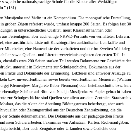
 sowjetische nationalsprachige Schule für die Kinder aller Werktätigen
n." (151).
n Mussijenko und Vatlin ist ein Kompendium. Die monografische Darstellung,
r in groben Zügen referiert wurde, umfasst knappe 200 Seiten. Es folgen fast 30
ldungen in unterschiedlicher Qualität, meist Klassenaufnahmen oder
s aus Ferienlagern, aber auch einige NKWD-Portraits von verhafteten Lehrern.
fel, eine ausführliche Liste mit Kurzbiografien ausländischer Lehrkräfte und
er Mitarbeiter, eine Namensliste der verhafteten und der im Zweiten Weltkrieg
Schüler sowie Quellen- und Literaturverzeichnis ergänzen den ersten Teil. In
, ebenfalls etwa 200 Seiten starken Teil werden Dokumente zur Geschichte der
druckt, unterteilt in Dokumente zur Schulgeschichte, Dokumente aus der
en Praxis und Dokumente der Erinnerung. Letzteres sind entweder Auszüge au
ikeln bzw. unveröffentlichten sowie bereits veröffentlichten Memoiren (Waltrau
Sergej Klementjew, Margarete Buber-Neumann) oder Briefausschnitte bzw. kur
ie ehemalige Schüler auf Bitte von Natalja Mussijenko zu Papier gebracht haben
te zur Schulgeschichte sind Quellen vor allem aus dem Zentralen Staatsarchi
 Moskau, das die Akten der Abteilung Bildungswesen beherbergt, aber auch
chivquellen oder Zeitungsartikel aus der Deutschen Zentralzeitung, die die
 der Schule dokumentieren. Die Dokumente aus der pädagogischen Praxis
 umfassen Schülerarbeiten: Faksimiles von Aufsätzen, Karten, Rechenaufgaben,
nlagerbericht, aber auch Zeugnisse oder Urkunden sowie Gedichte oder