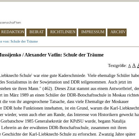
REDAKTION
BEIRAT
RICHTLINIEN
IMPRESSUM
ARCHIV
on von: Schule der Träume
Mussijenko / Alexander Vatlin: Schule der Träume
A
Textgröße:
A
Liebknecht-Schule' war eine gute Kaderschmiede. Viele ehemalige Schüler hab
es Sozialismus in der Sowjetunion und DDR teilgenommen. Auch jetzt im
 stehen sie ihren Mann." (462). Dieses Zitat stammt aus einem Antwortbrief, de
t im März 1989 an einen Schüler der DDR-Botschaftsschule in Moskau richtet
zt die von ihr angesprochene Tatsache, dass viele Ehemalige der Moskauer
er DDR hohe Funktionen innehatten, ist ein Grund, warum die Karl-Liebknecht
r wieder, wenn auch eher am Rande, das Interesse von Historikern geweckt ha
 Gorbatschow 1985 Generalsekretär der KPdSU wurde, begann Natalija
 Lehrerin an der erwähnten DDR-Botschaftsschule, zusammen mit ihren
e Geschichte der Karl-Liebknecht-Schule zu erforschen. Zwanzig Jahre später