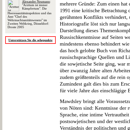
Alexander Neumann
:
mehrere Gründe: Zum einen hat d
"Arzttum ist immer
Kämpfertum". Die
1991 eine kritische Betrachtung 
Heeressanitätsinspektion und das
gerühmten Konflikts verhindert, 
Amt "Chef des
Wehrmachtsanitätswesens" im
Historiografie löst sich nur la
Zweiten Weltkrieg, Düsseldorf:
Droste 2005
Darstellung dieses Themenkomp
Russischkenntnisse auf Seiten we
Unterstützen Sie die sehepunkte
mindestens ebenso behindert wi
das hoch gelobte Buch von Rich
russischsprachige Quellen und Lit
die sowjetische Seite ging, war m
über zwanzig Jahre alten Arbeit
zudem größtenteils auf die rein o
Zumindest galt dies bis zum Ers
für viele Jahre
das
einschlägige 
Mawdsley bringt alle Voraussetzu
von Nöten sind: Kenntnisse der r
Sprache, eine intime Vertrautheit
postsowjetischen und der westlic
Verständnis der politischen und g