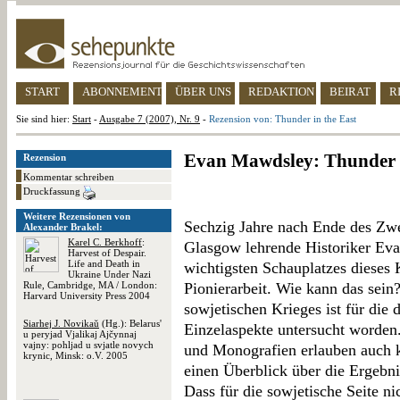
START
ABONNEMENT
ÜBER UNS
REDAKTION
BEIRAT
R
Sie sind hier:
Start
-
Ausgabe 7 (2007), Nr. 9
-
Rezension von: Thunder in the East
Evan Mawdsley: Thunder i
Rezension
Kommentar schreiben
Druckfassung
Weitere Rezensionen von
Sechzig Jahre nach Ende des Zwei
Alexander Brakel:
Karel C. Berkhoff
:
Glasgow lehrende Historiker Eva
Harvest of Despair.
Life and Death in
wichtigsten Schauplatzes dieses K
Ukraine Under Nazi
Rule, Cambridge, MA / London:
Pionierarbeit. Wie kann das sein
Harvard University Press 2004
sowjetischen Krieges ist für die d
Siarhej J. Novikaŭ
(Hg.): Belarus'
Einzelaspekte untersucht worde
u peryjad Vjalikaj Ajčynnaj
vajny: pohljad u svjatle novych
und Monografien erlauben auch k
krynic, Minsk: o.V. 2005
einen Überblick über die Ergebni
Dass für die sowjetische Seite ni