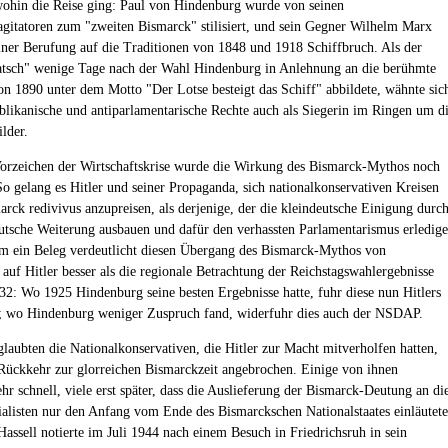
ohin die Reise ging: Paul von Hindenburg wurde von seinen
itatoren zum "zweiten Bismarck" stilisiert, und sein Gegner Wilhelm Marx
seiner Berufung auf die Traditionen von 1848 und 1918 Schiffbruch. Als der
tsch" wenige Tage nach der Wahl Hindenburg in Anlehnung an die berühmte
on 1890 unter dem Motto "Der Lotse besteigt das Schiff" abbildete, wähnte sic
ublikanische und antiparlamentarische Rechte auch als Siegerin im Ringen um d
lder.
orzeichen der Wirtschaftskrise wurde die Wirkung des Bismarck-Mythos noch
 So gelang es Hitler und seiner Propaganda, sich nationalkonservativen Kreisen
marck redivivus anzupreisen, als derjenige, der die kleindeutsche Einigung durc
utsche Weiterung ausbauen und dafür den verhassten Parlamentarismus erledig
 ein Beleg verdeutlicht diesen Übergang des Bismarck-Mythos von
auf Hitler besser als die regionale Betrachtung der Reichstagswahlergebnisse
32: Wo 1925 Hindenburg seine besten Ergebnisse hatte, fuhr diese nun Hitlers
 wo Hindenburg weniger Zuspruch fand, widerfuhr dies auch der NSDAP.
laubten die Nationalkonservativen, die Hitler zur Macht mitverholfen hatten,
 Rückkehr zur glorreichen Bismarckzeit angebrochen. Einige von ihnen
hr schnell, viele erst später, dass die Auslieferung der Bismarck-Deutung an di
ialisten nur den Anfang vom Ende des Bismarckschen Nationalstaates einläutete
Hassell notierte im Juli 1944 nach einem Besuch in Friedrichsruh in sein