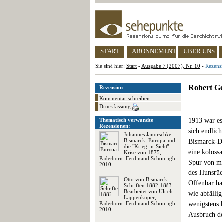
START
ABONNEMENT
ÜBER UNS
Sie sind hier:
Start
-
Ausgabe 7 (2007), Nr. 10
-
Rezens
Robert G
Rezension
Kommentar schreiben
Druckfassung
Thematisch verwandte
1913 war es
Rezensionen:
sich endlic
Johannes Janorschke
:
Bismarck, Europa und
Bismarck-D
die "Krieg-in-Sicht"-
eine koloss
Krise von 1875,
Paderborn: Ferdinand Schöningh
Spur von me
2010
des Hunsrüc
Otto von Bismarck
:
Offenbar ha
Schriften 1882-1883.
Bearbeitet von Ulrich
wie abfälli
Lappenküper,
Paderborn: Ferdinand Schöningh
wenigstens 
2010
Ausbruch de