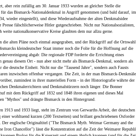
t, aber rein zufällig am 30. Januar 1933 wurden an gleicher Stelle die
 für das Bismarck-Nationaldenkmal in Angriff genommen (und bald darauf, im
34, wieder eingestellt), und diese Wiederaufnahme der alten Denkmalsidee
 Presse fälschlicherweise Hitler gutgeschrieben. Nicht nur Nationalsozialisten,
h weite nationalkonservative Kreise glaubten dem nur allzu gerne.
 die alten Pläne noch einmal ausgegraben, und der Rückgriff auf die Ortswahl
 Bismarcks kleindeutscher Staat immer noch die Folie für die Hoffnung auf die
edervereinigung abgab: Die regionale FDP forderte die Errichtung eines
 genau diesem Ort - nun aber nicht mehr als Bismarck-Denkmal, sondern als
 die deutsche Einheit. Nicht nur die "Tausend Jahre", sondern auch Fausts
ren inzwischen offenbar vergangen. Die Zeit, in der man Bismarck-Denkmäle
vorüber, zumindest in ihrer materiellen Form - in der Historiografie währte der
chen Denkmalerrichtern und Denkmalstürzern noch länger. Die Bonner
huf mit dem Rückgriff auf 1832 und 1848 ihren eigenen und dieses Mal
den "Mythos" und drängte Bismarck in den Hintergrund.
n 1913 und 1933 liegt, steht im Zentrum von Gerwarths Arbeit, der deutschen
 einer wohltuend kurzen (200 Textseiten) und brillant geschriebenen Oxforder
n. Der englische Originaltitel ("The Bismarck Myth. Weimar Germany and the
he Iron Chancellor") lässt die Konzentration auf die Zeit der Weimarer Republi
 knappen Prolog für die Kaiserzeit und einem ähnlich knappen (und für die Zei