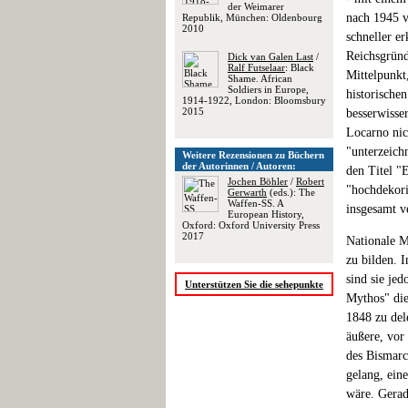
der Weimarer
nach 1945 vi
Republik, München: Oldenbourg
2010
schneller e
Reichsgründ
Dick van Galen Last
/
Ralf Futselaar
: Black
Mittelpunkt
Shame. African
Soldiers in Europe,
historischen
1914-1922, London: Bloomsbury
2015
besserwisse
Locarno nic
"unterzeich
Weitere Rezensionen zu Büchern
der Autorinnen / Autoren:
den Titel "
Jochen Böhler
/
Robert
"hochdekorie
Gerwarth
(eds.): The
Waffen-SS. A
insgesamt v
European History,
Oxford: Oxford University Press
2017
Nationale My
zu bilden. I
sind sie je
Unterstützen Sie die sehepunkte
Mythos" die
1848 zu del
äußere, vor
des Bismarc
gelang, ein
wäre. Gerad