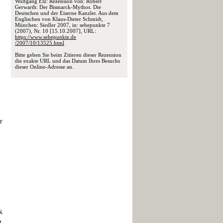
Wolfgang Elz: Rezension von: Robert
Gerwarth: Der Bismarck-Mythos. Die
Deutschen und der Eiserne Kanzler. Aus dem
Englischen von Klaus-Dieter Schmidt,
München: Siedler 2007, in: sehepunkte 7
(2007), Nr. 10 [15.10.2007], URL:
https://www.sehepunkte.de
/2007/10/13525.html
Bitte geben Sie beim Zitieren dieser Rezension
die exakte URL und das Datum Ihres Besuchs
dieser Online-Adresse an.
r
k
t