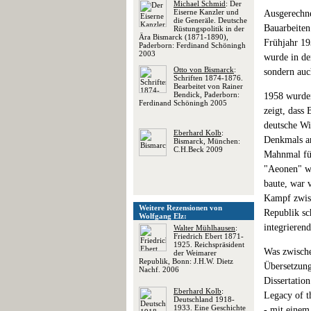
Michael Schmid
: Der
Eiserne Kanzler und
Ausgerechne
die Generäle. Deutsche
Bauarbeiten
Rüstungspolitik in der
Ära Bismarck (1871-1890),
Frühjahr 19
Paderborn: Ferdinand Schöningh
2003
wurde in der
Otto von Bismarck
:
sondern auc
Schriften 1874-1876.
Bearbeitet von Rainer
Bendick, Paderborn:
1958 wurden
Ferdinand Schöningh 2005
zeigt, dass
deutsche Wi
Eberhard Kolb
:
Denkmals an
Bismarck, München:
C.H.Beck 2009
Mahnmal für
"Aeonen" wa
baute, war 
Kampf zwis
Weitere Rezensionen von
Republik sc
Wolfgang Elz:
integrieren
Walter Mühlhausen
:
Friedrich Ebert 1871-
1925. Reichspräsident
Was zwische
der Weimarer
Republik, Bonn: J.H.W. Dietz
Übersetzung
Nachf. 2006
Dissertatio
Eberhard Kolb
:
Legacy of t
Deutschland 1918-
1933. Eine Geschichte
- mit einem