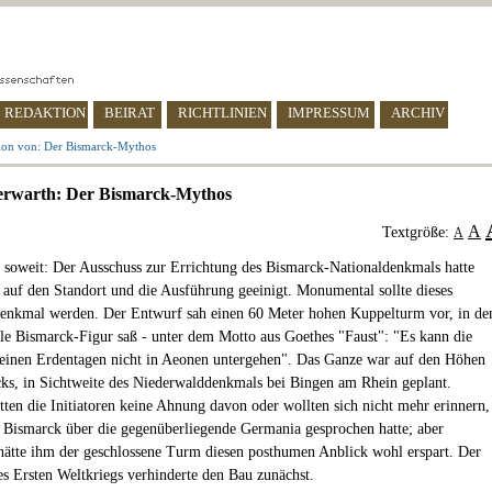
REDAKTION
BEIRAT
RICHTLINIEN
IMPRESSUM
ARCHIV
ion von: Der Bismarck-Mythos
erwarth: Der Bismarck-Mythos
A
Textgröße:
A
 soweit: Der Ausschuss zur Errichtung des Bismarck-Nationaldenkmals hatte
h auf den Standort und die Ausführung geeinigt. Monumental sollte dieses
enkmal werden. Der Entwurf sah einen 60 Meter hohen Kuppelturm vor, in d
ale Bismarck-Figur saß - unter dem Motto aus Goethes "Faust": "Es kann die
inen Erdentagen nicht in Aeonen untergehen". Das Ganze war auf den Höhen
ks, in Sichtweite des Niederwalddenkmals bei Bingen am Rhein geplant.
tten die Initiatoren keine Ahnung davon oder wollten sich nicht mehr erinnern,
g Bismarck über die gegenüberliegende Germania gesprochen hatte; aber
hätte ihm der geschlossene Turm diesen posthumen Anblick wohl erspart. Der
s Ersten Weltkriegs verhinderte den Bau zunächst.