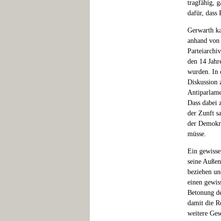
tragfähig, 
dafür, dass
Gerwarth ka
anhand von 
Parteiarchi
den 14 Jahr
wurden. In 
Diskussion 
Antiparlame
Dass dabei z
der Zunft s
der Demokr
müsse.
Ein gewisse
seine Außen
beziehen un
einen gewis
Betonung de
damit die R
weitere Ges