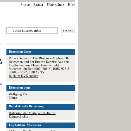
-
-
-
Presse
Partner
Datenschutz
Hilfe
Rezension über:
Robert Gerwarth: Der Bismarck-Mythos. Die
A
Deutschen und der Eiserne Kanzler. Aus dem
Englischen von Klaus-Dieter Schmidt,
München: Siedler 2007, 288 S., ISBN 978-3-
88680-871-7, EUR 19,95
Buch im KVK suchen
em
Rezension von:
Wolfgang Elz
Mainz
Redaktionelle Betreuung:
Redaktion der Vierteljahrshefte für
Zeitgeschichte
Empfohlene Zitierweise: