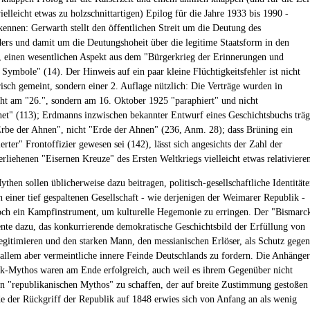
elleicht etwas zu holzschnittartigen) Epilog für die Jahre 1933 bis 1990 -
rkennen: Gerwarth stellt den öffentlichen Streit um die Deutung des
ers und damit um die Deutungshoheit über die legitime Staatsform in den
, einen wesentlichen Aspekt aus dem "Bürgerkrieg der Erinnerungen und
 Symbole" (14). Der Hinweis auf ein paar kleine Flüchtigkeitsfehler ist nicht
risch gemeint, sondern einer 2. Auflage nützlich: Die Verträge wurden in
ht am "26.", sondern am 16. Oktober 1925 "paraphiert" und nicht
net" (113); Erdmanns inzwischen bekannter Entwurf eines Geschichtsbuchs träg
Erbe der Ahnen", nicht "Erde der Ahnen" (236, Anm. 28); dass Brüning ein
rter" Frontoffizier gewesen sei (142), lässt sich angesichts der Zahl der
erliehenen "Eisernen Kreuze" des Ersten Weltkriegs vielleicht etwas relativiere
then sollen üblicherweise dazu beitragen, politisch-gesellschaftliche Identität
n einer tief gespaltenen Gesellschaft - wie derjenigen der Weimarer Republik -
doch ein Kampfinstrument, um kulturelle Hegemonie zu erringen. Der "Bismarc
nte dazu, das konkurrierende demokratische Geschichtsbild der Erfüllung von
egitimieren und den starken Mann, den messianischen Erlöser, als Schutz gegen
 allem aber vermeintliche innere Feinde Deutschlands zu fordern. Die Anhänger
k-Mythos waren am Ende erfolgreich, auch weil es ihrem Gegenüber nicht
en "republikanischen Mythos" zu schaffen, der auf breite Zustimmung gestoßen
e der Rückgriff der Republik auf 1848 erwies sich von Anfang an als wenig