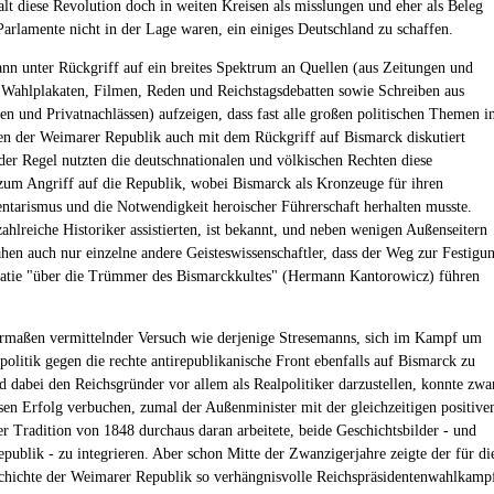
galt diese Revolution doch in weiten Kreisen als misslungen und eher als Beleg
 Parlamente nicht in der Lage waren, ein einiges Deutschland zu schaffen.
nn unter Rückgriff auf ein breites Spektrum an Quellen (aus Zeitungen und
Wahlplakaten, Filmen, Reden und Reichstagsdebatten sowie Schreiben aus
ven und Privatnachlässen) aufzeigen, dass fast alle großen politischen Themen i
en der Weimarer Republik auch mit dem Rückgriff auf Bismarck diskutiert
der Regel nutzten die deutschnationalen und völkischen Rechten diese
zum Angriff auf die Republik, wobei Bismarck als Kronzeuge für ihren
ntarismus und die Notwendigkeit heroischer Führerschaft herhalten musste.
ahlreiche Historiker assistierten, ist bekannt, und neben wenigen Außenseitern
ahen auch nur einzelne andere Geisteswissenschaftler, dass der Weg zur Festigu
atie "über die Trümmer des Bismarckkultes" (Hermann Kantorowicz) führen
rmaßen vermittelnder Versuch wie derjenige Stresemanns, sich im Kampf um
politik gegen die rechte antirepublikanische Front ebenfalls auf Bismarck zu
d dabei den Reichsgründer vor allem als Realpolitiker darzustellen, konnte zwa
sen Erfolg verbuchen, zumal der Außenminister mit der gleichzeitigen positive
r Tradition von 1848 durchaus daran arbeitete, beide Geschichtsbilder - und
epublik - zu integrieren. Aber schon Mitte der Zwanzigerjahre zeigte der für di
chichte der Weimarer Republik so verhängnisvolle Reichspräsidentenwahlkamp