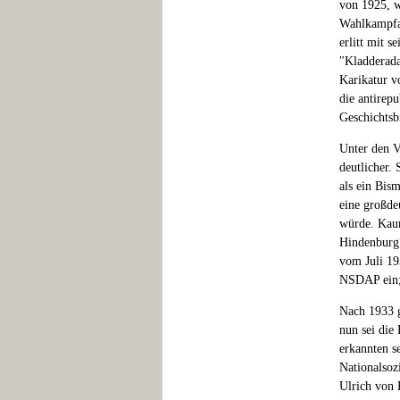
von 1925, w
Wahlkampfag
erlitt mit 
"Kladderada
Karikatur v
die antirep
Geschichtsbi
Unter den V
deutlicher.
als ein Bis
eine großde
würde. Kaum
Hindenburg 
vom Juli 19
NSDAP ein;
Nach 1933 g
nun sei die
erkannten se
Nationalsoz
Ulrich von 