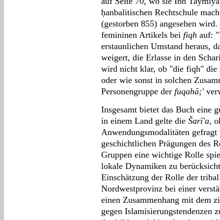
auf Seite 70, wo sie Ibn Taymīy
ḥanbalitischen Rechtschule mach
(gestorben 855) angesehen wird.
femininen Artikels bei
fiqh
auf: "
erstaunlichen Umstand heraus, d
weigert, die Erlasse in den Scha
wird nicht klar, ob "die fiqh" di
oder wie sonst in solchen Zusam
Personengruppe der
fuqahā;'
verw
Insgesamt bietet das Buch eine g
in einem Land gelte die
Šarī'a
, 
Anwendungsmodalitäten gefragt w
geschichtlichen Prägungen des Re
Gruppen eine wichtige Rolle spie
lokale Dynamiken zu berücksicht
Einschätzung der Rolle der triba
Nordwestprovinz bei einer verst
einen Zusammenhang mit dem ziv
gegen Islamisierungstendenzen zu