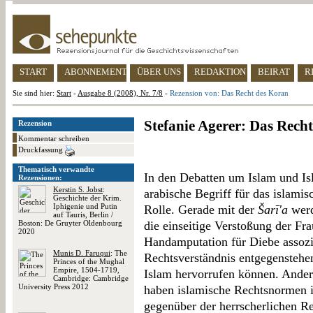
START
ABONNEMENT
ÜBER UNS
REDAKTION
BEIRAT
R
Sie sind hier:
Start
-
Ausgabe 8 (2008), Nr. 7/8
-
Rezension von: Das Recht des Koran
Stefanie Agerer: Das Rech
Rezension
Kommentar schreiben
Druckfassung
Thematisch verwandte
In den Debatten um Islam und Isl
Rezensionen:
Kerstin S. Jobst
:
arabische Begriff für das islami
Geschichte der Krim.
Iphigenie und Putin
Rolle. Gerade mit der
Šarī'a
werd
auf Tauris, Berlin /
Boston: De Gruyter Oldenbourg
die einseitige Verstoßung der Fr
2020
Handamputation für Diebe assozi
Munis D. Faruqui
: The
Rechtsverständnis entgegensteh
Princes of the Mughal
Empire, 1504-1719,
Islam hervorrufen können. Anders
Cambridge: Cambridge
University Press 2012
haben islamische Rechtsnormen i
gegenüber der herrscherlichen Re