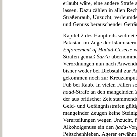
erlaubt wäre, eine andere Strafe
lassen. Dazu zählen in allen Rec
Straßenraub, Unzucht, verleumd
und Genuss berauschender Geträ
Kapitel 2 des Hauptteils widmet 
Pakistan im Zuge der Islamisier
Enforcement of Hudud-Gesetze
wu
Strafen gemäß
Šarī'a
übernommen.
Verordnungen nun nach Anwendun
bisher weder bei Diebstahl zur 
gekommen noch zur Kreuzamputa
Fuß bei Raub. In vielen Fällen sc
ḥadd
-Strafe an den mangelnden Z
der aus britischer Zeit stammend
Geld- und Gefängnisstrafen gül
mangelnder Zeugen keine Steinigu
Verurteilungen wegen Unzucht, f
Alkoholgenuss ein den
ḥadd
-Vor
Peitschenhieben. Agerer erwähnt