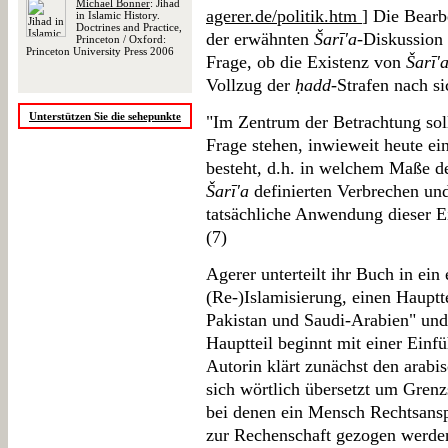
Michael Bonner
: Jihad
agerer.de/politik.htm
] Die Bearb
in Islamic History.
Doctrines and Practice,
der erwähnten
Šarī'a
-Diskussion 
Princeton / Oxford:
Princeton University Press 2006
Frage, ob die Existenz von
Šarī'
Vollzug der
ḥadd
-Strafen nach si
Unterstützen Sie die sehepunkte
"Im Zentrum der Betrachtung sol
Frage stehen, inwieweit heute ei
besteht, d.h. in welchem Maße d
Šarī'a
definierten Verbrechen und
tatsächliche Anwendung dieser Ei
(7)
Agerer unterteilt ihr Buch in ein
(Re-)Islamisierung, einen Hauptte
Pakistan und Saudi-Arabien" und 
Hauptteil beginnt mit einer Ein
Autorin klärt zunächst den arab
sich wörtlich übersetzt um Grenzs
bei denen ein Mensch Rechtsanspr
zur Rechenschaft gezogen werden