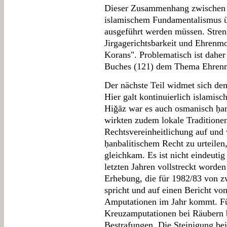
Dieser Zusammenhang zwischen v
islamischem Fundamentalismus ü
ausgeführt werden müssen. Stre
Jirgagerichtsbarkeit und Ehrenmo
Korans". Problematisch ist daher
Buches (121) dem Thema Ehrenm
Der nächste Teil widmet sich de
Hier galt kontinuierlich islamisc
Hiǧāz war es auch osmanisch ḥana
wirkten zudem lokale Traditionen 
Rechtsvereinheitlichung auf und 
ḥanbalitischem Recht zu urteilen
gleichkam. Es ist nicht eindeuti
letzten Jahren vollstreckt worden 
Erhebung, die für 1982/83 von z
spricht und auf einen Bericht von
Amputationen im Jahr kommt. Fü
Kreuzamputationen bei Räubern b
Bestrafungen. Die Steinigung bei