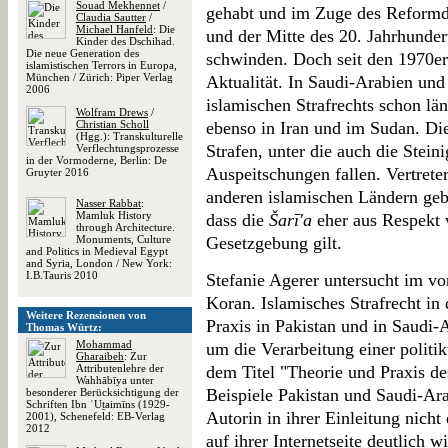
Souad Mekhennet
/
gehabt und im Zuge des Reform
Claudia Sautter
/
Michael Hanfeld
: Die
und der Mitte des 20. Jahrhunder
Kinder des Dschihad.
Die neue Generation des
schwinden. Doch seit den 1970er
islamistischen Terrors in Europa,
München / Zürich: Piper Verlag
Aktualität. In Saudi-Arabien und 
2006
islamischen Strafrechts schon län
Wolfram Drews
/
Christian Scholl
ebenso in Iran und im Sudan. Die
(Hgg.): Transkulturelle
Strafen, unter die auch die Stei
Verflechtungsprozesse
in der Vormoderne, Berlin: De
Auspeitschungen fallen. Vertrete
Gruyter 2016
anderen islamischen Ländern geb
Nasser Rabbat
:
Mamluk History
dass die
Šarī'a
eher aus Respekt v
through Architecture.
Monuments, Culture
Gesetzgebung gilt.
and Politics in Medieval Egypt
and Syria, London / New York:
I.B.Tauris 2010
Stefanie Agerer untersucht im v
Koran. Islamisches Strafrecht in 
Weitere Rezensionen von
Praxis in Pakistan und in Saudi-
Thomas Würtz:
Mohammad
um die Verarbeitung einer politi
Gharaibeh
: Zur
Attributenlehre der
dem Titel "Theorie und Praxis de
Wahhābīya unter
Beispiele Pakistan und Saudi-Ar
besonderer Berücksichtigung der
Schriften Ibn ʿUṯaimīns (1929-
Autorin in ihrer Einleitung nich
2001), Schenefeld: EB-Verlag
2012
auf ihrer Internetseite deutlich wi