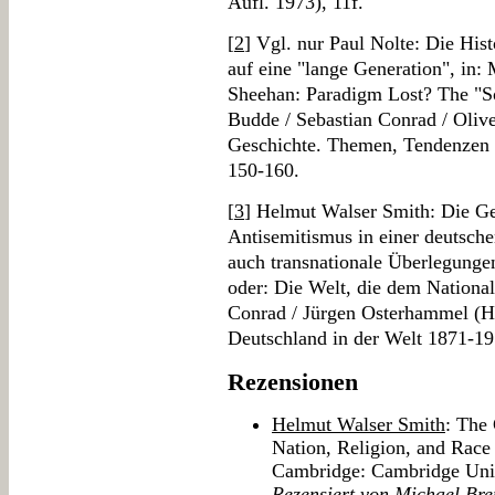
Aufl. 1973), 11f.
[
2
] Vgl. nur Paul Nolte: Die His
auf eine "lange Generation", in:
Sheehan: Paradigm Lost? The "So
Budde / Sebastian Conrad / Olive
Geschichte. Themen, Tendenzen 
150-160.
[
3
] Helmut Walser Smith: Die Ge
Antisemitismus in einer deutsche
auch transnationale Überlegunge
oder: Die Welt, die dem National
Conrad / Jürgen Osterhammel (Hg
Deutschland in der Welt 1871-19
Rezensionen
Helmut Walser Smith
: The 
Nation, Religion, and Race
Cambridge: Cambridge Univ
Rezensiert von Michael Bre