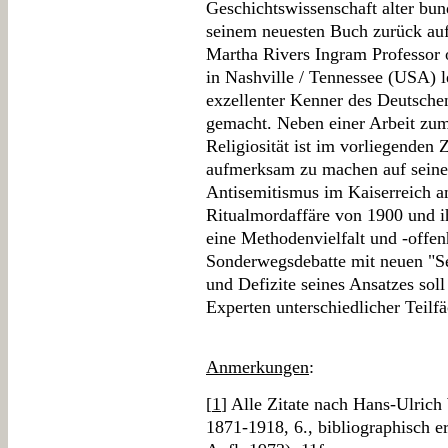
Geschichtswissenschaft alter bu
seinem neuesten Buch zurück auf
Martha Rivers Ingram Professor o
in Nashville / Tennessee (USA) le
exzellenter Kenner des Deutsch
gemacht. Neben einer Arbeit zum
Religiosität ist im vorliegende
aufmerksam zu machen auf seine
Antisemitismus im Kaiserreich a
Ritualmordaffäre von 1900 und ih
eine Methodenvielfalt und -offen
Sonderwegsdebatte mit neuen "Se
und Defizite seines Ansatzes so
Experten unterschiedlicher Teil
Anmerkungen
:
[
1
] Alle Zitate nach Hans-Ulrich
1871-1918, 6., bibliographisch e