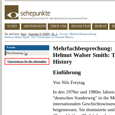
START
ABONNEMENT
ÜBER UNS
REDAKTION
BEIRAT
R
Sie sind hier:
Start
-
Ausgabe 9 (2009), Nr. 1
-
Forum: Mehrfachbesprechung:
Helmut Walser Smith: The Continuities of German History
Mehrfachbesprechung:
Forum
Druckfassung
Helmut Walser Smith: T
History
Unterstützen Sie die sehepunkte
Einführung
Von Nils Freytag
In den 1970er und 1980er Jahren
"deutschen Sonderweg" in die Mo
internationalen Geschichtswissen
beigemessen. Sie dominierte und 