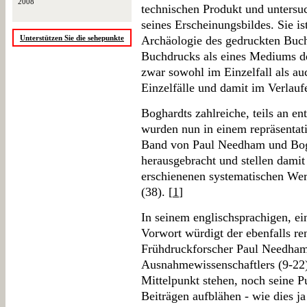
2008
technischen Produkt und untersu
seines Erscheinungsbildes. Sie is
Unterstützen Sie die sehepunkte
Archäologie des gedruckten Buche
Buchdrucks als eines Mediums de
zwar sowohl im Einzelfall als au
Einzelfälle und damit im Verlauf
Boghardts zahlreiche, teils an en
wurden nun in einem repräsentat
Band von Paul Needham und Bog
herausgebracht und stellen dami
erschienenen systematischen Wer
(38). [
1
]
In seinem englischsprachigen, e
Vorwort würdigt der ebenfalls 
Frühdruckforscher Paul Needham 
Ausnahmewissenschaftlers (9-22
Mittelpunkt stehen, noch seine P
Beiträgen aufblähen - wie dies ja 