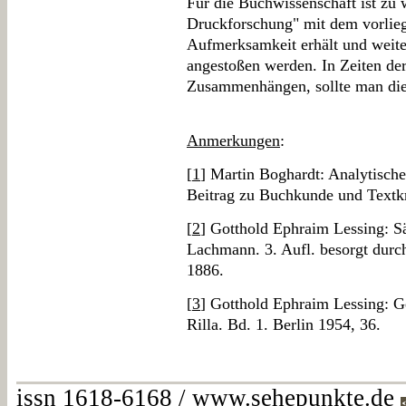
Für die Buchwissenschaft ist zu 
Druckforschung" mit dem vorlie
Aufmerksamkeit erhält und weite
angestoßen werden. In Zeiten de
Zusammenhängen, sollte man die 
Anmerkungen
:
[
1
] Martin Boghardt: Analytisch
Beitrag zu Buchkunde und Textk
[
2
] Gotthold Ephraim Lessing: Sä
Lachmann. 3. Aufl. besorgt durch
1886.
[
3
] Gotthold Ephraim Lessing: 
Rilla. Bd. 1. Berlin 1954, 36.
issn 1618-6168 / www.sehepunkte.de