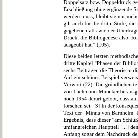
Doppelsatz bzw. Doppeldruck geh
Erschließung ohne ergänzende 
werden muss, bleibt sie nur mehr
gilt auch für die dritte Stufe, di
gegebenenfalls wie der Übertrag
Druck, die Bibliogenese also, Rü
ausgeübt hat." (105).
Diese beiden letzten methodisch
dritte Kapitel "Phasen der Bibli
sechs Beiträgen die Theorie in d
Auf ein schönes Beispiel verwei
Vorwort (22): Die gründlichen t
von Lachmann-Muncker herausge
noch 1954 derart gelobt, dass au
forschen sei. [
3
] In der konsequ
Text der "Minna von Barnhelm"
Ergebnis, dass dieser "am Schluß
umfangreichen Hauptteil [...] 
Anfang sogar dem Nachdruck des