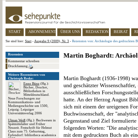
START
ABONNEMENT
ÜBER UNS
REDAKTION
BEIRAT
R
Sie sind hier:
Start
-
Ausgabe 9 (2009), Nr. 3
-
Rezension von: Archäologie des gedruckten 
Martin Boghardt: Archäol
Rezension
Kommentar schreiben
Druckfassung
Weitere Rezensionen von
Martin Boghardt (1936-1998) war
Christoph Reske:
Enno Bünz
(Hg.):
und geschätzter Wissenschaftler, 
Bücher, Drucker,
Bibliotheken in
ausschließlichen Forschungsstell
Mitteldeutschland.
Neue Forschungen zur
hatte. An der Herzog August Bibl
Kommunikations- und
sich mit einem der ureigenen Fo
Mediengeschichte um 1500,
Leipzig: Leipziger
Buchwissenschaft, der "analytis
Universitätsverlag 2006
Gegenstand und Ziel formulierte
Ulman Weiß
(Hg.): Buchwesen in
Spätmittelalter und Früher
folgenden Worten: "Die analytisc
Neuzeit. Festschrift für Helmut
Claus zum 75. Geburtstag,
mit dem gedruckten Buch als ein
Epfendorf: bibliotheca academica