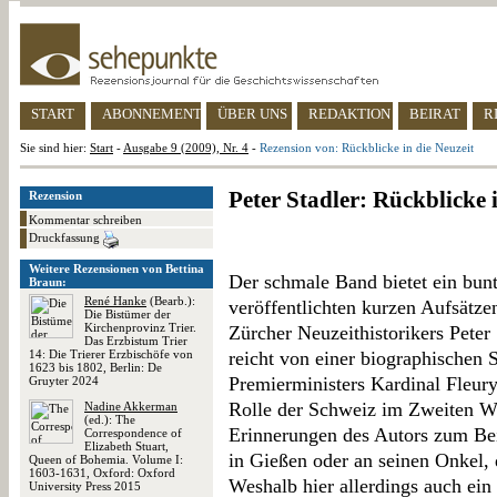
START
ABONNEMENT
ÜBER UNS
REDAKTION
BEIRAT
R
Sie sind hier:
Start
-
Ausgabe 9 (2009), Nr. 4
-
Rezension von: Rückblicke in die Neuzeit
Peter Stadler: Rückblicke 
Rezension
Kommentar schreiben
Druckfassung
Weitere Rezensionen von Bettina
Der schmale Band bietet ein bun
Braun:
René Hanke
(Bearb.):
veröffentlichten kurzen Aufsätze
Die Bistümer der
Kirchenprovinz Trier.
Zürcher Neuzeithistorikers Peter
Das Erzbistum Trier
14: Die Trierer Erzbischöfe von
reicht von einer biographischen 
1623 bis 1802, Berlin: De
Premierministers Kardinal Fleury
Gruyter 2024
Rolle der Schweiz im Zweiten We
Nadine Akkerman
(ed.): The
Erinnerungen des Autors zum Beis
Correspondence of
Elizabeth Stuart,
in Gießen oder an seinen Onkel
Queen of Bohemia. Volume I:
1603-1631, Oxford: Oxford
Weshalb hier allerdings auch ein 
University Press 2015