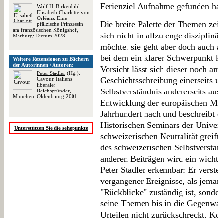
Ferienziel Aufnahme gefunden hat
Wolf H. Birkenbihl
:
Elisabeth Charlotte von
Orléans. Eine
Die breite Palette der Themen ze
pfälzische Prinzessin
am französischen Königshof,
sich nicht in allzu enge diszipli
Marburg: Tectum 2023
möchte, sie geht aber doch auch
bei dem ein klarer Schwerpunkt k
Weitere Rezensionen zu Büchern
der Autorinnen / Autoren:
Vorsicht lässt sich dieser noch a
Peter Stadler
(Hg.):
Geschichtsschreibung einerseits
Cavour. Italiens
liberaler
Selbstverständnis andererseits a
Reichsgründer,
München: Oldenbourg 2001
Entwicklung der europäischen Me
Jahrhundert nach und beschreibt
Historischen Seminars der Univer
Unterstützen Sie die sehepunkte
schweizerischen Neutralität greif
des schweizerischen Selbstverstä
anderen Beiträgen wird ein wicht
Peter Stadler erkennbar: Er verst
vergangener Ereignisse, als jema
"Rückblicke" zuständig ist, sonde
seine Themen bis in die Gegenwar
Urteilen nicht zurückschreckt. K