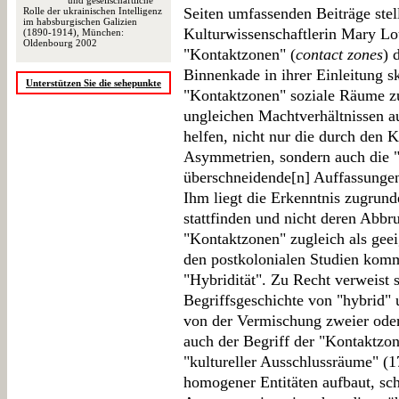
und gesellschaftliche
Seiten umfassenden Beiträge stel
Rolle der ukrainischen Intelligenz
im habsburgischen Galizien
Kulturwissenschaftlerin Mary Lo
(1890-1914), München:
Oldenbourg 2002
"Kontaktzonen" (
contact zones
) 
Binnenkade in ihrer Einleitung s
Unterstützen Sie die sehepunkte
"Kontaktzonen" soziale Räume zu
ungleichen Machtverhältnissen au
helfen, nicht nur die durch den K
Asymmetrien, sondern auch die "
überschneidende[n] Auffassungen
Ihm liegt die Erkenntnis zugrund
stattfinden und nicht deren Abbr
"Kontaktzonen" zugleich als geei
den postkolonialen Studien komm
"Hybridität". Zu Recht verweist 
Begriffsgeschichte von "hybrid"
von der Vermischung zweier ode
auch der Begriff der "Kontaktzon
"kultureller Ausschlussräume" (1
homogener Entitäten aufbaut, sch