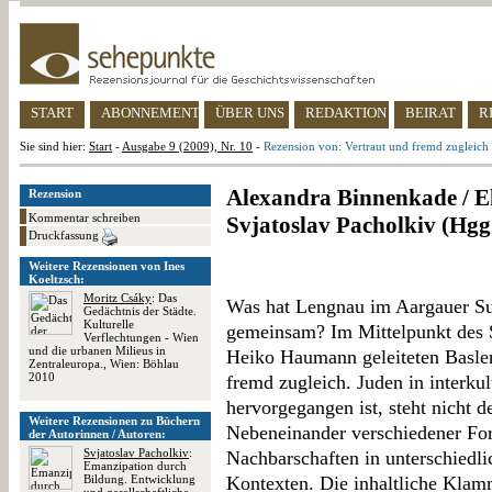
START
ABONNEMENT
ÜBER UNS
REDAKTION
BEIRAT
R
Sie sind hier:
Start
-
Ausgabe 9 (2009), Nr. 10
-
Rezension von: Vertraut und fremd zugleich
Alexandra Binnenkade / E
Rezension
Kommentar schreiben
Svjatoslav Pacholkiv (Hgg
Druckfassung
Weitere Rezensionen von Ines
Koeltzsch:
Moritz Csáky
: Das
Was hat Lengnau im Aargauer S
Gedächtnis der Städte.
Kulturelle
gemeinsam? Im Mittelpunkt des
Verflechtungen - Wien
und die urbanen Milieus in
Heiko Haumann geleiteten Basler
Zentraleuropa., Wien: Böhlau
2010
fremd zugleich. Juden in interku
hervorgegangen ist, steht nicht d
Weitere Rezensionen zu Büchern
Nebeneinander verschiedener For
der Autorinnen / Autoren:
Svjatoslav Pacholkiv
:
Nachbarschaften in unterschiedli
Emanzipation durch
Bildung. Entwicklung
Kontexten. Die inhaltliche Klam