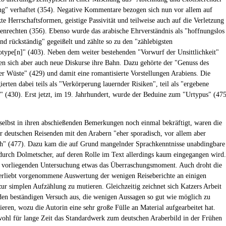
" verhaftet (354). Negative Kommentare bezogen sich nun vor allem auf
te Herrschaftsformen, geistige Passivität und teilweise auch auf die Verletzung
nrechten (356). Ebenso wurde das arabische Ehrverständnis als "hoffnungslos
d rückständig" gegeißelt und zählte so zu den "zählebigsten
otype[n]" (403). Neben dem weiter bestehenden "Vorwurf der Unsittlichkeit"
en sich aber auch neue Diskurse ihre Bahn. Dazu gehörte der "Genuss des
er Wüste" (429) und damit eine romantisierte Vorstellungen Arabiens. Die
erten dabei teils als "Verkörperung lauernder Risiken", teil als "ergebene
" (430). Erst jetzt, im 19. Jahrhundert, wurde der Beduine zum "Urtypus" (47
.
selbst in ihren abschießenden Bemerkungen noch einmal bekräftigt, waren die
r deutschen Reisenden mit den Arabern "eher sporadisch, vor allem aber
ch" (477). Dazu kam die auf Grund mangelnder Sprachkenntnisse unabdingbare
durch Dolmetscher, auf deren Rolle im Text allerdings kaum eingegangen wird.
r vorliegenden Untersuchung etwas das Überraschungsmoment. Auch droht die
verliebt vorgenommene Auswertung der wenigen Reiseberichte an einigen
zur simplen Aufzählung zu mutieren. Gleichzeitig zeichnet sich Katzers Arbeit
den beständigen Versuch aus, die wenigen Aussagen so gut wie möglich zu
ieren, wozu die Autorin eine sehr große Fülle an Material aufgearbeitet hat.
wohl für lange Zeit das Standardwerk zum deutschen Araberbild in der Frühen