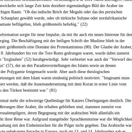
twickelte sich lange Zeit kein dezidiert eigenständiges Bild der Araber im
chigen Raum. "Ob das indische Reich der Moguln oder das des persischen
Schauplatz gewählt wurde, oder ob türkische Sultane oder nordafrikanische
ntasie beflügelten, blieb größtenteils beliebig." (22)
Reformation sorgte für neue Impulse, da mit ihr auch ein neues Interesse für de
rging. Die Beschäftigung mit der heiligen Schrift der Muslime blieb in der
eit größtenteils eine Domäne des Protestantismus (80). Der Glaube der Araber
 8. Jahrhundert bis vor die Tore Roms gedrungen waren, wurde dabei zumeist
 "Irrglauben" (52) herabgewürdigt. Sehr verbreitet war auch der "Vorwurf des
us" (57), der an den Paradiesvorstellungen des Islams sowie an dessen
 der Polygamie festgemacht wurde. Aber auch diese theologischen
etzungen mit dem Islam waren eindeutig politisch motiviert. "Insgesamt muss
tiert werden, daß die Auseinandersetzung mit dem Koran in erster Linie vom
zu den Türken bestimmt war." (81)
inmal mehr die schwierige Quellenlage für Katzers Überlegungen deutlich. Die
erungen über Araber, die erhalten geblieben sind, stammen zumeist von
erusalempilgern, deren Begegnung mit der arabischen Welt allenfalls ein
t ihrer Reise war. Aufgrund mangelnder Sprachkenntnisse war die Möglichkei
haltung mit den Einheimischen für die Pilger nicht gegeben. Das Arabische war
 wie unbekannte Sprache in Europa; noch im 13. und 14. Jahrhundert gab es