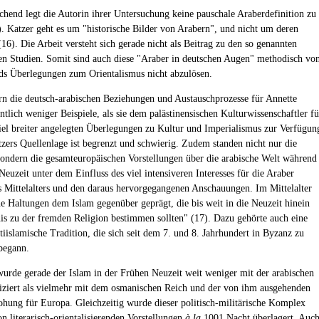
hend legt die Autorin ihrer Untersuchung keine pauschale Araberdefinition zu
. Katzer geht es um "historische Bilder von Arabern", und nicht um deren
16). Die Arbeit versteht sich gerade nicht als Beitrag zu den so genannten
hen Studien. Somit sind auch diese "Araber in deutschen Augen" methodisch vo
s Überlegungen zum Orientalismus nicht abzulösen.
ern die deutsch-arabischen Beziehungen und Austauschprozesse für Annette
tlich weniger Beispiele, als sie dem palästinensischen Kulturwissenschaftler fü
viel breiter angelegten Überlegungen zu Kultur und Imperialismus zur Verfügun
tzers Quellenlage ist begrenzt und schwierig. Zudem standen nicht nur die
sondern die gesamteuropäischen Vorstellungen über die arabische Welt während
euzeit unter dem Einfluss des viel intensiveren Interesses für die Araber
 Mittelalters und den daraus hervorgegangenen Anschauungen. Im Mittelalter
e Haltungen dem Islam gegenüber geprägt, die bis weit in die Neuzeit hinein
nis zu der fremden Religion bestimmen sollten" (17). Dazu gehörte auch eine
tiislamische Tradition, die sich seit dem 7. und 8. Jahrhundert in Byzanz zu
begann.
wurde gerade der Islam in der Frühen Neuzeit weit weniger mit der arabischen
fiziert als vielmehr mit dem osmanischen Reich und der von ihm ausgehenden
ohung für Europa. Gleichzeitig wurde dieser politisch-militärische Komplex
n literarisch-orientalisierenden Vorstellungen
à la
1001 Nacht überlagert. Auc