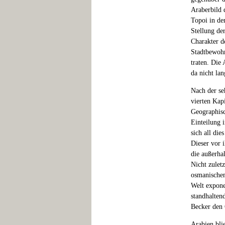
Araberbild 
Topoi in de
Stellung de
Charakter d
Stadtbewohn
traten. Die
da nicht lan
Nach der se
vierten Kap
Geographisc
Einteilung 
sich all die
Dieser vor i
die außerha
Nicht zulet
osmanischem
Welt exponen
standhalten
Becker den 
Arabien bli