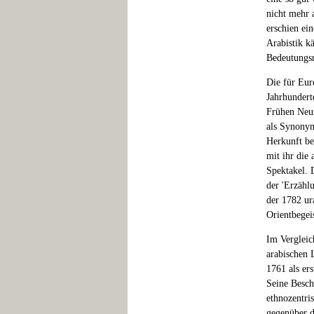
nicht mehr 
erschien ei
Arabistik k
Bedeutungsr
Die für Eur
Jahrhundert
Frühen Neuz
als Synonym
Herkunft be
mit ihr die
Spektakel. 
der 'Erzähl
der 1782 ur
Orientbegei
Im Vergleic
arabischen 
1761 als ers
Seine Besch
ethnozentri
gegenüber d