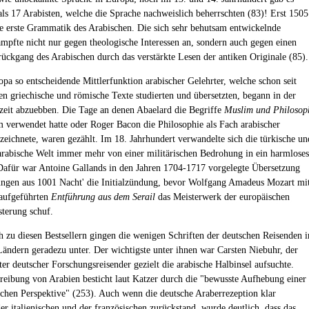
als 17 Arabisten, welche die Sprache nachweislich beherrschten (83)! Erst 1505
ne erste Grammatik des Arabischen. Die sich sehr behutsam entwickelnde
ämpfte nicht nur gegen theologische Interessen an, sondern auch gegen einen
ückgang des Arabischen durch das verstärkte Lesen der antiken Originale (85).
opa so entscheidende Mittlerfunktion arabischer Gelehrter, welche schon seit
en griechische und römische Texte studierten und übersetzten, begann in der
eit abzuebben. Die Tage an denen Abaelard die Begriffe
Muslim und Philosop
 verwendet hatte oder Roger Bacon die Philosophie als Fach arabischer
zeichnete, waren gezählt. Im 18. Jahrhundert verwandelte sich die türkische un
 arabische Welt immer mehr von einer militärischen Bedrohung in ein harmloses
Dafür war Antoine Gallands in den Jahren 1704-1717 vorgelegte Übersetzung
ungen aus 1001 Nacht' die Initialzündung, bevor Wolfgang Amadeus Mozart mi
aufgeführten
Entführung aus dem Serail
das Meisterwerk der europäischen
sterung schuf.
h zu diesen Bestsellern gingen die wenigen Schriften der deutschen Reisenden i
Ländern geradezu unter. Der wichtigste unter ihnen war Carsten Niebuhr, der
ter deutscher Forschungsreisender gezielt die arabische Halbinsel aufsuchte.
reibung von Arabien besticht laut Katzer durch die "bewusste Aufhebung einer
schen Perspektive" (253). Auch wenn die deutsche Araberrezeption klar
er italienischen und der französischen zurückstand, wurde deutlich, dass das