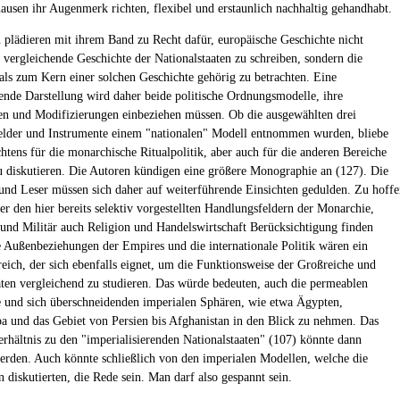
ausen ihr Augenmerk richten, flexibel und erstaunlich nachhaltig gehandhabt.
 plädieren mit ihrem Band zu Recht dafür, europäische Geschichte nicht
s vergleichende Geschichte der Nationalstaaten zu schreiben, sondern die
als zum Kern einer solchen Geschichte gehörig zu betrachten. Eine
rende Darstellung wird daher beide politische Ordnungsmodelle, ihre
n und Modifizierungen einbeziehen müssen. Ob die ausgewählten drei
lder und Instrumente einem "nationalen" Modell entnommen wurden, bliebe
htens für die monarchische Ritualpolitik, aber auch für die anderen Bereiche
u diskutieren. Die Autoren kündigen eine größere Monographie an (127). Die
und Leser müssen sich daher auf weiterführende Einsichten gedulden. Zu hoff
ßer den hier bereits selektiv vorgestellten Handlungsfeldern der Monarchie,
und Militär auch Religion und Handelswirtschaft Berücksichtigung finden
 Außenbeziehungen der Empires und die internationale Politik wären ein
reich, der sich ebenfalls eignet, um die Funktionsweise der Großreiche und
aten vergleichend zu studieren. Das würde bedeuten, auch die permeablen
und sich überschneidenden imperialen Sphären, wie etwa Ägypten,
a und das Gebiet von Persien bis Afghanistan in den Blick zu nehmen. Das
Verhältnis zu den "imperialisierenden Nationalstaaten" (107) könnte dann
werden. Auch könnte schließlich von den imperialen Modellen, welche die
 diskutierten, die Rede sein. Man darf also gespannt sein.