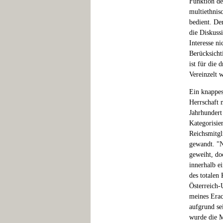
Funktion de
multiethnis
bedient. De
die Diskuss
Interesse n
Berücksicht
ist für die
Vereinzelt w
Ein knappes
Herrschaft 
Jahrhundert
Kategorisie
Reichsmitgl
gewandt. "N
geweiht, do
innerhalb e
des totalen
Österreich-
meines Erac
aufgrund se
wurde die M