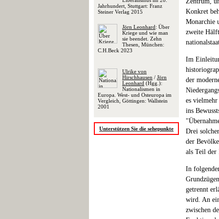
Liberalismus im 20.
Zentrum, un
Jahrhundert, Stuttgart: Franz
Konkret beh
Steiner Verlag 2015
Monarchie u
Jörn Leonhard
: Über
zweite Hälf
Kriege und wie man
sie beendet. Zehn
nationalsta
Thesen, München:
C.H.Beck 2023
Im Einleitu
historiogra
Ulrike von
Hirschhausen
/
Jörn
der moderne
Leonhard
(Hgg.):
Nationalismen in
Niedergangs
Europa. West- und Osteuropa im
es vielmehr
Vergleich, Göttingen: Wallstein
2001
ins Bewusst
"Übernahme 
Unterstützen Sie die sehepunkte
Drei solcher
der Bevölke
als Teil de
In folgende
Grundzügen 
getrennt er
wird. An ei
zwischen de