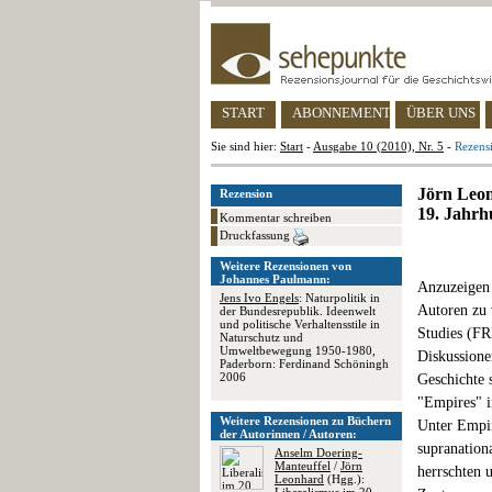
START
ABONNEMENT
ÜBER UNS
Sie sind hier:
Start
-
Ausgabe 10 (2010), Nr. 5
-
Rezens
Jörn Leon
Rezension
19. Jahrh
Kommentar schreiben
Druckfassung
Weitere Rezensionen von
Johannes Paulmann:
Anzuzeigen 
Jens Ivo Engels
: Naturpolitik in
Autoren zu 
der Bundesrepublik. Ideenwelt
und politische Verhaltensstile in
Studies (FR
Naturschutz und
Umweltbewegung 1950-1980,
Diskussione
Paderborn: Ferdinand Schöningh
2006
Geschichte 
"Empires" i
Weitere Rezensionen zu Büchern
Unter Empir
der Autorinnen / Autoren:
supranation
Anselm Doering-
Manteuffel
/
Jörn
herrschten 
Leonhard
(Hgg.):