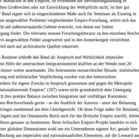
r Monarchie in den Empires, zu Problemen der Bevölkerungszählung in
chen Großreichen oder zur Entwicklung der Wehrpflicht sucht, ist hier gut
r Band eignet sich in eingeschränktem Maße auch für Seminare als Einstieg in
ion ausgewählter Probleme vergleichender Empire-Forschung, sofern sich das
icht auf außereuropäische Gebiete erstreckt, von denen nur Indien
igung findet. Die relevante neueste Forschungsliteratur zu den einzelnen Reich
 drei ausgewählten Felder ausgewertet und in den Anmerkungen verzeichnet.
ird auch auf archivalische Quellen rekurriert.
 Resümee schließt den Band ab: Anspruch und Wirklichkeit imperialer
mit Hilfe der untersuchten Integrationsmittel klafften an der Wende zum 20.
 immer weiter auseinander. Die Instrumente monarchischer Rituale, statistische
rung und militärischer Verpflichtung wurden von den beherrschten
iedern für eigene Zwecke in Anspruch genommen und gegen die Metropole
ationalisierende Empires" (107) waren nicht grundsätzlich dem Untergang
ch ihre prekäre Balance zwischen Integration und vielfältiger Koexistenz
ines Reichsverbands geriet - so der Ausblick der Autoren - unter der Belastung
 Krieges zunehmend aus dem Gleichgewicht. Ob diese Folge außer für Russland
Ungarn und das Osmanische Reich auch für das Britische Empire zutrifft, blieb
htens genauer zu bestimmen. Beim britischen Empire-Projekt handelte es sich
iner globalen Dimensionen wohl um ein Unternehmen eigener Art; gerade hier
ischung aus imperialen und nationalstaatlichen Elementen, auf die Leonard un