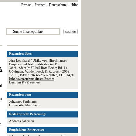
-
-
-
Presse
Partner
Datenschutz
Hilfe
Rezension über:
Jörn Leonhard / Ulrike von Hirschhausen:
Empires und Nationalstaaten im 19.
A
Jahrhundert (= FRIAS Rote Reihe; Bd. 1),
Göttingen: Vandenhoeck & Ruprecht 2009,
128 S., ISBN 978-3-525-32300-7, EUR 14,90
Inhaltsverzeichnis dieses Buches
Buch im KVK suchen
ed
Rezension von:
en
Johannes Paulmann
Universität Mannheim
Redaktionelle Betreuung:
Andreas Fahrmeir
n
Empfohlene Zitierweise: