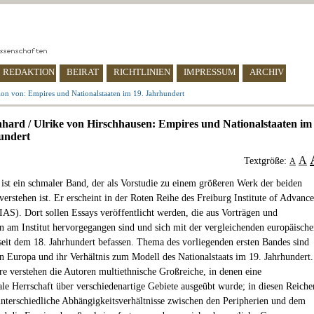
REDAKTION
BEIRAT
RICHTLINIEN
IMPRESSUM
ARCHIV
ion von: Empires und Nationalstaaten im 19. Jahrhundert
hard / Ulrike von Hirschhausen: Empires und Nationalstaaten im
undert
A
Textgröße:
A
ist ein schmaler Band, der als Vorstudie zu einem größeren Werk der beiden
verstehen ist. Er erscheint in der Roten Reihe des Freiburg Institute of Advanc
IAS). Dort sollen Essays veröffentlicht werden, die aus Vorträgen und
n am Institut hervorgegangen sind und sich mit der vergleichenden europäisch
seit dem 18. Jahrhundert befassen. Thema des vorliegenden ersten Bandes sind
n Europa und ihr Verhältnis zum Modell des Nationalstaats im 19. Jahrhundert.
e verstehen die Autoren multiethnische Großreiche, in denen eine
ale Herrschaft über verschiedenartige Gebiete ausgeübt wurde; in diesen Reiche
unterschiedliche Abhängigkeitsverhältnisse zwischen den Peripherien und dem