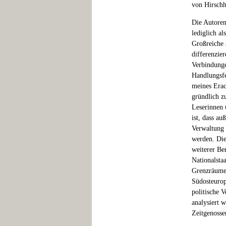
von Hirschh
Die Autoren
lediglich al
Großreiche 
differenzie
Verbindunge
Handlungsfe
meines Erac
gründlich z
Leserinnen 
ist, dass au
Verwaltung 
werden. Die
weiterer Be
Nationalsta
Grenzräume 
Südosteurop
politische 
analysiert 
Zeitgenossen