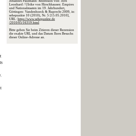
Johannes Paulmann: Rezension von: Jörn
Leonhard / Ulrike von Hirschhausen: Empires
und Nationalstaaten im 19. Jahrhundert,
Göttingen: Vandenhoeck & Ruprecht 2009, in:
sehepunkte 10 (2010), Nr. 5 [15.05.2010],
URL:
https://www.sehepunkte.de
/2010/05/16319.html
Bitte geben Sie beim Zitieren dieser Rezension
die exakte URL und das Datum Ihres Besuchs
dieser Online-Adresse an.
t
ts
.
t