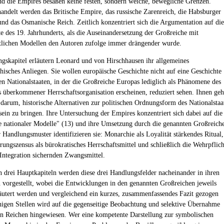
d die Empires besaßen keine festen, sondern weiche, bewegliche Grenzen.
andelt werden das Britische Empire, das russische Zarenreich, die Habsburger
nd das Osmanische Reich. Zeitlich konzentriert sich die Argumentation auf die
te des 19. Jahrhunderts, als die Auseinandersetzung der Großreiche mit
atlichen Modellen den Autoren zufolge immer drängender wurde.
ngskapitel erläutern Leonard und von Hirschhausen ihr allgemeines
phisches Anliegen. Sie wollen europäische Geschichte nicht auf eine Geschichte
n Nationalstaaten, in der die Großreiche Europas lediglich als Phänomene des
 überkommener Herrschaftsorganisation erscheinen, reduziert sehen. Ihnen geh
 darum, historische Alternativen zur politischen Ordnungsform des Nationalstaa
sein zu bringen. Ihre Untersuchung der Empires konzentriert sich dabei auf die
nationaler Modelle" (13) und ihre Umsetzung durch die genannten Großreiche
 Handlungsmuster identifizieren sie: Monarchie als Loyalität stärkendes Ritual,
rungszensus als bürokratisches Herrschaftsmittel und schließlich die Wehrpflich
r Integration sichernden Zwangsmittel.
n drei Hauptkapiteln werden diese drei Handlungsfelder nacheinander in ihren
vorgestellt, wobei die Entwicklungen in den genannten Großreichen jeweils
läutert werden und vergleichend ein kurzes, zusammenfassendes Fazit gezogen
nigen Stellen wird auf die gegenseitige Beobachtung und selektive Übernahme
n Reichen hingewiesen. Wer eine kompetente Darstellung zur symbolischen