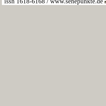
issn 1618-6168 / www.sehepunkte.de