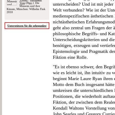
Voss
(Hgg.): Die
unterscheiden? Und ist mit jeder
Mimesis und ihre
Künste, München: Wilhelm Fink
Welt verbunden? Wie ist der Unt
2010
medienspezifischen ästhetische
nichtästhetischen Erfahrungsmodu
Unterstützen Sie die sehepunkte
geht also zentral um Fragen der 
philosophische Begriffs- und Ka
Unterscheidungskriterien und die
benötigen, erzeugen und vertiefe
Epistemologie und Pragmatik der
Fiktion eine Rolle.
"Es ist ebenso schwer, den Begrif
wie es leicht ist, ihn intuitiv zu
beginnt Marie Laure Ryan ihren 
Motto dem Buch insgesamt hätte 
umkreisen die unterschiedlichen
Positionen, die wiederholt aufta
Fiktion, der zwischen dem Reale
Kendall Waltons Vorstellung von
John Searles und Gregory Currie