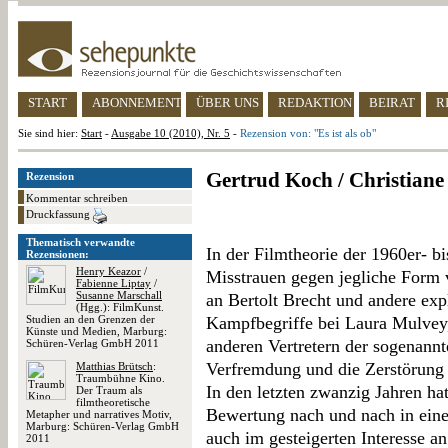
START
ABONNEMENT
ÜBER UNS
REDAKTION
BEIRAT
R
Sie sind hier:
Start
-
Ausgabe 10 (2010), Nr. 5
-
Rezension von: "Es ist als ob"
Gertrud Koch / Christiane 
Rezension
Kommentar schreiben
Druckfassung
Thematisch verwandte
In der Filmtheorie der 1960er- b
Rezensionen:
Henry Keazor
/
Misstrauen gegen jegliche Form 
Fabienne Liptay
/
Susanne Marschall
an Bertolt Brecht und andere expl
(Hgg.): FilmKunst.
Studien an den Grenzen der
Kampfbegriffe bei Laura Mulvey
Künste und Medien, Marburg:
anderen Vertretern der sogenann
Schüren-Verlag GmbH 2011
Verfremdung und die Zerstörung 
Matthias Brütsch
:
Traumbühne Kino.
In den letzten zwanzig Jahren ha
Der Traum als
filmtheoretische
Bewertung nach und nach in eine
Metapher und narratives Motiv,
Marburg: Schüren-Verlag GmbH
auch im gesteigerten Interesse a
2011