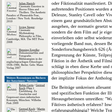
oder Fiktionalität manifestiert. D
Julian Hanich
:
Cinematic Emotion in
auftretenden Positionen wurden a
Horror Films and
Thrillers. The Aesthetic
Deleuze, Stanley Cavell oder Viv
Paradox of Pleasurable Fear,
London / New York: Routledge
einem ganz grundsätzlichen Abs
2010
ausgehen, der normativ gesetzt wi
Irving Singer
:
Cinematic
sondern die dem Film auf je eig
Mythmaking.
Philosophy in Film,
einverleiben oder selbst wiederu
Cambridge, MA: The MIT Press
2008
vorliegende Band nun, dessen Be
Sonderforschungsbereich 626 (Äs
Henning Engelke
:
Dokumentarfilm und
Entgrenzung der Künste, Teilproj
Fotografie.
Bildstrategien in der
Fiktion in der Ästhetik und Film
englischsprachigen Ethnologie
1936-1986, Berlin: Gebr. Mann
schlägt in eben diese Kerbe und 
Verlag 2007
philosophischer Perspektive die
der implizite Fokus der Anthologi
Weitere Rezensionen zu Büchern
der Autorinnen / Autoren:
Robin Curtis
/
Gertrud
Die Beiträge umkreisen allesamt 
Koch
(Hgg.):
Einfühlung. Zu
und spezifischen Funktion der Il
Geschichte und
Gegenwart eines ästhetischen
Herausgeberinnen umreißen: "Wa
Konzepts, München: Wilhelm
Fink 2009
Fiktives ästhetisch erfahren? Inwi
Gertrud Koch
/
Martin
erfahrungsabhängig? Welche Type
Vöhler
/
Christiane