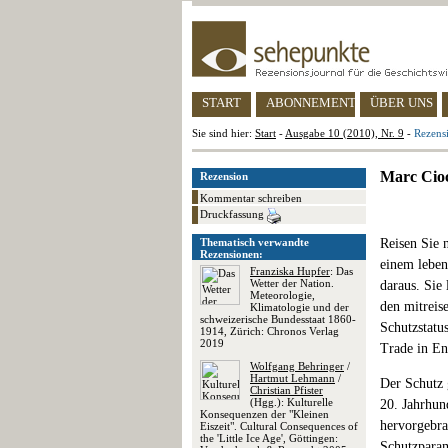
START
ABONNEMENT
ÜBER UNS
Sie sind hier:
Start
-
Ausgabe 10 (2010), Nr. 9
-
Rezens
Marc Cioc
Rezension
Kommentar schreiben
Druckfassung
Thematisch verwandte
Reisen Sie 
Rezensionen:
einem leben
Franziska Hupfer
: Das
Wetter der Nation.
daraus. Sie
Meteorologie,
den mitreis
Klimatologie und der
schweizerische Bundesstaat 1860-
Schutzstatu
1914, Zürich: Chronos Verlag
2019
Trade in En
Wolfgang Behringer
/
Hartmut Lehmann
/
Der Schutz g
Christian Pfister
(Hgg.): Kulturelle
20. Jahrhun
Konsequenzen der "Kleinen
hervorgebra
Eiszeit". Cultural Consequences of
the 'Little Ice Age', Göttingen:
Schutzparam