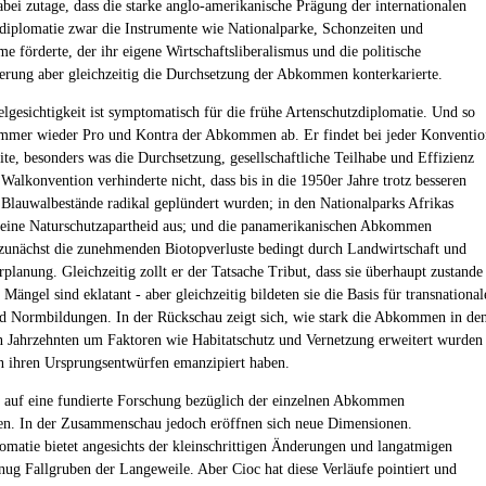
abei zutage, dass die starke anglo-amerikanische Prägung der internationalen
diplomatie zwar die Instrumente wie Nationalparke, Schonzeiten und
e förderte, der ihr eigene Wirtschaftsliberalismus und die politische
ierung aber gleichzeitig die Durchsetzung der Abkommen konterkarierte.
lgesichtigkeit ist symptomatisch für die frühe Artenschutzdiplomatie. Und so
mmer wieder Pro und Kontra der Abkommen ab. Er findet bei jeder Konventio
zite, besonders was die Durchsetzung, gesellschaftliche Teilhabe und Effizienz
Walkonvention verhinderte nicht, dass bis in die 1950er Jahre trotz besseren
 Blauwalbestände radikal geplündert wurden; in den Nationalparks Afrikas
h eine Naturschutzapartheid aus; und die panamerikanischen Abkommen
 zunächst die zunehmenden Biotopverluste bedingt durch Landwirtschaft und
rplanung. Gleichzeitig zollt er der Tatsache Tribut, dass sie überhaupt zustande
Mängel sind eklatant - aber gleichzeitig bildeten sie die Basis für transnational
d Normbildungen. In der Rückschau zeigt sich, wie stark die Abkommen in de
 Jahrzehnten um Faktoren wie Habitatschutz und Vernetzung erweitert wurden
n ihren Ursprungsentwürfen emanzipiert haben.
 auf eine fundierte Forschung bezüglich der einzelnen Abkommen
en. In der Zusammenschau jedoch eröffnen sich neue Dimensionen.
matie bietet angesichts der kleinschrittigen Änderungen und langatmigen
nug Fallgruben der Langeweile. Aber Cioc hat diese Verläufe pointiert und