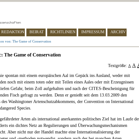
REDAKTION
BEIRAT
RICHTLINIEN
IMPRESSUM
ARCHIV
ion von: The Game of Conservation
: The Game of Conservation
A
Textgröße:
A
nie spontan mit einem europäischen Aal im Gepäck ins Ausland, weder mit
den noch mit einem toten oder mit Teilen eines Aales oder mit Erzeugnissen
 liefen Gefahr, beim Zoll aufgehalten und nach der CITES-Bescheinigung für
enden Fisch gefragt zu werden. Denn er genießt seit dem 13.03.2009 den
s des Washingtoner Artenschutzabkommens, der Convention on International
dangered Species.
efährdeter Arten als international anerkanntes politisches Ziel hat im Laufe de
derts ein dichtes Netz an Regulierungen und Überwachungsmechanismen
cht. Aber nicht nur der Handel machte eine Internationalisierung der
eter und -methoden notwendig, sondern auch der bei manchen Arten