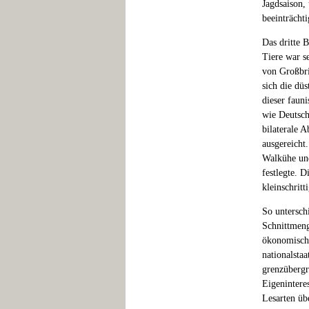
Jagdsaison,
beeinträcht
Das dritte 
Tiere war s
von Großbri
sich die düs
dieser fauni
wie Deutsch
bilaterale 
ausgereicht
Walkühe und
festlegte. 
kleinschrit
So unterschi
Schnittmeng
ökonomisch 
nationalsta
grenzübergr
Eigenintere
Lesarten üb