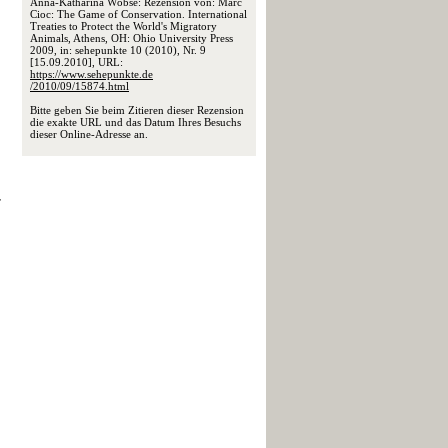
Anna-Katharina Wöbse: Rezension von: Marc
Cioc: The Game of Conservation. International
Treaties to Protect the World's Migratory
Animals, Athens, OH: Ohio University Press
2009, in: sehepunkte 10 (2010), Nr. 9
[15.09.2010], URL:
https://www.sehepunkte.de
/2010/09/15874.html
Bitte geben Sie beim Zitieren dieser Rezension
die exakte URL und das Datum Ihres Besuchs
dieser Online-Adresse an.
r
.