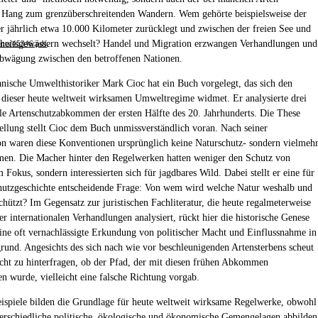
 Hang zum grenzüberschreitenden Wandern. Wem gehörte beispielsweise der
r jährlich etwa 10.000 Kilometer zurücklegt und zwischen der freien See und
heitsgewässern wechselt? Handel und Migration erzwangen Verhandlungen und
ents/45346.pdf
,
abwägung zwischen den betroffenen Nationen.
nische Umwelthistoriker Mark Cioc hat ein Buch vorgelegt, das sich den
dieser heute weltweit wirksamen Umweltregime widmet. Er analysierte drei
ale Artenschutzabkommen der ersten Hälfte des 20. Jahrhunderts. Die These
tellung stellt Cioc dem Buch unmissverständlich voran. Nach seiner
ion waren diese Konventionen ursprünglich keine Naturschutz- sondern vielmeh
en. Die Macher hinter den Regelwerken hatten weniger den Schutz von
 Fokus, sondern interessierten sich für jagdbares Wild. Dabei stellt er eine für
hutzgeschichte entscheidende Frage: Von wem wird welche Natur weshalb und
chützt? Im Gegensatz zur juristischen Fachliteratur, die heute regalmeterweise
r internationalen Verhandlungen analysiert, rückt hier die historische Genese
ine oft vernachlässigte Erkundung von politischer Macht und Einflussnahme in
rund. Angesichts des sich nach wie vor beschleunigenden Artensterbens scheut
icht zu hinterfragen, ob der Pfad, der mit diesen frühen Abkommen
en wurde, vielleicht eine falsche Richtung vorgab.
eispiele bilden die Grundlage für heute weltweit wirksame Regelwerke, obwohl
terschiedliche politische, ökologische und ökonomische Gemengelagen abbilden