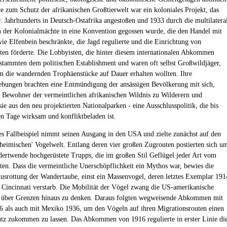
ive zum Schutz der afrikanischen Großtierwelt war ein koloniales Projekt, das
. Jahrhunderts in Deutsch-Ostafrika angestoßen und 1933 durch die multilatera
 der Kolonialmächte in eine Konvention gegossen wurde, die den Handel mit
ie Elfenbein beschränkte, die Jagd regulierte und die Einrichtung von
ten förderte. Die Lobbyisten, die hinter diesem internationalen Abkommen
tstammten dem politischen Establishment und waren oft selbst Großwildjäger,
em die wandernden Trophäenstücke auf Dauer erhalten wollten. Ihre
ebungen brachten eine Entmündigung der ansässigen Bevölkerung mit sich,
 Bewohner der vermeintlichen afrikanischen Wildnis zu Wilderern und
ie aus den neu projektierten Nationalparken - eine Ausschlusspolitik, die bis
n Tage wirksam und konfliktbeladen ist.
es Fallbeispiel nimmt seinen Ausgang in den USA und zielte zunächst auf den
'heimischen' Vogelwelt. Entlang deren vier großen Zugrouten postierten sich u
dertwende hochgerüstete Trupps, die im großen Stil Geflügel jeder Art vom
en. Dass die vermeintliche Unerschöpflichkeit ein Mythos war, bewies die
usrottung der Wandertaube, einst ein Massenvogel, deren letztes Exemplar 191
Cincinnati verstarb. Die Mobilität der Vögel zwang die US-amerikanische
, über Grenzen hinaus zu denken. Daraus folgten wegweisende Abkommen mit
 als auch mit Mexiko 1936, um den Vögeln auf ihren Migrationsrouten einen
tz zukommen zu lassen. Das Abkommen von 1916 regulierte in erster Linie di