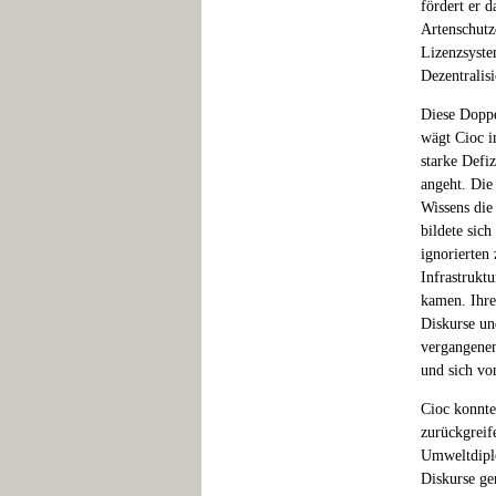
fördert er d
Artenschutz
Lizenzsystem
Dezentralis
Diese Doppe
wägt Cioc i
starke Defi
angeht. Die 
Wissens die
bildete sic
ignorierten
Infrastruktu
kamen. Ihre 
Diskurse un
vergangenen
und sich vo
Cioc konnte
zurückgreif
Umweltdiplo
Diskurse ge