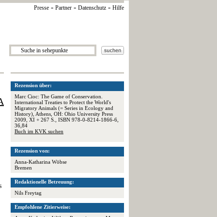
-
-
-
Presse
Partner
Datenschutz
Hilfe
Rezension über:
Marc Cioc: The Game of Conservation.
A
International Treaties to Protect the World's
Migratory Animals (= Series in Ecology and
History), Athens, OH: Ohio University Press
2009, XI + 267 S., ISBN 978-0-8214-1866-6,
36,84
Buch im KVK suchen
Rezension von:
Anna-Katharina Wöbse
Bremen
Redaktionelle Betreuung:
s
Nils Freytag
Empfohlene Zitierweise: