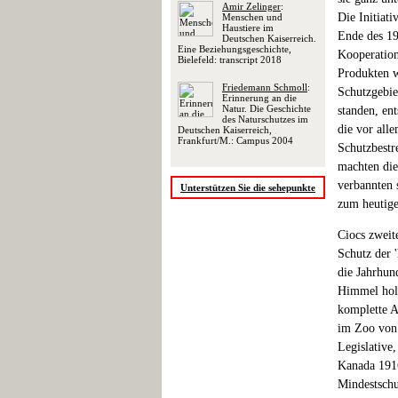
Amir Zelinger
:
Die Initiat
Menschen und
Haustiere im
Ende des 19
Deutschen Kaiserreich.
Eine Beziehungsgeschichte,
Kooperation
Bielefeld: transcript 2018
Produkten w
Friedemann Schmoll
:
Schutzgebie
Erinnerung an die
Natur. Die Geschichte
standen, en
des Naturschutzes im
die vor all
Deutschen Kaiserreich,
Frankfurt/M.: Campus 2004
Schutzbestr
machten die
verbannten s
Unterstützen Sie die sehepunkte
zum heutige
Ciocs zweit
Schutz der 
die Jahrhun
Himmel holt
komplette A
im Zoo von 
Legislative
Kanada 1916
Mindestschu