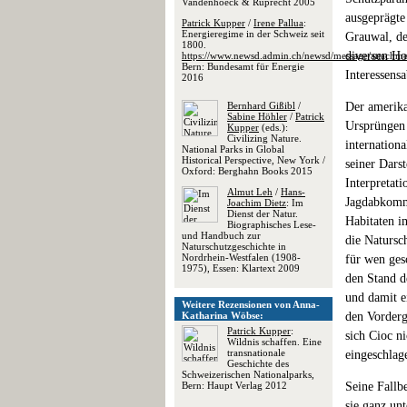
Vandenhoeck & Ruprecht 2005
ausgeprägte
Patrick Kupper
/
Irene Pallua
:
Energieregime in der Schweiz seit
Grauwal, de
1800.
diversen Ho
https://www.newsd.admin.ch/newsd/message/attachm
Bern: Bundesamt für Energie
Interessens
2016
Bernhard Gißibl
/
Der amerika
Sabine Höhler
/
Patrick
Ursprüngen 
Kupper
(eds.):
Civilizing Nature.
internation
National Parks in Global
Historical Perspective, New York /
seiner Dars
Oxford: Berghahn Books 2015
Interpretat
Almut Leh
/
Hans-
Jagdabkomm
Joachim Dietz
: Im
Dienst der Natur.
Habitaten im
Biographisches Lese-
und Handbuch zur
die Natursc
Naturschutzgeschichte in
Nordrhein-Westfalen (1908-
für wen ges
1975), Essen: Klartext 2009
den Stand de
und damit e
Weitere Rezensionen von Anna-
Katharina Wöbse:
den Vorderg
Patrick Kupper
:
sich Cioc n
Wildnis schaffen. Eine
transnationale
eingeschlag
Geschichte des
Schweizerischen Nationalparks,
Bern: Haupt Verlag 2012
Seine Fallb
sie ganz un