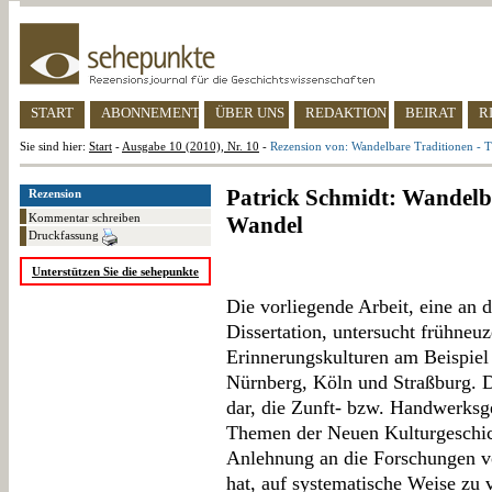
START
ABONNEMENT
ÜBER UNS
REDAKTION
BEIRAT
R
Sie sind hier:
Start
-
Ausgabe 10 (2010), Nr. 10
-
Rezension von: Wandelbare Traditionen - T
Patrick Schmidt: Wandelba
Rezension
Kommentar schreiben
Wandel
Druckfassung
Unterstützen Sie die sehepunkte
Die vorliegende Arbeit, eine an d
Dissertation, untersucht frühneuz
Erinnerungskulturen am Beispiel
Nürnberg, Köln und Straßburg. D
dar, die Zunft- bzw. Handwerksg
Themen der Neuen Kulturgeschich
Anlehnung an die Forschungen v
hat, auf systematische Weise zu v