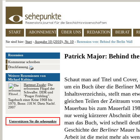
START
ABONNEMENT
ÜBER UNS
REDAKTION
BEIRAT
R
Sie sind hier:
Start
-
Ausgabe 10 (2010), Nr. 10
-
Rezension von: Behind the Berlin Wall
Patrick Major: Behind the
Rezension
Kommentar schreiben
Druckfassung
Weitere Rezensionen von
Schaut man auf Titel und Cover, 
Michael Kubina:
Hartmut Zwahr
: Die
um ein Buch über die Berliner M
erfrorenen Flügel der
Schwalbe. DDR und
Inhaltsverzeichnis, stellt man etw
"Prager Frühling".
Tagebuch einer Krise 1968 bis
gleichen Teilen der Zeitraum vo
1970, Bonn: J.H.W. Dietz Nachf.
Mauerbau bis zum Mauerfall 198
2007
nur wenig kürzerer Abschnitt übe
Unterstützen Sie die sehepunkte
man das Buch, wird schnell deutli
Geschichte der
Berliner
Mauer ha
Arbeit ist die meist mehr als we